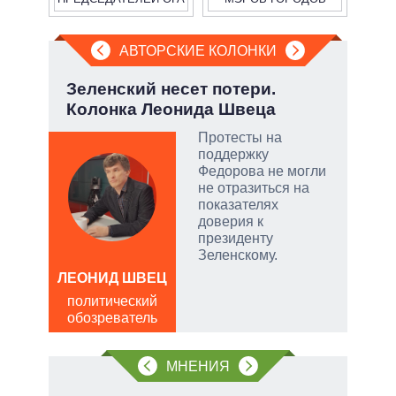
АВТОРСКИЕ КОЛОНКИ
у:
Зеленский несет потери.
Эво
Колонка Леонида Швеца
пер
Дра
Протесты на
поддержку
Федорова не могли
не отразиться на
скую
показателях
доверия к
дить
президенту
Зеленскому.
ЛЕОНИД ШВЕЦ
Д
политический
ПО
обозреватель
в
обо
МНЕНИЯ