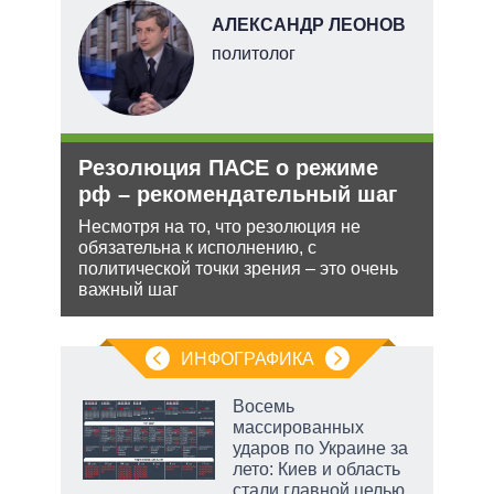
АЛЕКСАНДР ЛЕОНОВ
политолог
тий
и
Резолюция ПАСЕ о режиме
Рос
уси
рф – рекомендательный шаг
нич
–
Укр
Несмотря на то, что резолюция не
обязательна к исполнению, с
Разм
политической точки зрения – это очень
терр
жной
важный шаг
Минс
а
сове
анк и
ИНФОГРАФИКА
 как
Восемь
чипы
массированных
ды и
ударов по Украине за
т на
лето: Киев и область
стали главной целью