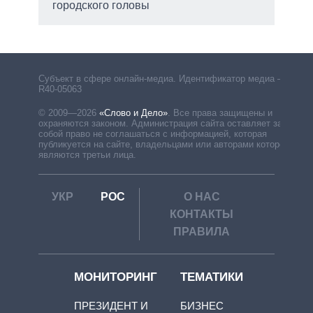
городского головы
Субъект в сфере онлайн-медиа. Идентификатор медиа –
R40-05063
© 2009—2026
«Слово и Дело»
.
Все права защищены и
охраняются законом. Администрация сайта оставляет за
собой право не соглашаться с информацией, которая
публикуется на сайте, владельцами или авторами которой
являются третьи лица.
УКР
РОС
О НАС
КОНТАКТЫ
ПРАВИЛА
МОНИТОРИНГ
ТЕМАТИКИ
ПРЕЗИДЕНТ И
БИЗНЕС