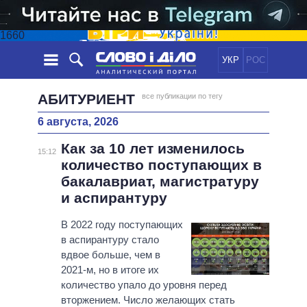
1660
УКР
РОС
НОВОСТИ
АБИТУРИЕНТ
все публикации по тегу
6 августа, 2026
ОБЕЩАНИЯ
ЛЕНТА
ПОЛИТИКА
Как за 10 лет изменилось
СОБЫТИЯ
ЭКОНОМИКА
15:12
ПОЛИТИКИ
количество поступающих в
СТАТЬИ
ОБЩЕСТВО
бакалавриат, магистратуру
ИНФОГРАФИКА
МНЕНИЯ
МИР
ВСЕ ПОЛИТИКИ
и аспирантуру
ОБЗОРЫ
ПРЕЗИДЕНТ И ОФИС
ВИДЕО
В 2022 году поступающих
ДАЙДЖЕСТЫ
ВЕРХОВНАЯ РАДА
в аспирантуру стало
ПОДДЕРЖАТЬ
КАБИНЕТ МИНИСТРОВ
вдвое больше, чем в
ГЛАВЫ ОБЛАДМИНИСТРАЦИЙ
2021-м, но в итоге их
СРАВНЕНИЕ ПОЛИТИКОВ
количество упало до уровня перед
МЭРЫ
вторжением. Число желающих стать