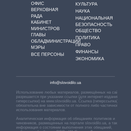
ОФИС
КУЛЬТУРА
ВЕРХОВНАЯ
НАУКА
РАДА
НАЦИОНАЛЬНАЯ
КАБИНЕТ
БЕЗОПАСНОСТЬ
МИНИСТРОВ
ОБЩЕСТВО
ГЛАВЫ
ПОЛИТИКА
ОБЛАДМИНИСТРАЦИЙ
ПРАВО
МЭРЫ
ФИНАНСЫ
ВСЕ ПЕРСОНЫ
ЭКОНОМИКА
info@slovoidilo.ua
Использование любых материалов, размещённых на сайте,
разрешается при указании ссылки (для интернет-изданий —
гиперссылки) на www.slovoidilo.ua. Ссылка (гиперссылка)
обязательна вне зависимости от полного либо частичного
использования материалов.
Аналитическая информация об обещаниях политиков и
чиновников, размещенных на портале slovoidilo.ua, а также
информация о состоянии выполнения этих обещаний,