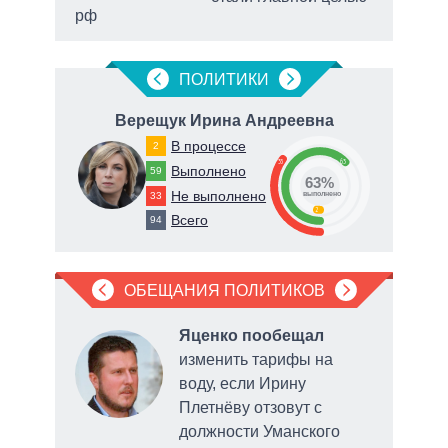
рф
маги
ПОЛИТИКИ
Верещук Ирина Андреевна
В
В процессе
2
35
63
Выполнено
59
63%
Не выполнено
33
о
выполнено
2
Всего
94
ОБЕЩАНИЯ ПОЛИТИКОВ
л
Яценко пообещал
изменить тарифы на
воду, если Ирину
Плетнёву отзовут с
должности Уманского