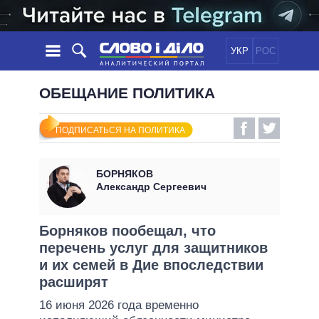
УКР
РОС
НОВОСТИ
ОБЕЩАНИЕ ПОЛИТИКА
ОБЕЩАНИЯ
ЛЕНТА
ПОЛИТИКА
ПОДПИСАТЬСЯ НА ПОЛИТИКА
СОБЫТИЯ
ЭКОНОМИКА
ПОЛИТИКИ
СТАТЬИ
ОБЩЕСТВО
БОРНЯКОВ
ИНФОГРАФИКА
МНЕНИЯ
МИР
ВСЕ ПОЛИТИКИ
Александр Сергеевич
ОБЗОРЫ
ПРЕЗИДЕНТ И ОФИС
ВИДЕО
ДАЙДЖЕСТЫ
ВЕРХОВНАЯ РАДА
Борняков пообещал, что
ПОДДЕРЖАТЬ
перечень услуг для защитников
КАБИНЕТ МИНИСТРОВ
и их семей в Дие впоследствии
ГЛАВЫ ОБЛАДМИНИСТРАЦИЙ
СРАВНЕНИЕ ПОЛИТИКОВ
расширят
МЭРЫ
16 июня 2026 года временно
ВСЕ ПЕРСОНЫ