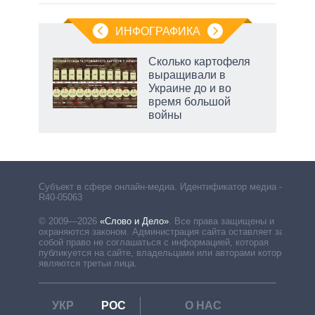
ИНФОГРАФИКА
Сколько картофеля
выращивали в
Украине до и во
время большой
войны
Субъект в сфере онлайн-медиа. Идентификатор медиа –
R40-05063
© 2009—2026
«Слово и Дело»
.
Все права защищены и
охраняются законом. Администрация сайта оставляет за
собой право не соглашаться с информацией, которая
публикуется на сайте, владельцами или авторами которой
являются третьи лица.
УКР
РОС
О НАС