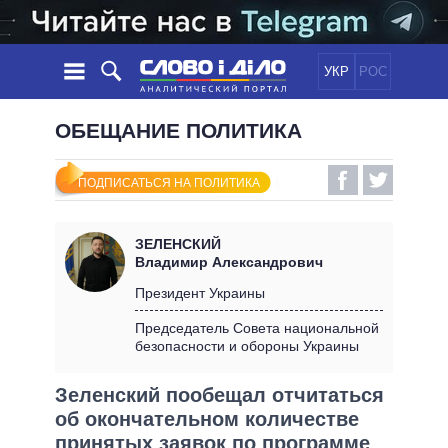
УКР
РОС
НОВОСТИ
ОБЕЩАНИЕ ПОЛИТИКА
ОБЕЩАНИЯ
ЛЕНТА
ПОЛИТИКА
ПОДПИСАТЬСЯ НА ПОЛИТИКА
СОБЫТИЯ
ЭКОНОМИКА
ПОЛИТИКИ
СТАТЬИ
ОБЩЕСТВО
ЗЕЛЕНСКИЙ
ИНФОГРАФИКА
МНЕНИЯ
МИР
ВСЕ ПОЛИТИКИ
Владимир Александрович
ОБЗОРЫ
ПРЕЗИДЕНТ И ОФИС
Президент Украины
ВИДЕО
ДАЙДЖЕСТЫ
ВЕРХОВНАЯ РАДА
Председатель Совета национальной
ПОДДЕРЖАТЬ
безопасности и обороны Украины
КАБИНЕТ МИНИСТРОВ
ГЛАВЫ ОБЛАДМИНИСТРАЦИЙ
СРАВНЕНИЕ ПОЛИТИКОВ
Зеленский пообещал отчитаться
МЭРЫ
об окончательном количестве
ВСЕ ПЕРСОНЫ
принятых заявок по программе