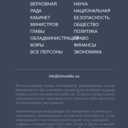
ВЕРХОВНАЯ
НАУКА
РАДА
НАЦИОНАЛЬНАЯ
КАБИНЕТ
БЕЗОПАСНОСТЬ
МИНИСТРОВ
ОБЩЕСТВО
ГЛАВЫ
ПОЛИТИКА
ОБЛАДМИНИСТРАЦИЙ
ПРАВО
МЭРЫ
ФИНАНСЫ
ВСЕ ПЕРСОНЫ
ЭКОНОМИКА
info@slovoidilo.ua
Использование любых материалов, размещённых на сайте,
разрешается при указании ссылки (для интернет-изданий —
гиперссылки) на www.slovoidilo.ua. Ссылка (гиперссылка)
обязательна вне зависимости от полного либо частичного
использования материалов.
Аналитическая информация об обещаниях политиков и
чиновников, размещенных на портале slovoidilo.ua, а также
информация о состоянии выполнения этих обещаний,
собрана и обработана ООО «ИА Слово и Дело» и является