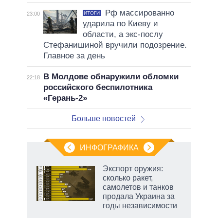
Рф массированно
ИТОГИ
23:00
ударила по Киеву и
области, а экс-послу
Стефанишиной вручили подозрение.
Главное за день
В Молдове обнаружили обломки
22:18
российского беспилотника
«Герань-2»
Больше новостей
ИНФОГРАФИКА
еля
Экспорт оружия:
сколько ракет,
самолетов и танков
продала Украина за
годы независимости