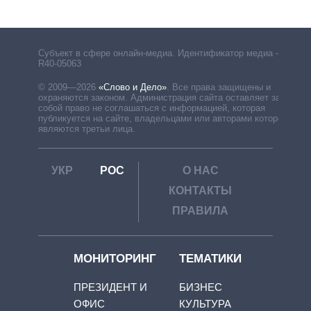
Субъект в сфере онлайн-медиа. Идентификатор медиа –
R40-05063
© 2009—2026
«Слово и Дело»
.
Все права защищены и
охраняются законом. Администрация сайта оставляет за
собой право не соглашаться с информацией, которая
публикуется на сайте, владельцами или авторами которой
являются третьи лица.
УКР
РОС
О НАС
КОНТАКТЫ
ПРАВИЛА
МОНИТОРИНГ
ТЕМАТИКИ
ПРЕЗИДЕНТ И
БИЗНЕС
ОФИС
КУЛЬТУРА