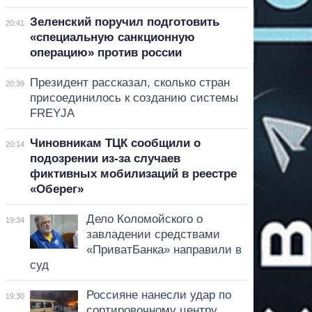
Зеленский поручил подготовить
20:41
«специальную санкционную
операцию» против россии
Президент рассказал, сколько стран
20:39
присоединилось к созданию системы
FREYJA
Чиновникам ТЦК сообщили о
20:14
подозрении из-за случаев
фиктивных мобилизаций в реестре
«Оберег»
Дело Коломойского о
19:34
завладении средствами
«ПриватБанка» направили в
суд
Россияне нанесли удар по
19:30
сортировочному центру