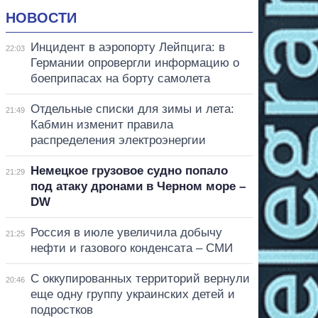
НОВОСТИ
Инцидент в аэропорту Лейпцига: в
22:03
Германии опровергли информацию о
боеприпасах на борту самолета
Отдельные списки для зимы и лета:
21:49
Кабмин изменит правила
распределения электроэнергии
Немецкое грузовое судно попало
21:29
под атаку дронами в Черном море –
DW
Россия в июле увеличила добычу
21:25
нефти и газового конденсата – СМИ
С оккупированных территорий вернули
20:46
еще одну группу украинских детей и
подростков