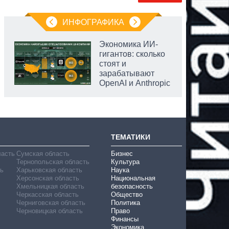
ИНФОГРАФИКА
Экономика ИИ-
гигантов: сколько
стоят и
зарабатывают
OpenAI и Anthropic
ТЕМАТИКИ
ласть
Сумская область
Бизнес
Тернопольская область
Культура
ь
Харьковская область
Наука
Херсонская область
Национальная
Хмельницкая область
безопасность
Черкасская область
Общество
Черниговская область
Политика
Черновицкая область
Право
Финансы
Экономика