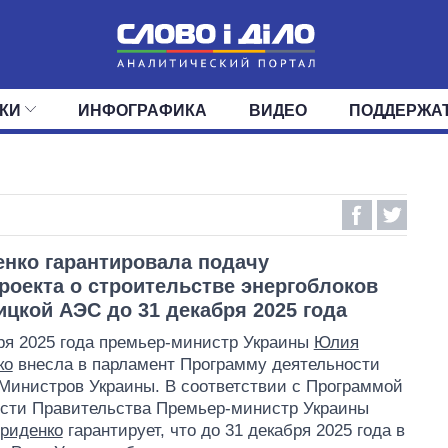
КИ
ИНФОГРАФИКА
ВИДЕО
ПОДДЕРЖА
ИС
ЛЕНТА
ВЕРХОВНАЯ РАДА
СОБЫТИЯ
СТАТЬИ
КАБИНЕТ МИНИСТРОВ
МНЕНИЯ
ОБЗОРЫ
ГЛАВЫ ОБЛАДМИНИ
ДАЙДЖЕСТЫ
ПОЛИТИКА
ДЕПУТАТЫ
ЭКОНОМИКА
КОМИТЕТЫ
ФРАКЦИИ
ОБЩЕСТВО
ОКРУГА
МИР
нко гарантировала подачу
роекта о строительстве энергоблоков
цкой АЭС до 31 декабря 2025 года
ря 2025 года премьер-министр Украины
Юлия
ко
внесла в парламент Программу деятельности
Министров Украины. В соответствии с Программой
сти Правительства Премьер-министр Украины
риденко
гарантирует, что до 31 декабря 2025 года в