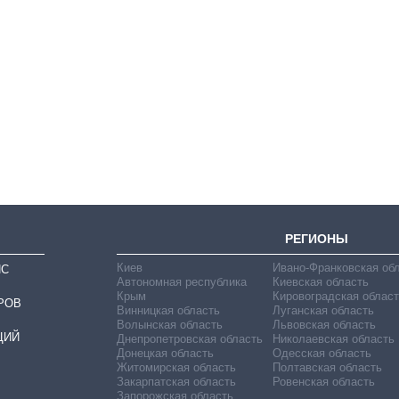
Как за 10 лет
изменилось
количество
поступающих в
бакалавриат,
магистратуру и
аспирантуру
РЕГИОНЫ
Киев
Ивано-Франковская об
ИС
Автономная республика
Киевская область
Крым
Кировоградская област
РОВ
Винницкая область
Луганская область
Волынская область
Львовская область
ЦИЙ
Днепропетровская область
Николаевская область
Донецкая область
Одесская область
Житомирская область
Полтавская область
Закарпатская область
Ровенская область
Запорожская область