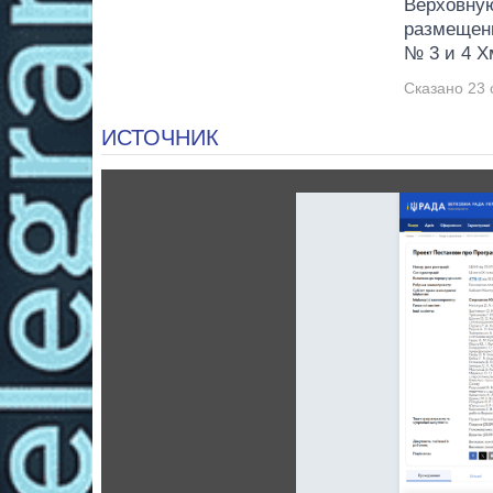
Верховную
размещени
№ 3 и 4 Х
Сказано 23 
ИСТОЧНИК