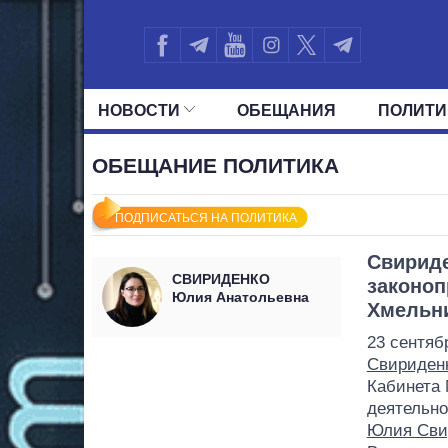
НОВОСТИ
ОБЕЩАНИЯ
ПОЛИТИ
ВСЕ ПОЛИТИКИ
ПРЕЗИДЕНТ И ОФ
ОБЕЩАНИЕ ПОЛИТИКА
ПОДПИСАТЬСЯ НА ПОЛИТИКА
Свириде
СВИРИДЕНКО
законоп
Юлия Анатольевна
Хмельни
23 сентяб
Свириден
Кабинета 
деятельно
Юлия Сви