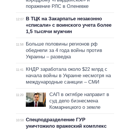
поражение РЛС в Оленевке
В ТЦК на Закарпатье незаконно
12:07
«списали» с воинского учета более
1,5 тысячи мужчин
Больше половины регионов рф
11:58
обеднели за 4 года войны против
Украины – разведка
КНДР заработала около $22 млрд с
11:41
начала войны в Украине несмотря на
международные санкции – СМИ
САП в октябре направит в
11:20
суд дело бизнесмена
Комарницкого о земле
Спецподразделение ГУР
10:58
уничтожило вражеский комплекс