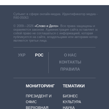
Субъект в сфере онлайн-медиа. Идентификатор медиа –
R40-05063
© 2009—2026
«Слово и Дело»
.
Все права защищены и
охраняются законом. Администрация сайта оставляет за
собой право не соглашаться с информацией, которая
публикуется на сайте, владельцами или авторами которой
являются третьи лица.
УКР
РОС
О НАС
КОНТАКТЫ
ПРАВИЛА
МОНИТОРИНГ
ТЕМАТИКИ
ПРЕЗИДЕНТ И
БИЗНЕС
ОФИС
КУЛЬТУРА
ВЕРХОВНАЯ
НАУКА