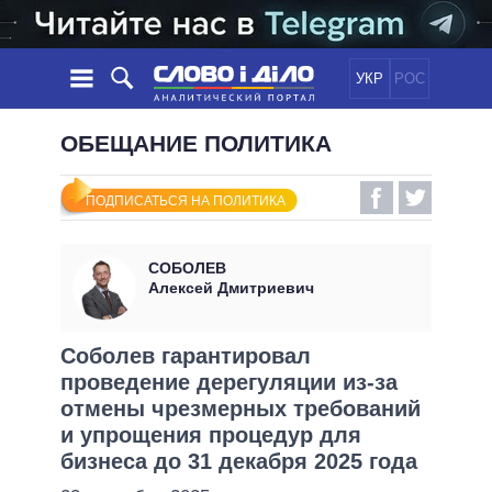
УКР
РОС
НОВОСТИ
ОБЕЩАНИЕ ПОЛИТИКА
ОБЕЩАНИЯ
ЛЕНТА
ПОЛИТИКА
ПОДПИСАТЬСЯ НА ПОЛИТИКА
СОБЫТИЯ
ЭКОНОМИКА
ПОЛИТИКИ
СТАТЬИ
ОБЩЕСТВО
СОБОЛЕВ
ИНФОГРАФИКА
МНЕНИЯ
МИР
ВСЕ ПОЛИТИКИ
Алексей Дмитриевич
ОБЗОРЫ
ПРЕЗИДЕНТ И ОФИС
ВИДЕО
ДАЙДЖЕСТЫ
ВЕРХОВНАЯ РАДА
Соболев гарантировал
ПОДДЕРЖАТЬ
проведение дерегуляции из-за
КАБИНЕТ МИНИСТРОВ
отмены чрезмерных требований
ГЛАВЫ ОБЛАДМИНИСТРАЦИЙ
СРАВНЕНИЕ ПОЛИТИКОВ
и упрощения процедур для
МЭРЫ
бизнеса до 31 декабря 2025 года
ВСЕ ПЕРСОНЫ