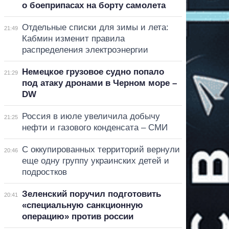
о боеприпасах на борту самолета
Отдельные списки для зимы и лета:
21:49
Кабмин изменит правила
распределения электроэнергии
Немецкое грузовое судно попало
21:29
под атаку дронами в Черном море –
DW
Россия в июле увеличила добычу
21:25
нефти и газового конденсата – СМИ
С оккупированных территорий вернули
20:46
еще одну группу украинских детей и
подростков
Зеленский поручил подготовить
20:41
«специальную санкционную
операцию» против россии