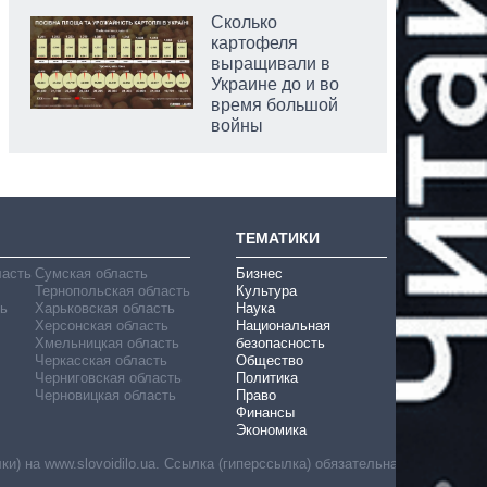
Сколько
картофеля
выращивали в
Украине до и во
время большой
войны
ТЕМАТИКИ
ласть
Сумская область
Бизнес
Тернопольская область
Культура
ь
Харьковская область
Наука
Херсонская область
Национальная
Хмельницкая область
безопасность
Черкасская область
Общество
Черниговская область
Политика
Черновицкая область
Право
Финансы
Экономика
) на www.slovoidilo.ua. Ссылка (гиперссылка) обязательна