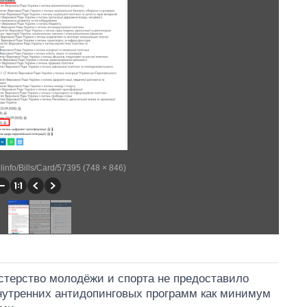
illinfo/Bills/Card/57395 (748 × 846)
стерство молодёжи и спорта не предоставило
нутренних антидопинговых программ как минимум