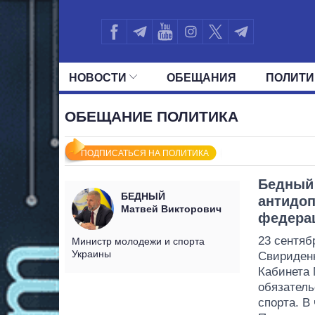
НОВОСТИ
ОБЕЩАНИЯ
ПОЛИТИ
ВСЕ ПОЛИТИКИ
ПРЕЗИДЕНТ И ОФ
ОБЕЩАНИЕ ПОЛИТИКА
ПОДПИСАТЬСЯ НА ПОЛИТИКА
Бедный 
БЕДНЫЙ
антидоп
Матвей Викторович
федерац
23 сентяб
Министр молодежи и спорта
Украины
Свириденк
Кабинета 
обязатель
спорта. В