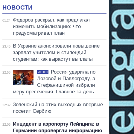
НОВОСТИ
Федоров раскрыл, как предлагал
01:24
изменить мобилизацию: что
предусматривал план
В Украине анонсировали повышение
23:45
зарплат учителям и стипендий
студентам: как вырастут выплаты
Россия ударила по
ИТОГИ
22:53
Лозовой и Павлограду, а
Стефанишиной избрали
меру пресечения. Главное за день
Зеленский на этих выходных впервые
22:32
посетит Сербию
Инцидент в аэропорту Лейпцига: в
22:03
Германии опровергли информацию