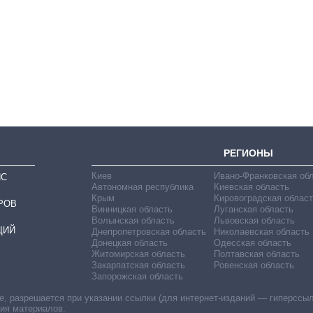
Как выросли
тарифы на
холодную воду в
городах Украины
на начало августа
РЕГИОНЫ
Киев
Ивано-Франковская об
ИС
Автономная республика
Киевская область
Крым
Кировоградская област
РОВ
Винницкая область
Луганская область
Волынская область
Львовская область
ЦИЙ
Днепропетровская область
Николаевская область
Донецкая область
Одесская область
Житомирская область
Полтавская область
Закарпатская область
Ровенская область
Запорожская область
 разрешается при указании ссылки (для интернет-изданий — гиперссылки
ния материалов.