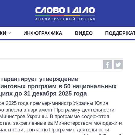
КИ
ИНФОГРАФИКА
ВИДЕО
ПОДДЕРЖА
ИС
ЛЕНТА
ВЕРХОВНАЯ РАДА
СОБЫТИЯ
СТАТЬИ
КАБИНЕТ МИНИСТРОВ
МНЕНИЯ
ОБЗОРЫ
ГЛАВЫ ОБЛАДМИНИ
ДАЙДЖЕСТЫ
ПОЛИТИКА
ДЕПУТАТЫ
ЭКОНОМИКА
КОМИТЕТЫ
ФРАКЦИИ
ОБЩЕСТВО
ОКРУГА
МИР
гарантирует утверждение
инговых программ в 50 национальных
иях до 31 декабря 2025 года
ря 2025 года премьер-министр Украины Юлия
о внесла в парламент Программу деятельности
Министров Украины. В программе содержатся
ства, закрепленные за Министерством молодежи и
 частности, согласно Программе деятельности