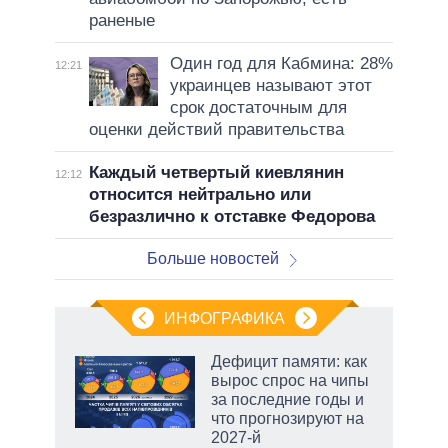
раненые
Один год для Кабмина: 28%
12:21
украинцев называют этот
срок достаточным для
оценки действий правительства
Каждый четвертый киевлянин
12:12
относится нейтрально или
безразлично к отставке Федорова
Больше новостей
ИНФОГРАФИКА
Дефицит памяти: как
вырос спрос на чипы
не за
за последние годы и
асть
что прогнозируют на
елью
2027-й