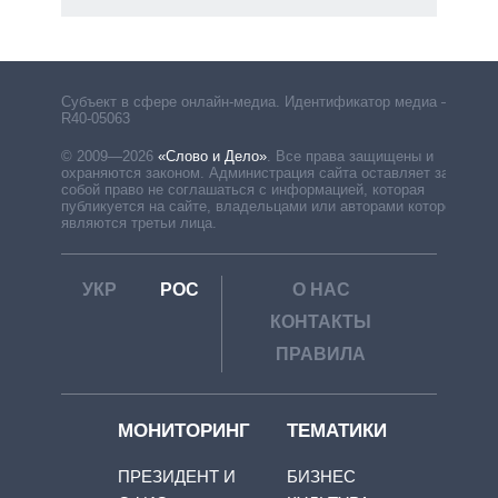
Субъект в сфере онлайн-медиа. Идентификатор медиа –
R40-05063
© 2009—2026
«Слово и Дело»
.
Все права защищены и
охраняются законом. Администрация сайта оставляет за
собой право не соглашаться с информацией, которая
публикуется на сайте, владельцами или авторами которой
являются третьи лица.
УКР
РОС
О НАС
КОНТАКТЫ
ПРАВИЛА
МОНИТОРИНГ
ТЕМАТИКИ
ПРЕЗИДЕНТ И
БИЗНЕС