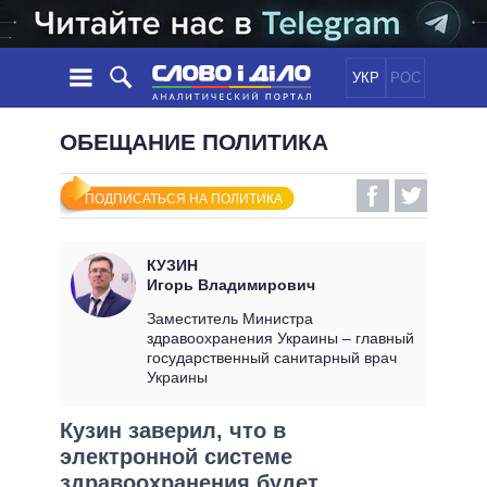
УКР
РОС
НОВОСТИ
ОБЕЩАНИЕ ПОЛИТИКА
ОБЕЩАНИЯ
ЛЕНТА
ПОЛИТИКА
ПОДПИСАТЬСЯ НА ПОЛИТИКА
СОБЫТИЯ
ЭКОНОМИКА
ПОЛИТИКИ
СТАТЬИ
ОБЩЕСТВО
КУЗИН
ИНФОГРАФИКА
МНЕНИЯ
МИР
ВСЕ ПОЛИТИКИ
Игорь Владимирович
ОБЗОРЫ
ПРЕЗИДЕНТ И ОФИС
Заместитель Министра
ВИДЕО
здравоохранения Украины – главный
ДАЙДЖЕСТЫ
ВЕРХОВНАЯ РАДА
государственный санитарный врач
ПОДДЕРЖАТЬ
КАБИНЕТ МИНИСТРОВ
Украины
ГЛАВЫ ОБЛАДМИНИСТРАЦИЙ
СРАВНЕНИЕ ПОЛИТИКОВ
Кузин заверил, что в
МЭРЫ
электронной системе
ВСЕ ПЕРСОНЫ
здравоохранения будет