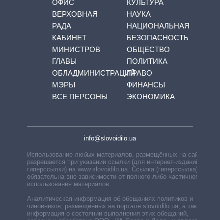
ОФИС
КУЛЬТУРА
ВЕРХОВНАЯ
НАУКА
РАДА
НАЦИОНАЛЬНАЯ
КАБИНЕТ
БЕЗОПАСНОСТЬ
МИНИСТРОВ
ОБЩЕСТВО
ГЛАВЫ
ПОЛИТИКА
ОБЛАДМИНИСТРАЦИЙ
ПРАВО
МЭРЫ
ФИНАНСЫ
ВСЕ ПЕРСОНЫ
ЭКОНОМИКА
info@slovoidilo.ua
Использование любых материалов, размещённых на сайте,
разрешается при указании ссылки (для интернет-изданий —
гиперссылки) на www.slovoidilo.ua. Ссылка (гиперссылка)
обязательна вне зависимости от полного либо частичного
использования материалов.
Аналитическая информация об обещаниях политиков и
чиновников, размещенных на портале slovoidilo.ua, а также
информация о состоянии выполнения этих обещаний,