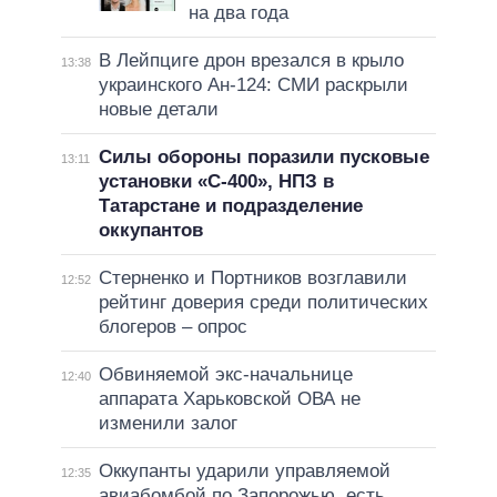
на два года
В Лейпциге дрон врезался в крыло
13:38
украинского Ан-124: СМИ раскрыли
новые детали
Силы обороны поразили пусковые
13:11
установки «С-400», НПЗ в
Татарстане и подразделение
оккупантов
Стерненко и Портников возглавили
12:52
рейтинг доверия среди политических
блогеров – опрос
Обвиняемой экс-начальнице
12:40
аппарата Харьковской ОВА не
изменили залог
Оккупанты ударили управляемой
12:35
авиабомбой по Запорожью, есть