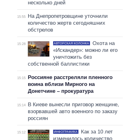
несколько дней
На Днепропетровщине уточнили
15:55
количество жертв сегодняшних
обстрелов
Охота на
АВТОРСКАЯ КОЛОНКА
15:28
«Искандер»: можно ли его
уничтожить без
собственной баллистики
Россияне расстреляли пленного
15:15
воина вблизи Мирного на
Донетчине – прокуратура
В Киеве вынесли приговор женщине,
15:14
взорвавшей авто военного по заказу
россиян
Как за 10 лет
ИНФОГРАФИКА
15:12
изменилось количество