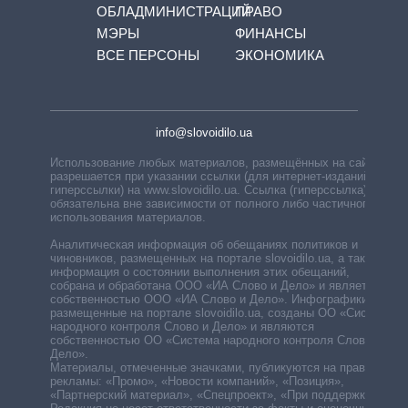
ОБЛАДМИНИСТРАЦИЙ
ПРАВО
МЭРЫ
ФИНАНСЫ
ВСЕ ПЕРСОНЫ
ЭКОНОМИКА
info@slovoidilo.ua
Использование любых материалов, размещённых на сайте,
разрешается при указании ссылки (для интернет-изданий —
гиперссылки) на www.slovoidilo.ua. Ссылка (гиперссылка)
обязательна вне зависимости от полного либо частичного
использования материалов.
Аналитическая информация об обещаниях политиков и
чиновников, размещенных на портале slovoidilo.ua, а также
информация о состоянии выполнения этих обещаний,
собрана и обработана ООО «ИА Слово и Дело» и является
собственностью ООО «ИА Слово и Дело». Инфографики,
размещенные на портале slovoidilo.ua, созданы ОО «Система
народного контроля Слово и Дело» и являются
собственностью ОО «Система народного контроля Слово и
Дело».
Материалы, отмеченные значками, публикуются на правах
рекламы: «Промо», «Новости компаний», «Позиция»,
«Партнерский материал», «Спецпроект», «При поддержке».