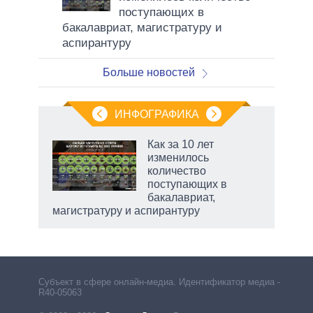
поступающих в
бакалавриат, магистратуру и
аспирантуру
Больше новостей
ИНФОГРАФИКА
еля
Как за 10 лет
изменилось
количество
поступающих в
бакалавриат,
магистратуру и аспирантуру
Субъект в сфере онлайн-медиа. Идентификатор медиа –
R40-05063