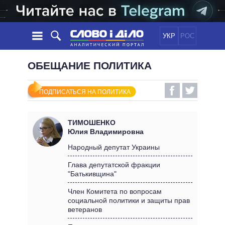
УКР
РОС
НОВОСТИ
ОБЕЩАНИЕ ПОЛИТИКА
ОБЕЩАНИЯ
ЛЕНТА
ПОЛИТИКА
ПОДПИСАТЬСЯ НА ПОЛИТИКА
СОБЫТИЯ
ЭКОНОМИКА
ПОЛИТИКИ
СТАТЬИ
ОБЩЕСТВО
ТИМОШЕНКО
ИНФОГРАФИКА
МНЕНИЯ
МИР
ВСЕ ПОЛИТИКИ
Юлия Владимировна
ОБЗОРЫ
ПРЕЗИДЕНТ И ОФИС
Народный депутат Украины
ВИДЕО
ДАЙДЖЕСТЫ
ВЕРХОВНАЯ РАДА
Глава депутатской фракции
ПОДДЕРЖАТЬ
"Батькивщина"
КАБИНЕТ МИНИСТРОВ
ГЛАВЫ ОБЛАДМИНИСТРАЦИЙ
Член Комитета по вопросам
СРАВНЕНИЕ ПОЛИТИКОВ
социальной политики и защиты прав
МЭРЫ
ветеранов
ВСЕ ПЕРСОНЫ