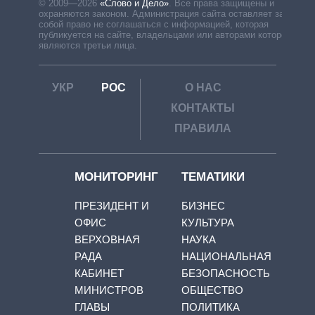
© 2009—2026
«Слово и Дело»
.
Все права защищены и
охраняются законом. Администрация сайта оставляет за
собой право не соглашаться с информацией, которая
публикуется на сайте, владельцами или авторами которой
являются третьи лица.
УКР
РОС
О НАС
КОНТАКТЫ
ПРАВИЛА
МОНИТОРИНГ
ТЕМАТИКИ
ПРЕЗИДЕНТ И
БИЗНЕС
ОФИС
КУЛЬТУРА
ВЕРХОВНАЯ
НАУКА
РАДА
НАЦИОНАЛЬНАЯ
КАБИНЕТ
БЕЗОПАСНОСТЬ
МИНИСТРОВ
ОБЩЕСТВО
ГЛАВЫ
ПОЛИТИКА