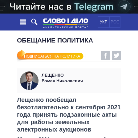
УКР
РОС
НОВОСТИ
ОБЕЩАНИЕ ПОЛИТИКА
ОБЕЩАНИЯ
ЛЕНТА
ПОЛИТИКА
ПОДПИСАТЬСЯ НА ПОЛИТИКА
СОБЫТИЯ
ЭКОНОМИКА
ПОЛИТИКИ
СТАТЬИ
ОБЩЕСТВО
ЛЕЩЕНКО
ИНФОГРАФИКА
МНЕНИЯ
МИР
ВСЕ ПОЛИТИКИ
Роман Николаевич
ОБЗОРЫ
ПРЕЗИДЕНТ И ОФИС
ВИДЕО
ДАЙДЖЕСТЫ
ВЕРХОВНАЯ РАДА
Лещенко пообещал
ПОДДЕРЖАТЬ
безотлагательно к сентябрю 2021
КАБИНЕТ МИНИСТРОВ
года принять подзаконные акты
ГЛАВЫ ОБЛАДМИНИСТРАЦИЙ
СРАВНЕНИЕ ПОЛИТИКОВ
для работы земельных
МЭРЫ
электронных аукционов
ВСЕ ПЕРСОНЫ