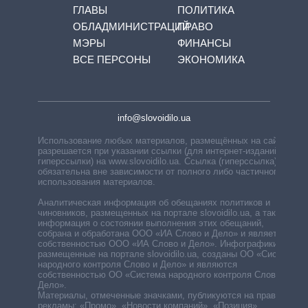
ГЛАВЫ
ПОЛИТИКА
ОБЛАДМИНИСТРАЦИЙ
ПРАВО
МЭРЫ
ФИНАНСЫ
ВСЕ ПЕРСОНЫ
ЭКОНОМИКА
info@slovoidilo.ua
Использование любых материалов, размещённых на сайте,
разрешается при указании ссылки (для интернет-изданий —
гиперссылки) на www.slovoidilo.ua. Ссылка (гиперссылка)
обязательна вне зависимости от полного либо частичного
использования материалов.
Аналитическая информация об обещаниях политиков и
чиновников, размещенных на портале slovoidilo.ua, а также
информация о состоянии выполнения этих обещаний,
собрана и обработана ООО «ИА Слово и Дело» и является
собственностью ООО «ИА Слово и Дело». Инфографики,
размещенные на портале slovoidilo.ua, созданы ОО «Система
народного контроля Слово и Дело» и являются
собственностью ОО «Система народного контроля Слово и
Дело».
Материалы, отмеченные значками, публикуются на правах
рекламы: «Промо», «Новости компаний», «Позиция»,