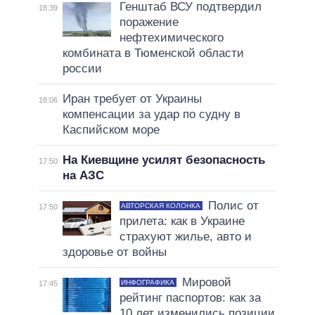
Генштаб ВСУ подтвердил
18:39
поражение
нефтехимического
комбината в Тюменской области
россии
Иран требует от Украины
18:06
компенсации за удар по судну в
Каспийском море
На Киевщине усилят безопасность
17:50
на АЗС
Полис от
АВТОРСКАЯ КОЛОНКА
17:50
прилета: как в Украине
страхуют жилье, авто и
здоровье от войны
Мировой
ИНФОГРАФИКА
17:45
рейтинг паспортов: как за
10 лет изменились позиции