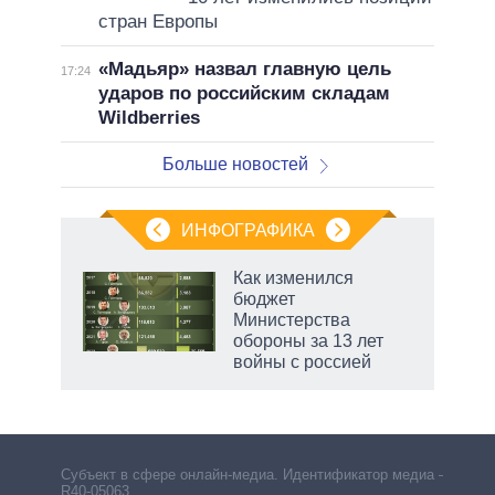
стран Европы
«Мадьяр» назвал главную цель
17:24
ударов по российским складам
Wildberries
Больше новостей
ИНФОГРАФИКА
Как изменился
бюджет
т
Министерства
еры,
обороны за 13 лет
ие
войны с россией
Субъект в сфере онлайн-медиа. Идентификатор медиа –
R40-05063