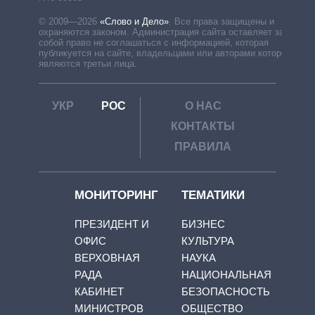
© 2009—2026
«Слово и Дело»
.
Все права защищены и
охраняются законом. Администрация сайта оставляет за
собой право не соглашаться с информацией, которая
публикуется на сайте, владельцами или авторами которой
являются третьи лица.
УКР
РОС
О НАС
КОНТАКТЫ
ПРАВИЛА
МОНИТОРИНГ
ТЕМАТИКИ
ПРЕЗИДЕНТ И
БИЗНЕС
ОФИС
КУЛЬТУРА
ВЕРХОВНАЯ
НАУКА
РАДА
НАЦИОНАЛЬНАЯ
КАБИНЕТ
БЕЗОПАСНОСТЬ
МИНИСТРОВ
ОБЩЕСТВО