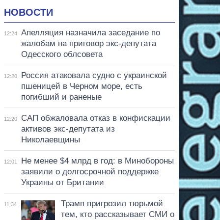
НОВОСТИ
Апелляция назначила заседание по
12:24
жалобам на приговор экс-депутата
Одесского облсовета
Россия атаковала судно с украинской
12:20
пшеницей в Черном море, есть
погибший и раненые
САП обжаловала отказ в конфискации
12:20
активов экс-депутата из
Николаевщины
Не менее $4 млрд в год: в Минобороны
12:01
заявили о долгосрочной поддержке
Украины от Британии
Трамп пригрозил тюрьмой
11:34
тем, кто рассказывает СМИ о