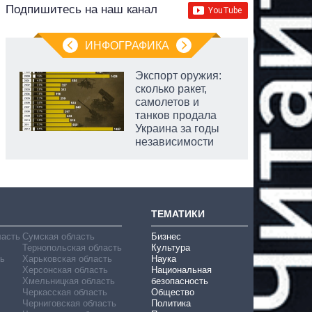
Подпишитесь на наш канал
ИНФОГРАФИКА
Экспорт оружия:
сколько ракет,
самолетов и
танков продала
Украина за годы
независимости
ТЕМАТИКИ
ласть
Сумская область
Бизнес
Тернопольская область
Культура
ь
Харьковская область
Наука
Херсонская область
Национальная
Хмельницкая область
безопасность
Черкасская область
Общество
Черниговская область
Политика