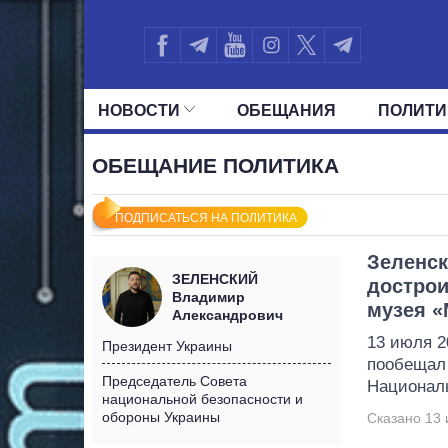
НОВОСТИ
ОБЕЩАНИЯ
ПОЛИТИ
ВСЕ ПОЛИТИКИ
ПРЕЗИДЕНТ И ОФ
ОБЕЩАНИЕ ПОЛИТИКА
ПОДПИСАТЬСЯ НА ПОЛИТИКА
Зеленск
ЗЕЛЕНСКИЙ
дострои
Владимир
музея «
Александрович
13 июля 2
Президент Украины
пообещал 
Председатель Совета
Националь
национальной безопасности и
обороны Украины
Сказано 13 