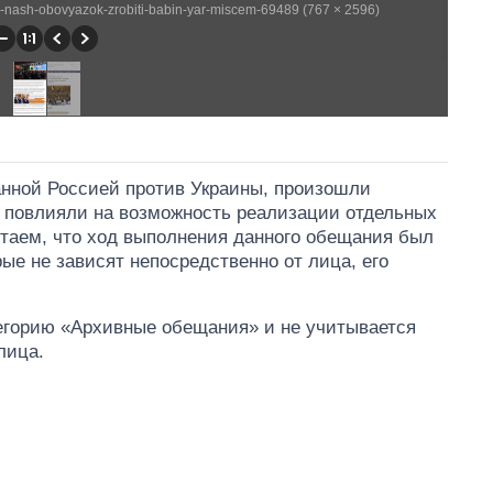
ij-nash-obovyazok-zrobiti-babin-yar-miscem-69489 (767 × 2596)
анной Россией против Украины, произошли
 повлияли на возможность реализации отдельных
таем, что ход выполнения данного обещания был
е не зависят непосредственно от лица, его
тегорию «Архивные обещания» и не учитывается
лица.