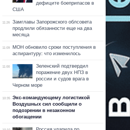
дефиците боеприпасов в
США
Замглавы Запорожского облсовета
11:26
продлили обязанности еще на два
месяца
МОН обновило сроки поступления в
11:09
аспирантуру: что изменилось
Зеленский подтвердил
11:00
поражение двух НПЗ в
россии и судов врага в
Черном море
Экс-командующему логистикой
10:35
Воздушных сил сообщили о
подозрении в незаконном
обогащении
Россия ударила по
10:10