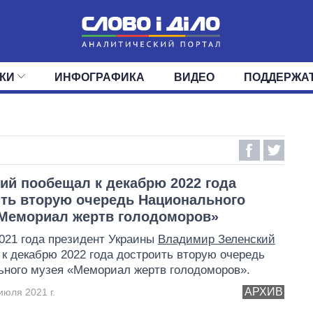
КИ
ИНФОГРАФИКА
ВИДЕО
ПОДДЕРЖА
ИС
ЛЕНТА
ВЕРХОВНАЯ РАДА
СОБЫТИЯ
СТАТЬИ
КАБИНЕТ МИНИСТРОВ
МНЕНИЯ
ОБЗОРЫ
ГЛАВЫ ОБЛАДМИНИ
ДАЙДЖЕСТЫ
ПОЛИТИКА
ДЕПУТАТЫ
ЭКОНОМИКА
КОМИТЕТЫ
ФРАКЦИИ
ОБЩЕСТВО
ОКРУГА
МИР
ий пообещал к декабрю 2022 года
ть вторую очередь Национального
Мемориал жертв голодоморов»
021 года президент Украины
Владимир Зеленский
к декабрю 2022 года достроить вторую очередь
ного музея «Мемориал жертв голодоморов».
АРХИВ
июля 2021 г.