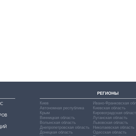
Как выросли
тарифы на
холодную воду в
городах Украины
на начало августа
РЕГИОНЫ
Киев
Ивано-Франковская об
ИС
Автономная республика
Киевская область
Крым
Кировоградская област
РОВ
Винницкая область
Луганская область
Волынская область
Львовская область
ЦИЙ
Днепропетровская область
Николаевская область
Донецкая область
Одесская область