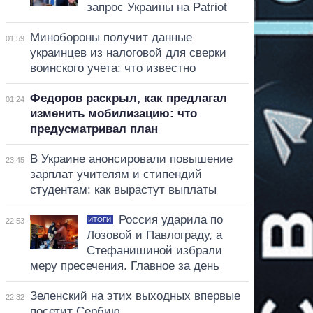
запрос Украины на Patriot
Минобороны получит данные
01:59
украинцев из налоговой для сверки
воинского учета: что известно
Федоров раскрыл, как предлагал
01:24
изменить мобилизацию: что
предусматривал план
В Украине анонсировали повышение
23:45
зарплат учителям и стипендий
студентам: как вырастут выплаты
Россия ударила по
ИТОГИ
22:53
Лозовой и Павлограду, а
Стефанишиной избрали
меру пресечения. Главное за день
Зеленский на этих выходных впервые
22:32
посетит Сербию