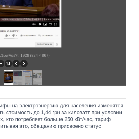
9-Ctj5wAqs?t=1928 (824 × 867)
арифы на электроэнергию для населения изменятся
ь стоимость до 1,44 грн за киловатт при условии
ех, кто потребляет больше 250 кВт/час, тариф
Учитывая это, обещанию присвоено статус