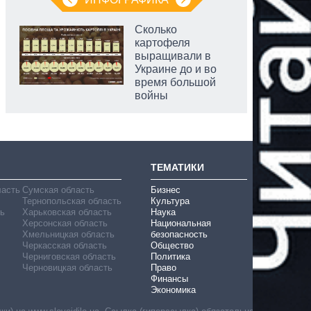
Сколько
картофеля
выращивали в
Украине до и во
время большой
войны
ТЕМАТИКИ
ласть
Сумская область
Бизнес
Тернопольская область
Культура
ь
Харьковская область
Наука
Херсонская область
Национальная
Хмельницкая область
безопасность
Черкасская область
Общество
Черниговская область
Политика
Черновицкая область
Право
Финансы
Экономика