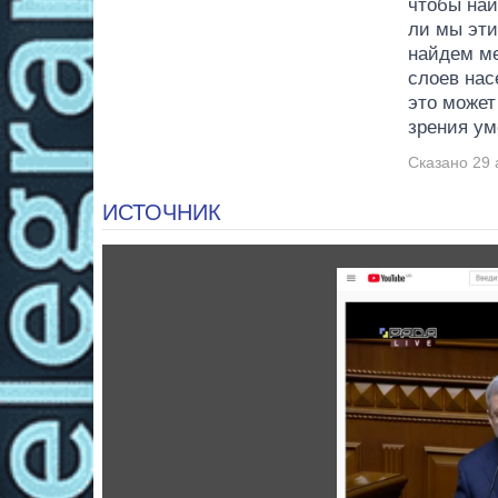
чтобы най
ли мы эти
найдем ме
слоев нас
это может
зрения ум
Сказано 29 
ИСТОЧНИК