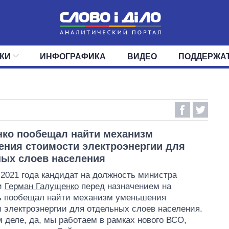
КИ
ИНФОГРАФИКА
ВИДЕО
ПОДДЕРЖА
ИС
ЛЕНТА
ВЕРХОВНАЯ РАДА
СОБЫТИЯ
СТАТЬИ
КАБИНЕТ МИНИСТРОВ
МНЕНИЯ
ОБЗОРЫ
ГЛАВЫ ОБЛАДМИНИ
ДАЙДЖЕСТЫ
ПОЛИТИКА
ДЕПУТАТЫ
ЭКОНОМИКА
КОМИТЕТЫ
ФРАКЦИИ
ОБЩЕСТВО
ОКРУГА
МИР
ко пообещал найти механизм
ния стоимости электроэнергии для
ых слоев населения
 2021 года кандидат на должность министра
и
Герман Галущенко
перед назначением на
ь пообещал найти механизм уменьшения
 электроэнергии для отдельных слоев населения.
 деле, да, мы работаем в рамках нового ВСО,