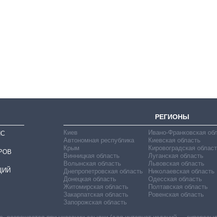
Экономика ИИ-
гигантов: сколько
стоят и
зарабатывают
OpenAI и Anthropic
РЕГИОНЫ
Киев
Ивано-Франковская об
ИС
Автономная республика
Киевская область
Крым
Кировоградская област
РОВ
Винницкая область
Луганская область
Волынская область
Львовская область
ЦИЙ
Днепропетровская область
Николаевская область
Донецкая область
Одесская область
Житомирская область
Полтавская область
Закарпатская область
Ровенская область
Запорожская область