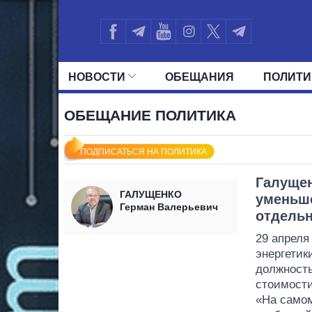
НОВОСТИ
ОБЕЩАНИЯ
ПОЛИТИ
ВСЕ ПОЛИТИКИ
ПРЕЗИДЕНТ И ОФ
ОБЕЩАНИЕ ПОЛИТИКА
ПОДПИСАТЬСЯ НА ПОЛИТИКА
Галущен
ГАЛУЩЕНКО
уменьше
Герман Валерьевич
отдельн
29 апреля
энергетик
должност
стоимости
«На самом