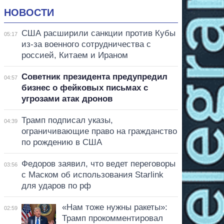
НОВОСТИ
США расширили санкции против Кубы
05:17
из-за военного сотрудничества с
россией, Китаем и Ираном
Советник президента предупредил
04:57
бизнес о фейковых письмах с
угрозами атак дронов
Трамп подписал указы,
04:39
ограничивающие право на гражданство
по рождению в США
Федоров заявил, что ведет переговоры
03:56
с Маском об использования Starlink
для ударов по рф
«Нам тоже нужны ракеты»:
02:59
Трамп прокомментировал