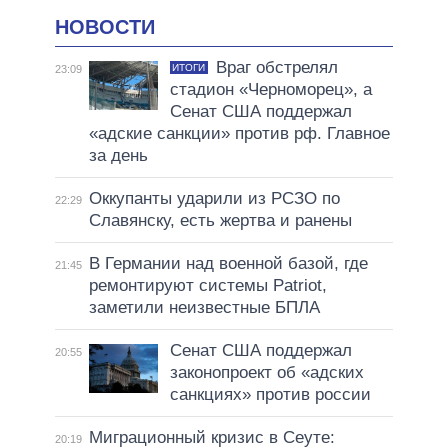
НОВОСТИ
Враг обстрелял
ИТОГИ
23:09
стадион «Черноморец», а
Сенат США поддержал
«адские санкции» против рф. Главное
за день
Оккупанты ударили из РСЗО по
22:29
Славянску, есть жертва и ранены
В Германии над военной базой, где
21:45
ремонтируют системы Patriot,
заметили неизвестные БПЛА
Сенат США поддержал
20:55
законопроект об «адских
санкциях» против россии
Миграционный кризис в Сеуте:
20:19