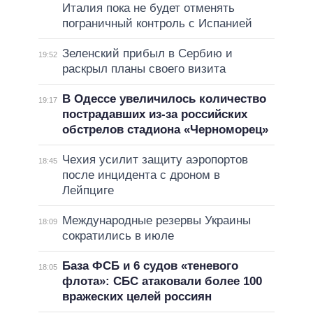
Италия пока не будет отменять
пограничный контроль с Испанией
Зеленский прибыл в Сербию и
19:52
раскрыл планы своего визита
В Одессе увеличилось количество
19:17
пострадавших из-за российских
обстрелов стадиона «Черноморец»
Чехия усилит защиту аэропортов
18:45
после инцидента с дроном в
Лейпциге
Международные резервы Украины
18:09
сократились в июле
База ФСБ и 6 судов «теневого
18:05
флота»: СБС атаковали более 100
вражеских целей россиян