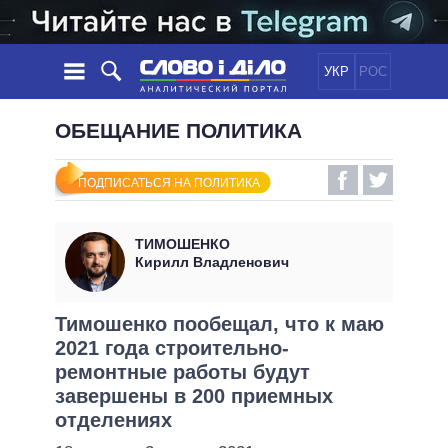
УКР
РОС
НОВОСТИ
ОБЕЩАНИЕ ПОЛИТИКА
ОБЕЩАНИЯ
ЛЕНТА
ПОЛИТИКА
ПОДПИСАТЬСЯ НА ПОЛИТИКА
СОБЫТИЯ
ЭКОНОМИКА
ПОЛИТИКИ
СТАТЬИ
ОБЩЕСТВО
ТИМОШЕНКО
ИНФОГРАФИКА
МНЕНИЯ
МИР
ВСЕ ПОЛИТИКИ
Кирилл Владленович
ОБЗОРЫ
ПРЕЗИДЕНТ И ОФИС
ВИДЕО
ДАЙДЖЕСТЫ
ВЕРХОВНАЯ РАДА
Тимошенко пообещал, что к маю
ПОДДЕРЖАТЬ
2021 года строительно-
КАБИНЕТ МИНИСТРОВ
ремонтные работы будут
ГЛАВЫ ОБЛАДМИНИСТРАЦИЙ
СРАВНЕНИЕ ПОЛИТИКОВ
завершены в 200 приемных
МЭРЫ
отделениях
ВСЕ ПЕРСОНЫ