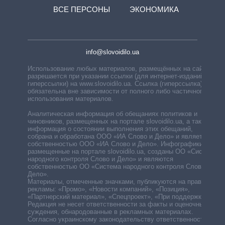
ВСЕ ПЕРСОНЫ
ЭКОНОМИКА
info@slovoidilo.ua
Использование любых материалов, размещённых на сайте,
разрешается при указании ссылки (для интернет-изданий —
гиперссылки) на www.slovoidilo.ua. Ссылка (гиперссылка)
обязательна вне зависимости от полного либо частичного
использования материалов.
Аналитическая информация об обещаниях политиков и
чиновников, размещенных на портале slovoidilo.ua, а также
информация о состоянии выполнения этих обещаний,
собрана и обработана ООО «ИА Слово и Дело» и является
собственностью ООО «ИА Слово и Дело». Инфографики,
размещенные на портале slovoidilo.ua, созданы ОО «Система
народного контроля Слово и Дело» и являются
собственностью ОО «Система народного контроля Слово и
Дело».
Материалы, отмеченные значками, публикуются на правах
рекламы: «Промо», «Новости компаний», «Позиция»,
«Партнерский материал», «Спецпроект», «При поддержке».
Редакция не несет ответственности за факты и оценочные
суждения, обнародованные в рекламных материалах.
Согласно украинскому законодательству ответственность за