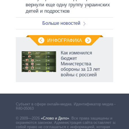
вернули еще одну группу украинских
детей и подростков
Больше новостей
ИНФОГРАФИКА
еля
Как изменился
бюджет
Министерства
обороны за 13 лет
войны с россией
рф
Субъект в сфере онлайн-медиа. Идентификатор медиа –
R40-05063
© 2009—2026
«Слово и Дело»
.
Все права защищены и
охраняются законом. Администрация сайта оставляет за
собой право не соглашаться с информацией, которая