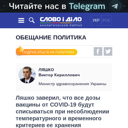
УКР
РОС
НОВОСТИ
ОБЕЩАНИЕ ПОЛИТИКА
ОБЕЩАНИЯ
ЛЕНТА
ПОЛИТИКА
ПОДПИСАТЬСЯ НА ПОЛИТИКА
СОБЫТИЯ
ЭКОНОМИКА
ПОЛИТИКИ
СТАТЬИ
ОБЩЕСТВО
ЛЯШКО
ИНФОГРАФИКА
МНЕНИЯ
МИР
ВСЕ ПОЛИТИКИ
Виктор Кириллович
ОБЗОРЫ
ПРЕЗИДЕНТ И ОФИС
Министр здравоохранения Украины
ВИДЕО
ДАЙДЖЕСТЫ
ВЕРХОВНАЯ РАДА
Ляшко заверил, что все дозы
ПОДДЕРЖАТЬ
КАБИНЕТ МИНИСТРОВ
вакцины от COVID-19 будут
ГЛАВЫ ОБЛАДМИНИСТРАЦИЙ
списываться при несоблюдении
СРАВНЕНИЕ ПОЛИТИКОВ
МЭРЫ
температурного и временного
ВСЕ ПЕРСОНЫ
критериев ее хранения