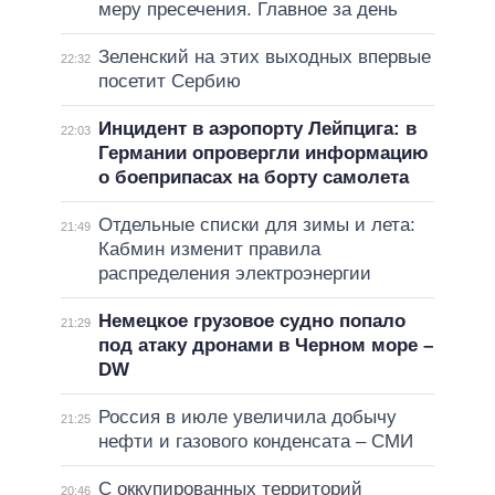
меру пресечения. Главное за день
Зеленский на этих выходных впервые
22:32
посетит Сербию
Инцидент в аэропорту Лейпцига: в
22:03
Германии опровергли информацию
о боеприпасах на борту самолета
Отдельные списки для зимы и лета:
21:49
Кабмин изменит правила
распределения электроэнергии
Немецкое грузовое судно попало
21:29
под атаку дронами в Черном море –
DW
Россия в июле увеличила добычу
21:25
нефти и газового конденсата – СМИ
С оккупированных территорий
20:46