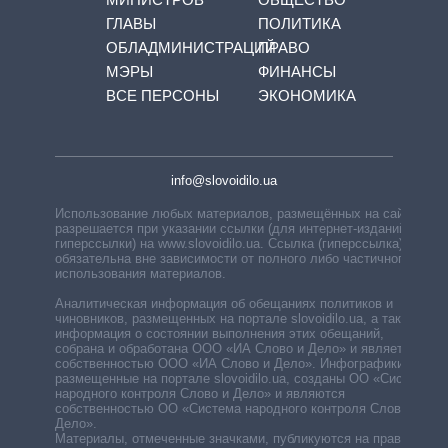
ГЛАВЫ
ПОЛИТИКА
ОБЛАДМИНИСТРАЦИЙ
ПРАВО
МЭРЫ
ФИНАНСЫ
ВСЕ ПЕРСОНЫ
ЭКОНОМИКА
info@slovoidilo.ua
Использование любых материалов, размещённых на сайте,
разрешается при указании ссылки (для интернет-изданий —
гиперссылки) на www.slovoidilo.ua. Ссылка (гиперссылка)
обязательна вне зависимости от полного либо частичного
использования материалов.
Аналитическая информация об обещаниях политиков и
чиновников, размещенных на портале slovoidilo.ua, а также
информация о состоянии выполнения этих обещаний,
собрана и обработана ООО «ИА Слово и Дело» и является
собственностью ООО «ИА Слово и Дело». Инфографики,
размещенные на портале slovoidilo.ua, созданы ОО «Система
народного контроля Слово и Дело» и являются
собственностью ОО «Система народного контроля Слово и
Дело».
Материалы, отмеченные значками, публикуются на правах