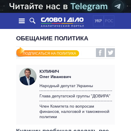
УКР
РОС
НОВОСТИ
ОБЕЩАНИЕ ПОЛИТИКА
ОБЕЩАНИЯ
ЛЕНТА
ПОЛИТИКА
ПОДПИСАТЬСЯ НА ПОЛИТИКА
СОБЫТИЯ
ЭКОНОМИКА
ПОЛИТИКИ
СТАТЬИ
ОБЩЕСТВО
КУЛИНИЧ
ИНФОГРАФИКА
МНЕНИЯ
МИР
ВСЕ ПОЛИТИКИ
Олег Иванович
ОБЗОРЫ
ПРЕЗИДЕНТ И ОФИС
Народный депутат Украины
ВИДЕО
ДАЙДЖЕСТЫ
ВЕРХОВНАЯ РАДА
Глава депутатской группы "ДОВИРА"
ПОДДЕРЖАТЬ
КАБИНЕТ МИНИСТРОВ
Член Комитета по вопросам
ГЛАВЫ ОБЛАДМИНИСТРАЦИЙ
финансов, налоговой и таможенной
СРАВНЕНИЕ ПОЛИТИКОВ
политики
МЭРЫ
ВСЕ ПЕРСОНЫ
Кулинич пообещал сделать все