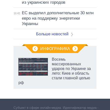
из украинских городов
ЕС выделил дополнительные 30 млн
16:42
евро на поддержку энергетики
Украины
Больше новостей
ИНФОГРАФИКА
 как
Восемь
чипы
массированных
ды и
ударов по Украине за
т на
лето: Киев и область
стали главной целью
рф
маги
Субъект в сфере онлайн-медиа. Идентификатор медиа –