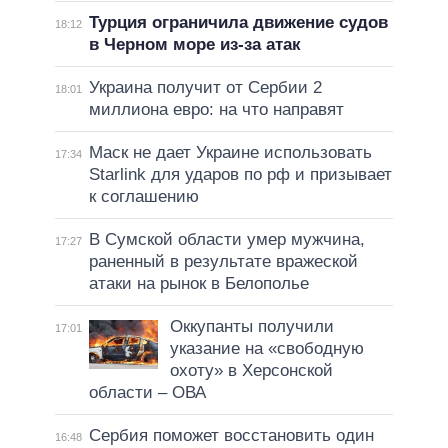
Турция ограничила движение судов
18:12
в Черном море из-за атак
Украина получит от Сербии 2
18:01
миллиона евро: на что направят
Маск не дает Украине использовать
17:34
Starlink для ударов по рф и призывает
к соглашению
В Сумской области умер мужчина,
17:27
раненный в результате вражеской
атаки на рынок в Белополье
Оккупанты получили
17:01
указание на «свободную
охоту» в Херсонской
области – ОВА
Сербия поможет восстановить один
16:48