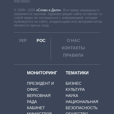
R40-05063
© 2009—2026
«Слово и Дело»
.
Все права защищены и
охраняются законом. Администрация сайта оставляет за
собой право не соглашаться с информацией, которая
публикуется на сайте, владельцами или авторами которой
являются третьи лица.
УКР
РОС
О НАС
КОНТАКТЫ
ПРАВИЛА
МОНИТОРИНГ
ТЕМАТИКИ
ПРЕЗИДЕНТ И
БИЗНЕС
ОФИС
КУЛЬТУРА
ВЕРХОВНАЯ
НАУКА
РАДА
НАЦИОНАЛЬНАЯ
КАБИНЕТ
БЕЗОПАСНОСТЬ
МИНИСТРОВ
ОБЩЕСТВО