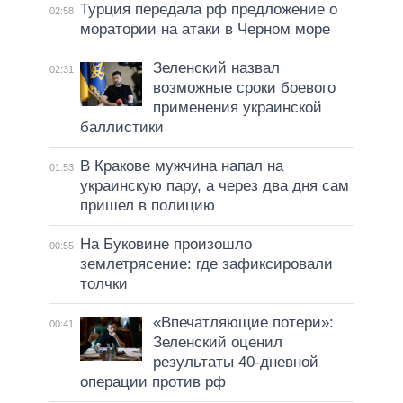
Турция передала рф предложение о
02:58
моратории на атаки в Черном море
Зеленский назвал
02:31
возможные сроки боевого
применения украинской
баллистики
В Кракове мужчина напал на
01:53
украинскую пару, а через два дня сам
пришел в полицию
На Буковине произошло
00:55
землетрясение: где зафиксировали
толчки
«Впечатляющие потери»:
00:41
Зеленский оценил
результаты 40-дневной
операции против рф