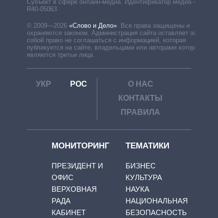
Субъект в сфере онлайн-медиа. Идентификатор медиа –
R40-05063
© 2009—2026
«Слово и Дело»
.
Все права защищены и
охраняются законом. Администрация сайта оставляет за
собой право не соглашаться с информацией, которая
публикуется на сайте, владельцами или авторами которой
являются третьи лица.
УКР
РОС
О НАС
КОНТАКТЫ
ПРАВИЛА
МОНИТОРИНГ
ТЕМАТИКИ
ПРЕЗИДЕНТ И
БИЗНЕС
ОФИС
КУЛЬТУРА
ВЕРХОВНАЯ
НАУКА
РАДА
НАЦИОНАЛЬНАЯ
КАБИНЕТ
БЕЗОПАСНОСТЬ