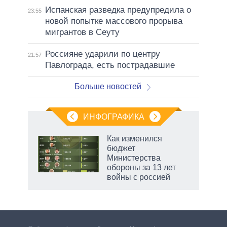
Испанская разведка предупредила о
23:55
новой попытке массового прорыва
мигрантов в Сеуту
Россияне ударили по центру
21:57
Павлограда, есть пострадавшие
Больше новостей
ИНФОГРАФИКА
Как изменился
бюджет
не за
Министерства
асть
обороны за 13 лет
елью
войны с россией