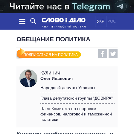
УКР
РОС
НОВОСТИ
ОБЕЩАНИЕ ПОЛИТИКА
ОБЕЩАНИЯ
ЛЕНТА
ПОЛИТИКА
ПОДПИСАТЬСЯ НА ПОЛИТИКА
СОБЫТИЯ
ЭКОНОМИКА
ПОЛИТИКИ
СТАТЬИ
ОБЩЕСТВО
КУЛИНИЧ
ИНФОГРАФИКА
МНЕНИЯ
МИР
ВСЕ ПОЛИТИКИ
Олег Иванович
ОБЗОРЫ
ПРЕЗИДЕНТ И ОФИС
Народный депутат Украины
ВИДЕО
ДАЙДЖЕСТЫ
ВЕРХОВНАЯ РАДА
Глава депутатской группы "ДОВИРА"
ПОДДЕРЖАТЬ
КАБИНЕТ МИНИСТРОВ
Член Комитета по вопросам
ГЛАВЫ ОБЛАДМИНИСТРАЦИЙ
финансов, налоговой и таможенной
СРАВНЕНИЕ ПОЛИТИКОВ
политики
МЭРЫ
ВСЕ ПЕРСОНЫ
Кулинич пообещал поднимать в