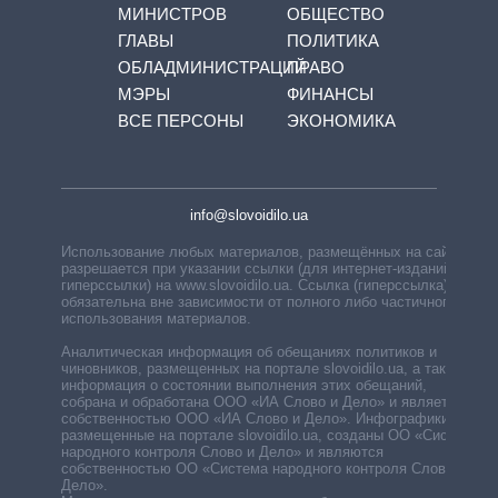
МИНИСТРОВ
ОБЩЕСТВО
ГЛАВЫ
ПОЛИТИКА
ОБЛАДМИНИСТРАЦИЙ
ПРАВО
МЭРЫ
ФИНАНСЫ
ВСЕ ПЕРСОНЫ
ЭКОНОМИКА
info@slovoidilo.ua
Использование любых материалов, размещённых на сайте,
разрешается при указании ссылки (для интернет-изданий —
гиперссылки) на www.slovoidilo.ua. Ссылка (гиперссылка)
обязательна вне зависимости от полного либо частичного
использования материалов.
Аналитическая информация об обещаниях политиков и
чиновников, размещенных на портале slovoidilo.ua, а также
информация о состоянии выполнения этих обещаний,
собрана и обработана ООО «ИА Слово и Дело» и является
собственностью ООО «ИА Слово и Дело». Инфографики,
размещенные на портале slovoidilo.ua, созданы ОО «Система
народного контроля Слово и Дело» и являются
собственностью ОО «Система народного контроля Слово и
Дело».