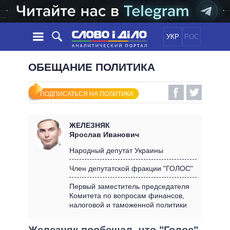
УКР
РОС
НОВОСТИ
ОБЕЩАНИЕ ПОЛИТИКА
ОБЕЩАНИЯ
ЛЕНТА
ПОЛИТИКА
ПОДПИСАТЬСЯ НА ПОЛИТИКА
СОБЫТИЯ
ЭКОНОМИКА
ПОЛИТИКИ
СТАТЬИ
ОБЩЕСТВО
ЖЕЛЕЗНЯК
ИНФОГРАФИКА
МНЕНИЯ
МИР
ВСЕ ПОЛИТИКИ
Ярослав Иванович
ОБЗОРЫ
ПРЕЗИДЕНТ И ОФИС
Народный депутат Украины
ВИДЕО
ДАЙДЖЕСТЫ
ВЕРХОВНАЯ РАДА
Член депутатской фракции "ГОЛОС"
ПОДДЕРЖАТЬ
КАБИНЕТ МИНИСТРОВ
Первый заместитель председателя
ГЛАВЫ ОБЛАДМИНИСТРАЦИЙ
Комитета по вопросам финансов,
СРАВНЕНИЕ ПОЛИТИКОВ
налоговой и таможенной политики
МЭРЫ
ВСЕ ПЕРСОНЫ
Железняк пообещал, что "Голос"