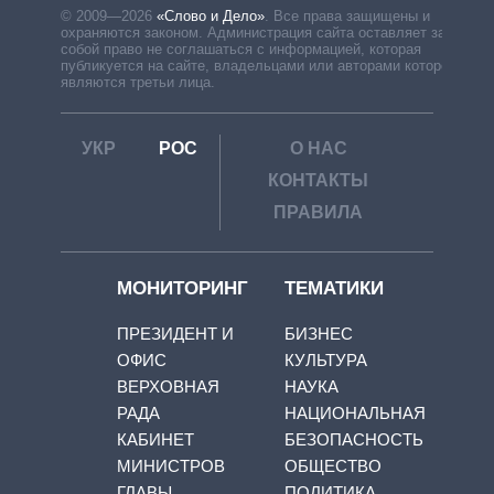
© 2009—2026
«Слово и Дело»
.
Все права защищены и
охраняются законом. Администрация сайта оставляет за
собой право не соглашаться с информацией, которая
публикуется на сайте, владельцами или авторами которой
являются третьи лица.
УКР
РОС
О НАС
КОНТАКТЫ
ПРАВИЛА
МОНИТОРИНГ
ТЕМАТИКИ
ПРЕЗИДЕНТ И
БИЗНЕС
ОФИС
КУЛЬТУРА
ВЕРХОВНАЯ
НАУКА
РАДА
НАЦИОНАЛЬНАЯ
КАБИНЕТ
БЕЗОПАСНОСТЬ
МИНИСТРОВ
ОБЩЕСТВО
ГЛАВЫ
ПОЛИТИКА