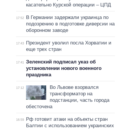
касательно Курской операции – ЦПД
В Германии задержали украинца по
17:52
подозрению в подготовке диверсии на
оборонном заводе
Президент уволил посла Хорватии и
17:43
еще трех стран
Зеленский подписал указ об
17:41
установлении нового военного
праздника
Во Львове взорвался
17:12
трансформатор на
подстанции, часть города
обесточена
Рф готовит атаки на объекты стран
16:59
Балтии с использованием украинских