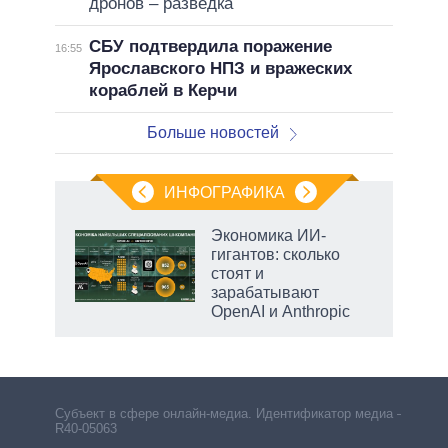
дронов – разведка
СБУ подтвердила поражение
16:55
Ярославского НПЗ и вражеских
кораблей в Керчи
Больше новостей
ИНФОГРАФИКА
Экономика ИИ-
гигантов: сколько
стоят и
зарабатывают
OpenAI и Anthropic
Субъект в сфере онлайн-медиа. Идентификатор медиа –
R40-05063