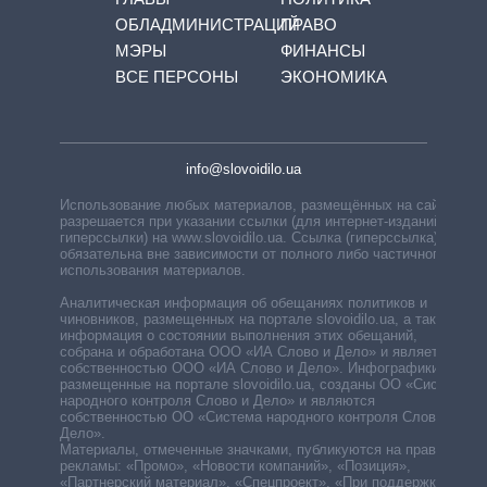
ОБЛАДМИНИСТРАЦИЙ
ПРАВО
МЭРЫ
ФИНАНСЫ
ВСЕ ПЕРСОНЫ
ЭКОНОМИКА
info@slovoidilo.ua
Использование любых материалов, размещённых на сайте,
разрешается при указании ссылки (для интернет-изданий —
гиперссылки) на www.slovoidilo.ua. Ссылка (гиперссылка)
обязательна вне зависимости от полного либо частичного
использования материалов.
Аналитическая информация об обещаниях политиков и
чиновников, размещенных на портале slovoidilo.ua, а также
информация о состоянии выполнения этих обещаний,
собрана и обработана ООО «ИА Слово и Дело» и является
собственностью ООО «ИА Слово и Дело». Инфографики,
размещенные на портале slovoidilo.ua, созданы ОО «Система
народного контроля Слово и Дело» и являются
собственностью ОО «Система народного контроля Слово и
Дело».
Материалы, отмеченные значками, публикуются на правах
рекламы: «Промо», «Новости компаний», «Позиция»,
«Партнерский материал», «Спецпроект», «При поддержке».