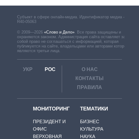
Субъект в сфере онлайн-медиа. Идентификатор медиа –
R40-05063
© 2009—2026
«Слово и Дело»
.
Все права защищены и
охраняются законом. Администрация сайта оставляет за
собой право не соглашаться с информацией, которая
публикуется на сайте, владельцами или авторами которой
являются третьи лица.
УКР
РОС
О НАС
КОНТАКТЫ
ПРАВИЛА
МОНИТОРИНГ
ТЕМАТИКИ
ПРЕЗИДЕНТ И
БИЗНЕС
ОФИС
КУЛЬТУРА
ВЕРХОВНАЯ
НАУКА