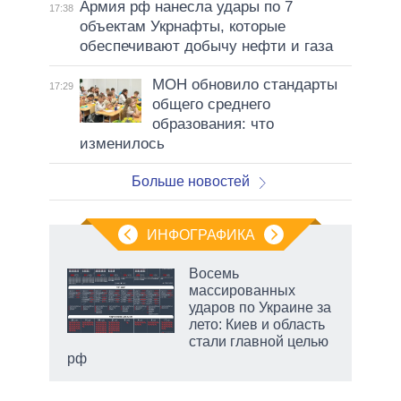
Армия рф нанесла удары по 7
17:38
объектам Укрнафты, которые
обеспечивают добычу нефти и газа
МОН обновило стандарты
17:29
общего среднего
образования: что
изменилось
Больше новостей
ИНФОГРАФИКА
Восемь
массированных
ударов по Украине за
ет
лето: Киев и область
стали главной целью
рф
маги