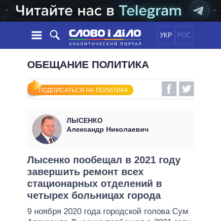
УКР
РОС
НОВОСТИ
ОБЕЩАНИЕ ПОЛИТИКА
ОБЕЩАНИЯ
ЛЕНТА
ПОЛИТИКА
ПОДПИСАТЬСЯ НА ПОЛИТИКА
СОБЫТИЯ
ЭКОНОМИКА
ПОЛИТИКИ
СТАТЬИ
ОБЩЕСТВО
ЛЫСЕНКО
ИНФОГРАФИКА
МНЕНИЯ
МИР
ВСЕ ПОЛИТИКИ
Александр Николаевич
ОБЗОРЫ
ПРЕЗИДЕНТ И ОФИС
ВИДЕО
ДАЙДЖЕСТЫ
ВЕРХОВНАЯ РАДА
Лысенко пообещал в 2021 году
ПОДДЕРЖАТЬ
завершить ремонт всех
КАБИНЕТ МИНИСТРОВ
стационарных отделений в
ГЛАВЫ ОБЛАДМИНИСТРАЦИЙ
СРАВНЕНИЕ ПОЛИТИКОВ
четырех больницах города
МЭРЫ
9 ноября 2020 года городской голова Сум
ВСЕ ПЕРСОНЫ