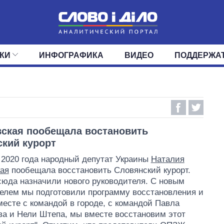
КИ
ИНФОГРАФИКА
ВИДЕО
ПОДДЕРЖА
ИС
ЛЕНТА
ВЕРХОВНАЯ РАДА
СОБЫТИЯ
СТАТЬИ
КАБИНЕТ МИНИСТРОВ
МНЕНИЯ
ОБЗОРЫ
ГЛАВЫ ОБЛАДМИНИ
ДАЙДЖЕСТЫ
ПОЛИТИКА
ДЕПУТАТЫ
ЭКОНОМИКА
КОМИТЕТЫ
ФРАКЦИИ
ОБЩЕСТВО
ОКРУГА
МИР
ская пообещала востановить
кий курорт
 2020 года народный депутат Украины
Наталия
ая
пообещала восстановить Словянский курорт.
сюда назначили нового руководителя. С новым
елем мы подготовили программу восстановления и
месте с командой в городе, с командой Павла
а и Нели Штепа, мы вместе восстановим этот