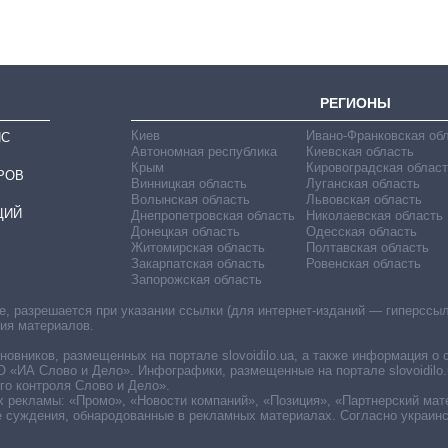
РЕГИОНЫ
Киев
Ивано-Франковская об
ИС
Автономная республика
Киевская область
Крым
Кировоградская област
РОВ
Винницкая область
Луганская область
Волынская область
Львовская область
ЦИЙ
Днепропетровская область
Николаевская область
Донецкая область
Одесская область
Житомирская область
Полтавская область
Закарпатская область
Ровенская область
Запорожская область
 разрешается при указании ссылки (для интернет-изданий — гиперссылки
ния материалов.
овников, размещенных на портале slovoidilo.ua, а также информация о 
«ИА Слово и Дело». Инфографики, размещенные на портале slovoidilo.
о контроля Слово и Дело».
х рекламы: «Промо», «Новости компаний», «Позиция», «Партнерский мат
е суждения, обнародованные в рекламных материалах. Согласно украин