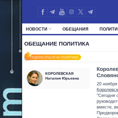
НОВОСТИ
ОБЕЩАНИЯ
ПОЛИТИ
ВСЕ ПОЛИТИКИ
ПРЕЗИДЕНТ И ОФ
ОБЕЩАНИЕ ПОЛИТИКА
ПОДПИСАТЬСЯ НА ПОЛИТИКА
Королев
КОРОЛЕВСКАЯ
Словянс
Наталия Юрьевна
20 ноября
Королевск
"Сегодня 
руководит
вместе, в
Придворов