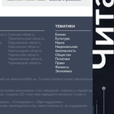
ТЕМАТИКИ
ласть
Сумская область
Бизнес
Тернопольская область
Культура
ь
Харьковская область
Наука
Херсонская область
Национальная
Хмельницкая область
безопасность
Черкасская область
Общество
Черниговская область
Политика
Черновицкая область
Право
Финансы
Экономика
) на www.slovoidilo.ua. Ссылка (гиперссылка) обязательна
состоянии выполнения этих обещаний, собрана и обработана
ua, созданы ОО «Система народного контроля Слово и
ериал», «Спецпроект», «При поддержке».
скому законодательству ответственность за содержание