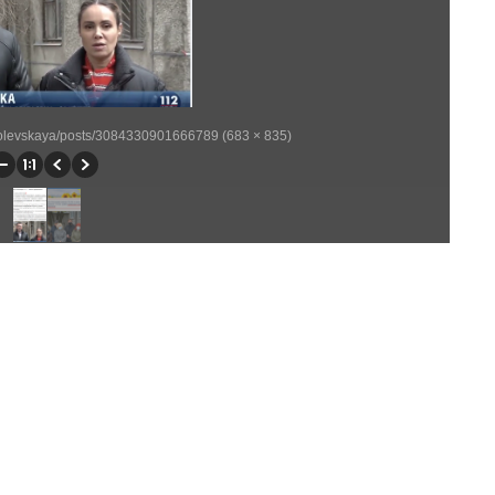
orolevskaya/posts/3084330901666789 (683 × 835)