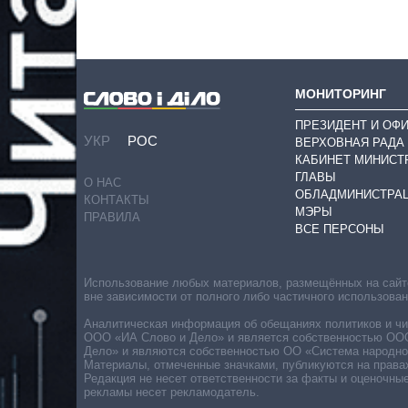
МОНИТОРИНГ
ПРЕЗИДЕНТ И ОФ
УКР
РОС
ВЕРХОВНАЯ РАДА
КАБИНЕТ МИНИСТ
ГЛАВЫ
О НАС
ОБЛАДМИНИСТРА
КОНТАКТЫ
МЭРЫ
ПРАВИЛА
ВСЕ ПЕРСОНЫ
Использование любых материалов, размещённых на сайте,
вне зависимости от полного либо частичного использова
Аналитическая информация об обещаниях политиков и чин
ООО «ИА Слово и Дело» и является собственностью ООО 
Дело» и являются собственностью ОО «Система народног
Материалы, отмеченные значками, публикуются на права
Редакция не несет ответственности за факты и оценочны
рекламы несет рекламодатель.