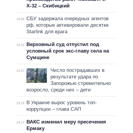
Х-32 – Скибицкий
СБУ задержала очередных агентов
14:58
рф, которые активировали десятки
Starlink для врага
Верховный суд отпустил под
14:41
условный срок экс-главу села на
Сумщине
Число пострадавших в
14:27
результате удара по
Запорожью стремительно
возросло, среди них – дети
В Украине вырос уровень топ-
14:19
коррупции – глава САП
ВАКС изменил меру пресечения
14:17
Ермаку