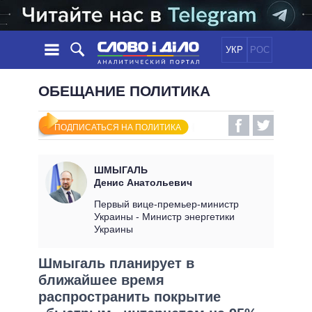
УКР
РОС
НОВОСТИ
ОБЕЩАНИЕ ПОЛИТИКА
ОБЕЩАНИЯ
ЛЕНТА
ПОЛИТИКА
ПОДПИСАТЬСЯ НА ПОЛИТИКА
СОБЫТИЯ
ЭКОНОМИКА
ПОЛИТИКИ
СТАТЬИ
ОБЩЕСТВО
ШМЫГАЛЬ
ИНФОГРАФИКА
МНЕНИЯ
МИР
ВСЕ ПОЛИТИКИ
Денис Анатольевич
ОБЗОРЫ
ПРЕЗИДЕНТ И ОФИС
Первый вице-премьер-министр
ВИДЕО
Украины - Министр энергетики
ДАЙДЖЕСТЫ
ВЕРХОВНАЯ РАДА
Украины
ПОДДЕРЖАТЬ
КАБИНЕТ МИНИСТРОВ
Шмыгаль планирует в
ГЛАВЫ ОБЛАДМИНИСТРАЦИЙ
СРАВНЕНИЕ ПОЛИТИКОВ
ближайшее время
МЭРЫ
распространить покрытие
ВСЕ ПЕРСОНЫ