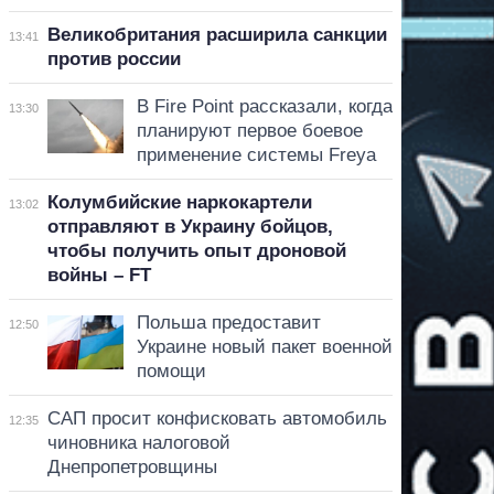
Великобритания расширила санкции
13:41
против россии
В Fire Point рассказали, когда
13:30
планируют первое боевое
применение системы Freya
Колумбийские наркокартели
13:02
отправляют в Украину бойцов,
чтобы получить опыт дроновой
войны – FT
Польша предоставит
12:50
Украине новый пакет военной
помощи
САП просит конфисковать автомобиль
12:35
чиновника налоговой
Днепропетровщины