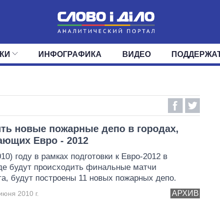
КИ
ИНФОГРАФИКА
ВИДЕО
ПОДДЕРЖА
ИС
ЛЕНТА
ВЕРХОВНАЯ РАДА
СОБЫТИЯ
СТАТЬИ
КАБИНЕТ МИНИСТРОВ
МНЕНИЯ
ОБЗОРЫ
ГЛАВЫ ОБЛАДМИНИ
ДАЙДЖЕСТЫ
ПОЛИТИКА
ДЕПУТАТЫ
ЭКОНОМИКА
КОМИТЕТЫ
ФРАКЦИИ
ОБЩЕСТВО
ОКРУГА
МИР
ть новые пожарные депо в городах,
ющих Евро - 2012
10) году в рамках подготовки к Евро-2012 в
где будут происходить финальные матчи
а, будут построены 11 новых пожарных депо.
АРХИВ
июня 2010 г.