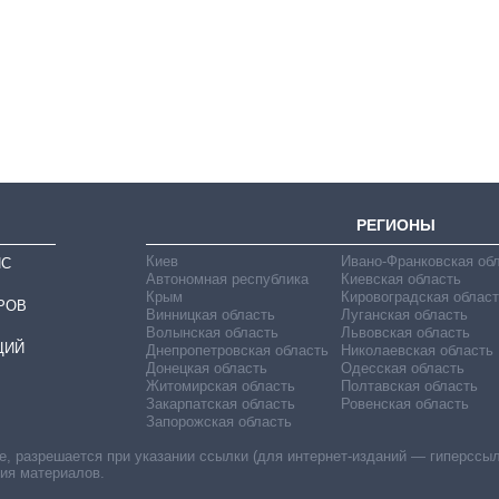
Восемь
массированных
ударов по Украине
за лето: Киев и
область стали
главной целью рф
РЕГИОНЫ
Киев
Ивано-Франковская об
ИС
Автономная республика
Киевская область
Крым
Кировоградская област
РОВ
Винницкая область
Луганская область
Волынская область
Львовская область
ЦИЙ
Днепропетровская область
Николаевская область
Донецкая область
Одесская область
Житомирская область
Полтавская область
Закарпатская область
Ровенская область
Запорожская область
 разрешается при указании ссылки (для интернет-изданий — гиперссылки
ния материалов.