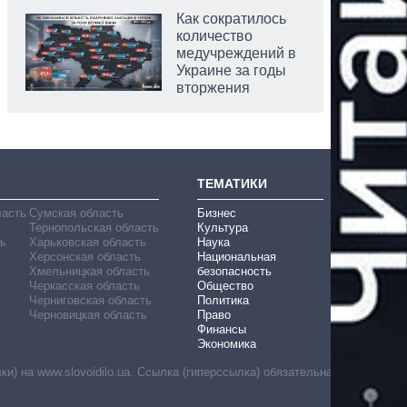
Как сократилось
количество
медучреждений в
Украине за годы
вторжения
ТЕМАТИКИ
ласть
Сумская область
Бизнес
Тернопольская область
Культура
ь
Харьковская область
Наука
Херсонская область
Национальная
Хмельницкая область
безопасность
Черкасская область
Общество
Черниговская область
Политика
Черновицкая область
Право
Финансы
Экономика
) на www.slovoidilo.ua. Ссылка (гиперссылка) обязательна