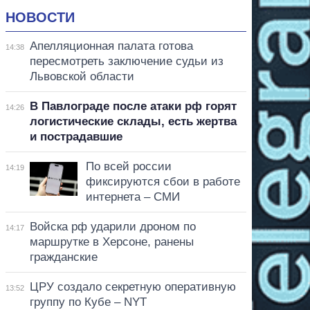
НОВОСТИ
Апелляционная палата готова
14:38
пересмотреть заключение судьи из
Львовской области
В Павлограде после атаки рф горят
14:26
логистические склады, есть жертва
и пострадавшие
По всей россии
14:19
фиксируются сбои в работе
интернета – СМИ
Войска рф ударили дроном по
14:17
маршрутке в Херсоне, ранены
гражданские
ЦРУ создало секретную оперативную
13:52
группу по Кубе – NYT