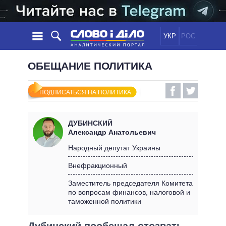
УКР
РОС
НОВОСТИ
ОБЕЩАНИЕ ПОЛИТИКА
ОБЕЩАНИЯ
ЛЕНТА
ПОЛИТИКА
ПОДПИСАТЬСЯ НА ПОЛИТИКА
СОБЫТИЯ
ЭКОНОМИКА
ПОЛИТИКИ
СТАТЬИ
ОБЩЕСТВО
ДУБИНСКИЙ
ИНФОГРАФИКА
МНЕНИЯ
МИР
ВСЕ ПОЛИТИКИ
Александр Анатольевич
ОБЗОРЫ
ПРЕЗИДЕНТ И ОФИС
Народный депутат Украины
ВИДЕО
ДАЙДЖЕСТЫ
ВЕРХОВНАЯ РАДА
Внефракционный
ПОДДЕРЖАТЬ
КАБИНЕТ МИНИСТРОВ
Заместитель председателя Комитета
ГЛАВЫ ОБЛАДМИНИСТРАЦИЙ
по вопросам финансов, налоговой и
СРАВНЕНИЕ ПОЛИТИКОВ
таможенной политики
МЭРЫ
ВСЕ ПЕРСОНЫ
Дубинский пообещал отозвать