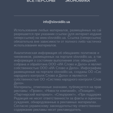
ВСЕ ПЕРСОНЫ
ЭКОНОМИКА
info@slovoidilo.ua
Использование любых материалов, размещённых на сайте,
разрешается при указании ссылки (для интернет-изданий —
гиперссылки) на www.slovoidilo.ua. Ссылка (гиперссылка)
обязательна вне зависимости от полного либо частичного
использования материалов.
Аналитическая информация об обещаниях политиков и
чиновников, размещенных на портале slovoidilo.ua, а также
информация о состоянии выполнения этих обещаний,
собрана и обработана ООО «ИА Слово и Дело» и является
собственностью ООО «ИА Слово и Дело». Инфографики,
размещенные на портале slovoidilo.ua, созданы ОО «Система
народного контроля Слово и Дело» и являются
собственностью ОО «Система народного контроля Слово и
Дело».
Материалы, отмеченные значками, публикуются на правах
рекламы: «Промо», «Новости компаний», «Позиция»,
«Партнерский материал», «Спецпроект», «При поддержке».
Редакция не несет ответственности за факты и оценочные
суждения, обнародованные в рекламных материалах.
Согласно украинскому законодательству ответственность за
содержание рекламы несет рекламодатель.