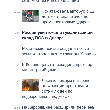
есть жертвы и пострадавшие
Рф атаковала автобус с 12
17:19
детьми и спасателей во
время повторных ударов
Россия уничтожила гуманитарный
17:06
склад ВОЗ в Днепре
Российские войска создали новые
16:43
зоны контроля возле границы Украины
В Косово депутат закидала премьер-
16:29
министра яйцами
Лесные пожары в Европе:
16:24
во Франции арестовали
сотни людей по
подозрениям в поджогах
На Херсонщине расширили перечень
15:53