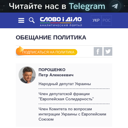
УКР
РОС
НОВОСТИ
ОБЕЩАНИЕ ПОЛИТИКА
ОБЕЩАНИЯ
ЛЕНТА
ПОЛИТИКА
ПОДПИСАТЬСЯ НА ПОЛИТИКА
СОБЫТИЯ
ЭКОНОМИКА
ПОЛИТИКИ
СТАТЬИ
ОБЩЕСТВО
ПОРОШЕНКО
ИНФОГРАФИКА
МНЕНИЯ
МИР
ВСЕ ПОЛИТИКИ
Петр Алексеевич
ОБЗОРЫ
ПРЕЗИДЕНТ И ОФИС
Народный депутат Украины
ВИДЕО
ДАЙДЖЕСТЫ
ВЕРХОВНАЯ РАДА
Член депутатской фракции
ПОДДЕРЖАТЬ
"Европейская Солидарность"
КАБИНЕТ МИНИСТРОВ
ГЛАВЫ ОБЛАДМИНИСТРАЦИЙ
Член Комитета по вопросам
СРАВНЕНИЕ ПОЛИТИКОВ
интеграции Украины с Европейским
МЭРЫ
Союзом
ВСЕ ПЕРСОНЫ