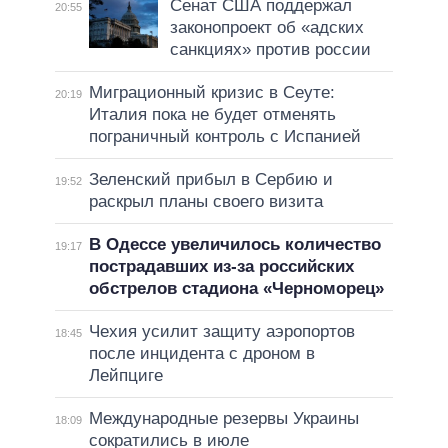
Сенат США поддержал
20:55
законопроект об «адских
санкциях» против россии
Миграционный кризис в Сеуте:
20:19
Италия пока не будет отменять
пограничный контроль с Испанией
Зеленский прибыл в Сербию и
19:52
раскрыл планы своего визита
В Одессе увеличилось количество
19:17
пострадавших из-за российских
обстрелов стадиона «Черноморец»
Чехия усилит защиту аэропортов
18:45
после инцидента с дроном в
Лейпциге
Международные резервы Украины
18:09
сократились в июле