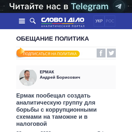
УКР
РОС
НОВОСТИ
ОБЕЩАНИЕ ПОЛИТИКА
ОБЕЩАНИЯ
ЛЕНТА
ПОЛИТИКА
ПОДПИСАТЬСЯ НА ПОЛИТИКА
СОБЫТИЯ
ЭКОНОМИКА
ПОЛИТИКИ
СТАТЬИ
ОБЩЕСТВО
ЕРМАК
ИНФОГРАФИКА
МНЕНИЯ
МИР
ВСЕ ПОЛИТИКИ
Андрей Борисович
ОБЗОРЫ
ПРЕЗИДЕНТ И ОФИС
ВИДЕО
ДАЙДЖЕСТЫ
ВЕРХОВНАЯ РАДА
Ермак пообещал создать
ПОДДЕРЖАТЬ
аналитическую группу для
КАБИНЕТ МИНИСТРОВ
борьбы с коррупционными
ГЛАВЫ ОБЛАДМИНИСТРАЦИЙ
СРАВНЕНИЕ ПОЛИТИКОВ
схемами на таможне и в
МЭРЫ
налоговой
ВСЕ ПЕРСОНЫ