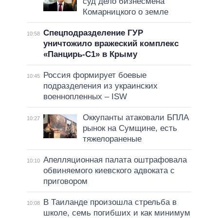
суд дело бизнесмена
Комарницкого о земле
Спецподразделение ГУР
10:58
уничтожило вражеский комплекс
«Панцирь-С1» в Крыму
Россия формирует боевые
10:45
подразделения из украинских
военнопленных – ISW
Оккупанты атаковали БПЛА
10:27
рынок на Сумщине, есть
тяжелораненые
Апелляционная палата оштрафовала
10:10
обвиняемого киевского адвоката с
приговором
В Таиланде произошла стрельба в
10:08
школе, семь погибших и как минимум