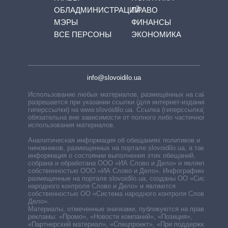
ОБЛАДМИНИСТРАЦИЙ
ПРАВО
МЭРЫ
ФИНАНСЫ
ВСЕ ПЕРСОНЫ
ЭКОНОМИКА
info@slovoidilo.ua
Использование любых материалов, размещённых на сайте,
разрешается при указании ссылки (для интернет-изданий —
гиперссылки) на www.slovoidilo.ua. Ссылка (гиперссылка)
обязательна вне зависимости от полного либо частичного
использования материалов.
Аналитическая информация об обещаниях политиков и
чиновников, размещенных на портале slovoidilo.ua, а также
информация о состоянии выполнения этих обещаний,
собрана и обработана ООО «ИА Слово и Дело» и является
собственностью ООО «ИА Слово и Дело». Инфографики,
размещенные на портале slovoidilo.ua, созданы ОО «Система
народного контроля Слово и Дело» и являются
собственностью ОО «Система народного контроля Слово и
Дело».
Материалы, отмеченные значками, публикуются на правах
рекламы: «Промо», «Новости компаний», «Позиция»,
«Партнерский материал», «Спецпроект», «При поддержке».