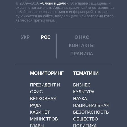
© 2009—2026
«Слово и Дело»
.
Все права защищены и
охраняются законом. Администрация сайта оставляет за
собой право не соглашаться с информацией, которая
публикуется на сайте, владельцами или авторами которой
являются третьи лица.
УКР
РОС
О НАС
КОНТАКТЫ
ПРАВИЛА
МОНИТОРИНГ
ТЕМАТИКИ
ПРЕЗИДЕНТ И
БИЗНЕС
ОФИС
КУЛЬТУРА
ВЕРХОВНАЯ
НАУКА
РАДА
НАЦИОНАЛЬНАЯ
КАБИНЕТ
БЕЗОПАСНОСТЬ
МИНИСТРОВ
ОБЩЕСТВО
ГЛАВЫ
ПОЛИТИКА