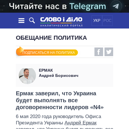
УКР
РОС
НОВОСТИ
ОБЕЩАНИЕ ПОЛИТИКА
ОБЕЩАНИЯ
ЛЕНТА
ПОЛИТИКА
ПОДПИСАТЬСЯ НА ПОЛИТИКА
СОБЫТИЯ
ЭКОНОМИКА
ПОЛИТИКИ
СТАТЬИ
ОБЩЕСТВО
ЕРМАК
ИНФОГРАФИКА
МНЕНИЯ
МИР
ВСЕ ПОЛИТИКИ
Андрей Борисович
ОБЗОРЫ
ПРЕЗИДЕНТ И ОФИС
ВИДЕО
ДАЙДЖЕСТЫ
ВЕРХОВНАЯ РАДА
Ермак заверил, что Украина
ПОДДЕРЖАТЬ
будет выполнять все
КАБИНЕТ МИНИСТРОВ
договоренности лидеров «N4»
ГЛАВЫ ОБЛАДМИНИСТРАЦИЙ
СРАВНЕНИЕ ПОЛИТИКОВ
6 мая 2020 года руководитель Офиса
МЭРЫ
Президента Украины
Андрей Ермак
ВСЕ ПЕРСОНЫ