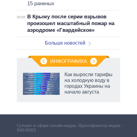
15 раненых
В Крыму после серии взрывов
09:58
произошел масштабный пожар на
аэродроме «Гвардейское»
Больше новостей
ИНФОГРАФИКА
еля
Как выросли тарифы
на холодную воду в
городах Украины на
начало августа
рф
Субъект в сфере онлайн-медиа. Идентификатор медиа –
R40-05063