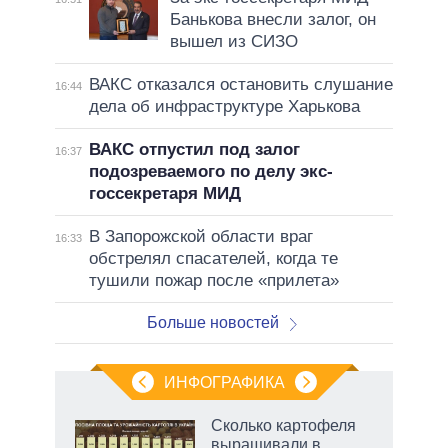
Банькова внесли залог, он
вышел из СИЗО
ВАКС отказался остановить слушание
16:44
дела об инфраструктуре Харькова
ВАКС отпустил под залог
16:37
подозреваемого по делу экс-
госсекретаря МИД
В Запорожской области враг
16:33
обстрелял спасателей, когда те
тушили пожар после «прилета»
Больше новостей
ИНФОГРАФИКА
Сколько картофеля
выращивали в