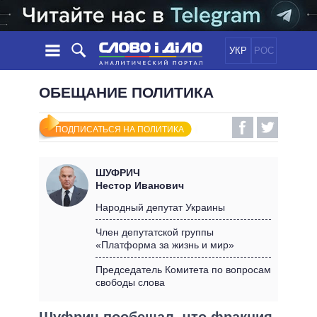
УКР
РОС
НОВОСТИ
ОБЕЩАНИЕ ПОЛИТИКА
ОБЕЩАНИЯ
ЛЕНТА
ПОЛИТИКА
ПОДПИСАТЬСЯ НА ПОЛИТИКА
СОБЫТИЯ
ЭКОНОМИКА
ПОЛИТИКИ
СТАТЬИ
ОБЩЕСТВО
ШУФРИЧ
ИНФОГРАФИКА
МНЕНИЯ
МИР
ВСЕ ПОЛИТИКИ
Нестор Иванович
ОБЗОРЫ
ПРЕЗИДЕНТ И ОФИС
Народный депутат Украины
ВИДЕО
ДАЙДЖЕСТЫ
ВЕРХОВНАЯ РАДА
Член депутатской группы
ПОДДЕРЖАТЬ
«Платформа за жизнь и мир»
КАБИНЕТ МИНИСТРОВ
ГЛАВЫ ОБЛАДМИНИСТРАЦИЙ
Председатель Комитета по вопросам
СРАВНЕНИЕ ПОЛИТИКОВ
свободы слова
МЭРЫ
ВСЕ ПЕРСОНЫ
Шуфрич пообещал, что фракция