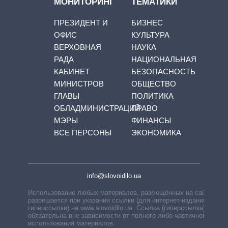
МОНИТОРИНГ
ТЕМАТИКИ
ПРЕЗИДЕНТ И
БИЗНЕС
ОФИС
КУЛЬТУРА
ВЕРХОВНАЯ
НАУКА
РАДА
НАЦИОНАЛЬНАЯ
КАБИНЕТ
БЕЗОПАСНОСТЬ
МИНИСТРОВ
ОБЩЕСТВО
ГЛАВЫ
ПОЛИТИКА
ОБЛАДМИНИСТРАЦИЙ
ПРАВО
МЭРЫ
ФИНАНСЫ
ВСЕ ПЕРСОНЫ
ЭКОНОМИКА
info@slovoidilo.ua
Использование любых материалов, размещённых на сайте,
разрешается при указании ссылки (для интернет-изданий —
гиперссылки) на www.slovoidilo.ua. Ссылка (гиперссылка)
обязательна вне зависимости от полного либо частичного
использования материалов.