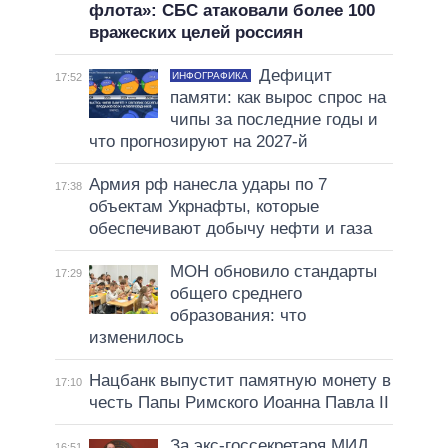
флота»: СБС атаковали более 100
вражеских целей россиян
Дефицит
ИНФОГРАФИКА
17:52
памяти: как вырос спрос на
чипы за последние годы и
что прогнозируют на 2027-й
Армия рф нанесла удары по 7
17:38
объектам Укрнафты, которые
обеспечивают добычу нефти и газа
МОН обновило стандарты
17:29
общего среднего
образования: что
изменилось
Нацбанк выпустит памятную монету в
17:10
честь Папы Римского Иоанна Павла II
За экс-госсекретаря МИД
16:51