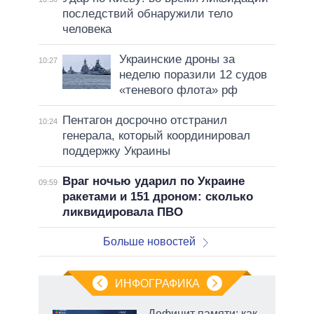
последствий обнаружили тело
человека
Украинские дроны за
10:27
неделю поразили 12 судов
«теневого флота» рф
Пентагон досрочно отстранил
10:24
генерала, который координировал
поддержку Украины
Враг ночью ударил по Украине
09:59
ракетами и 151 дроном: сколько
ликвидировала ПВО
Больше новостей
ИНФОГРАФИКА
еля
Дефицит памяти: как