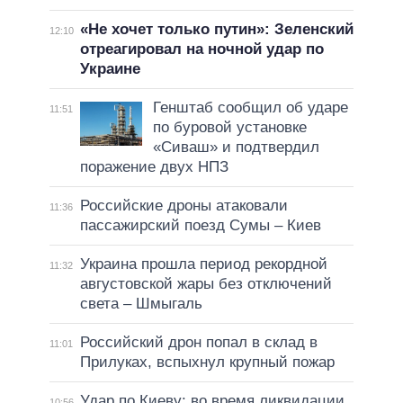
«Не хочет только путин»: Зеленский
12:10
отреагировал на ночной удар по
Украине
Генштаб сообщил об ударе
11:51
по буровой установке
«Сиваш» и подтвердил
поражение двух НПЗ
Российские дроны атаковали
11:36
пассажирский поезд Сумы – Киев
Украина прошла период рекордной
11:32
августовской жары без отключений
света – Шмыгаль
Российский дрон попал в склад в
11:01
Прилуках, вспыхнул крупный пожар
Удар по Киеву: во время ликвидации
10:56