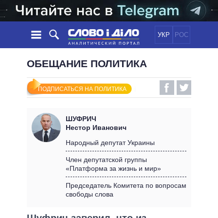
УКР
РОС
НОВОСТИ
ОБЕЩАНИЕ ПОЛИТИКА
ОБЕЩАНИЯ
ЛЕНТА
ПОЛИТИКА
ПОДПИСАТЬСЯ НА ПОЛИТИКА
СОБЫТИЯ
ЭКОНОМИКА
ПОЛИТИКИ
СТАТЬИ
ОБЩЕСТВО
ШУФРИЧ
ИНФОГРАФИКА
МНЕНИЯ
МИР
ВСЕ ПОЛИТИКИ
Нестор Иванович
ОБЗОРЫ
ПРЕЗИДЕНТ И ОФИС
Народный депутат Украины
ВИДЕО
ДАЙДЖЕСТЫ
ВЕРХОВНАЯ РАДА
Член депутатской группы
ПОДДЕРЖАТЬ
«Платформа за жизнь и мир»
КАБИНЕТ МИНИСТРОВ
ГЛАВЫ ОБЛАДМИНИСТРАЦИЙ
Председатель Комитета по вопросам
СРАВНЕНИЕ ПОЛИТИКОВ
свободы слова
МЭРЫ
ВСЕ ПЕРСОНЫ
Шуфрич заверил, что из