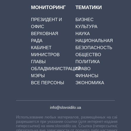
МОНИТОРИНГ
ТЕМАТИКИ
ПРЕЗИДЕНТ И
БИЗНЕС
ОФИС
КУЛЬТУРА
ВЕРХОВНАЯ
НАУКА
РАДА
НАЦИОНАЛЬНАЯ
КАБИНЕТ
БЕЗОПАСНОСТЬ
МИНИСТРОВ
ОБЩЕСТВО
ГЛАВЫ
ПОЛИТИКА
ОБЛАДМИНИСТРАЦИЙ
ПРАВО
МЭРЫ
ФИНАНСЫ
ВСЕ ПЕРСОНЫ
ЭКОНОМИКА
info@slovoidilo.ua
Использование любых материалов, размещённых на сайте,
разрешается при указании ссылки (для интернет-изданий —
гиперссылки) на www.slovoidilo.ua. Ссылка (гиперссылка)
обязательна вне зависимости от полного либо частичного