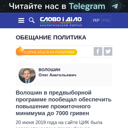
УКР
РОС
НОВОСТИ
ОБЕЩАНИЕ ПОЛИТИКА
ОБЕЩАНИЯ
ЛЕНТА
ПОЛИТИКА
ПОДПИСАТЬСЯ НА ПОЛИТИКА
СОБЫТИЯ
ЭКОНОМИКА
ПОЛИТИКИ
СТАТЬИ
ОБЩЕСТВО
ВОЛОШИН
ИНФОГРАФИКА
МНЕНИЯ
МИР
ВСЕ ПОЛИТИКИ
Олег Анатольевич
ОБЗОРЫ
ПРЕЗИДЕНТ И ОФИС
ВИДЕО
ДАЙДЖЕСТЫ
ВЕРХОВНАЯ РАДА
Волошин в предвыборной
ПОДДЕРЖАТЬ
программе пообещал обеспечить
КАБИНЕТ МИНИСТРОВ
повышение прожиточного
ГЛАВЫ ОБЛАДМИНИСТРАЦИЙ
СРАВНЕНИЕ ПОЛИТИКОВ
минимума до 7000 гривен
МЭРЫ
20 июня 2019 года на сайте ЦИК была
ВСЕ ПЕРСОНЫ