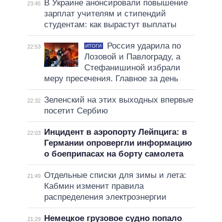
В Украине анонсировали повышение
23:45
зарплат учителям и стипендий
студентам: как вырастут выплаты
Россия ударила по
ИТОГИ
22:53
Лозовой и Павлограду, а
Стефанишиной избрали
меру пресечения. Главное за день
Зеленский на этих выходных впервые
22:32
посетит Сербию
Инцидент в аэропорту Лейпцига: в
22:03
Германии опровергли информацию
о боеприпасах на борту самолета
Отдельные списки для зимы и лета:
21:49
Кабмин изменит правила
распределения электроэнергии
Немецкое грузовое судно попало
21:29