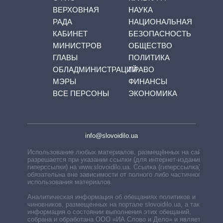
ВЕРХОВНАЯ
НАУКА
РАДА
НАЦИОНАЛЬНАЯ
КАБИНЕТ
БЕЗОПАСНОСТЬ
МИНИСТРОВ
ОБЩЕСТВО
ГЛАВЫ
ПОЛИТИКА
ОБЛАДМИНИСТРАЦИЙ
ПРАВО
МЭРЫ
ФИНАНСЫ
ВСЕ ПЕРСОНЫ
ЭКОНОМИКА
info@slovoidilo.ua
Использование любых материалов, размещённых на сайте,
разрешается при указании ссылки (для интернет-изданий —
гиперссылки) на www.slovoidilo.ua. Ссылка (гиперссылка)
обязательна вне зависимости от полного либо частичного
использования материалов.
Аналитическая информация об обещаниях политиков и
чиновников, размещенных на портале slovoidilo.ua, а также
информация о состоянии выполнения этих обещаний,
собрана и обработана ООО «ИА Слово и Дело» и является