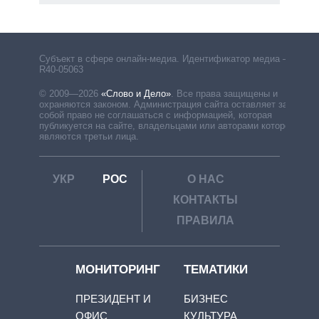
Субъект в сфере онлайн-медиа. Идентификатор медиа –
R40-05063
© 2009—2026
«Слово и Дело»
.
Все права защищены и
охраняются законом. Администрация сайта оставляет за
собой право не соглашаться с информацией, которая
публикуется на сайте, владельцами или авторами которой
являются третьи лица.
УКР
РОС
О НАС
КОНТАКТЫ
ПРАВИЛА
МОНИТОРИНГ
ТЕМАТИКИ
ПРЕЗИДЕНТ И
БИЗНЕС
ОФИС
КУЛЬТУРА