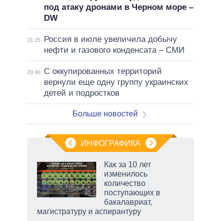
под атаку дронами в Черном море –
DW
Россия в июле увеличила добычу
21:25
нефти и газового конденсата – СМИ
С оккупированных территорий
20:46
вернули еще одну группу украинских
детей и подростков
Больше новостей
ИНФОГРАФИКА
Как за 10 лет
изменилось
не за
количество
асть
поступающих в
елью
бакалавриат,
магистратуру и аспирантуру