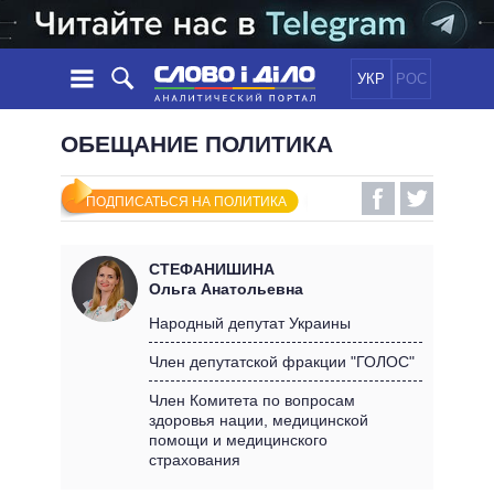
УКР
РОС
НОВОСТИ
ОБЕЩАНИЕ ПОЛИТИКА
ОБЕЩАНИЯ
ЛЕНТА
ПОЛИТИКА
ПОДПИСАТЬСЯ НА ПОЛИТИКА
СОБЫТИЯ
ЭКОНОМИКА
ПОЛИТИКИ
СТАТЬИ
ОБЩЕСТВО
СТЕФАНИШИНА
ИНФОГРАФИКА
МНЕНИЯ
МИР
ВСЕ ПОЛИТИКИ
Ольга Анатольевна
ОБЗОРЫ
ПРЕЗИДЕНТ И ОФИС
Народный депутат Украины
ВИДЕО
ДАЙДЖЕСТЫ
ВЕРХОВНАЯ РАДА
Член депутатской фракции "ГОЛОС"
ПОДДЕРЖАТЬ
КАБИНЕТ МИНИСТРОВ
Член Комитета по вопросам
ГЛАВЫ ОБЛАДМИНИСТРАЦИЙ
здоровья нации, медицинской
СРАВНЕНИЕ ПОЛИТИКОВ
помощи и медицинского
МЭРЫ
страхования
ВСЕ ПЕРСОНЫ