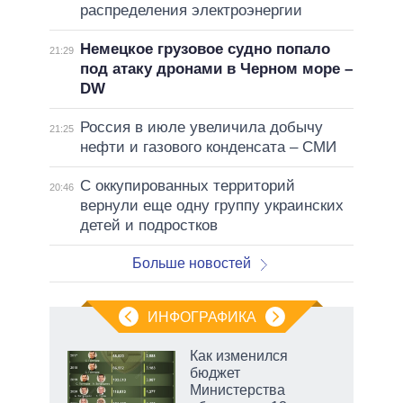
распределения электроэнергии
Немецкое грузовое судно попало
21:29
под атаку дронами в Черном море –
DW
Россия в июле увеличила добычу
21:25
нефти и газового конденсата – СМИ
С оккупированных территорий
20:46
вернули еще одну группу украинских
детей и подростков
Больше новостей
ИНФОГРАФИКА
еля
Как изменился
бюджет
Министерства