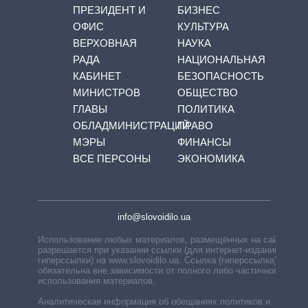
ПРЕЗИДЕНТ И
БИЗНЕС
ОФИС
КУЛЬТУРА
ВЕРХОВНАЯ
НАУКА
РАДА
НАЦИОНАЛЬНАЯ
КАБИНЕТ
БЕЗОПАСНОСТЬ
МИНИСТРОВ
ОБЩЕСТВО
ГЛАВЫ
ПОЛИТИКА
ОБЛАДМИНИСТРАЦИЙ
ПРАВО
МЭРЫ
ФИНАНСЫ
ВСЕ ПЕРСОНЫ
ЭКОНОМИКА
info@slovoidilo.ua
Использование любых материалов, размещённых на сайте,
разрешается при указании ссылки (для интернет-изданий —
гиперссылки) на www.slovoidilo.ua. Ссылка (гиперссылка)
обязательна вне зависимости от полного либо частичного
использования материалов.
Аналитическая информация об обещаниях политиков и