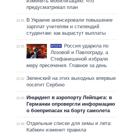
изменить мобилизацию: что
предусматривал план
В Украине анонсировали повышение
23:45
зарплат учителям и стипендий
студентам: как вырастут выплаты
Россия ударила по
ИТОГИ
22:53
Лозовой и Павлограду, а
Стефанишиной избрали
меру пресечения. Главное за день
Зеленский на этих выходных впервые
22:32
посетит Сербию
Инцидент в аэропорту Лейпцига: в
22:03
Германии опровергли информацию
о боеприпасах на борту самолета
Отдельные списки для зимы и лета:
21:49
Кабмин изменит правила