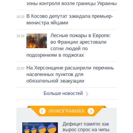
зоны контроля возле границы Украины
В Косово депутат закидала премьер-
16:29
министра яйцами
Лесные пожары в Европе:
16:24
во Франции арестовали
сотни людей по
подозрениям в поджогах
На Херсонщине расширили перечень
15:53
населенных пунктов для
обязательной эвакуации
Больше новостей
ИНФОГРАФИКА
еля
Дефицит памяти: как
вырос спрос на чипы