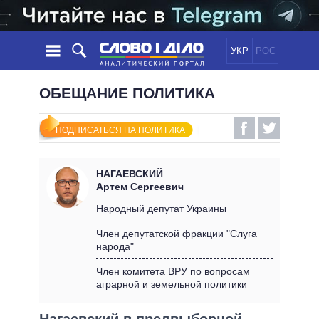
УКР
РОС
НОВОСТИ
ОБЕЩАНИЕ ПОЛИТИКА
ОБЕЩАНИЯ
ЛЕНТА
ПОЛИТИКА
ПОДПИСАТЬСЯ НА ПОЛИТИКА
СОБЫТИЯ
ЭКОНОМИКА
ПОЛИТИКИ
СТАТЬИ
ОБЩЕСТВО
НАГАЕВСКИЙ
ИНФОГРАФИКА
МНЕНИЯ
МИР
ВСЕ ПОЛИТИКИ
Артем Сергеевич
ОБЗОРЫ
ПРЕЗИДЕНТ И ОФИС
Народный депутат Украины
ВИДЕО
ДАЙДЖЕСТЫ
ВЕРХОВНАЯ РАДА
Член депутатской фракции "Слуга
ПОДДЕРЖАТЬ
народа"
КАБИНЕТ МИНИСТРОВ
ГЛАВЫ ОБЛАДМИНИСТРАЦИЙ
Член комитета ВРУ по вопросам
СРАВНЕНИЕ ПОЛИТИКОВ
аграрной и земельной политики
МЭРЫ
ВСЕ ПЕРСОНЫ
Нагаевский в предвыборной