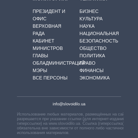
ПРЕЗИДЕНТ И
БИЗНЕС
ОФИС
КУЛЬТУРА
ВЕРХОВНАЯ
НАУКА
РАДА
НАЦИОНАЛЬНАЯ
КАБИНЕТ
БЕЗОПАСНОСТЬ
МИНИСТРОВ
ОБЩЕСТВО
ГЛАВЫ
ПОЛИТИКА
ОБЛАДМИНИСТРАЦИЙ
ПРАВО
МЭРЫ
ФИНАНСЫ
ВСЕ ПЕРСОНЫ
ЭКОНОМИКА
info@slovoidilo.ua
Использование любых материалов, размещённых на сайте,
разрешается при указании ссылки (для интернет-изданий —
гиперссылки) на www.slovoidilo.ua. Ссылка (гиперссылка)
обязательна вне зависимости от полного либо частичного
использования материалов.