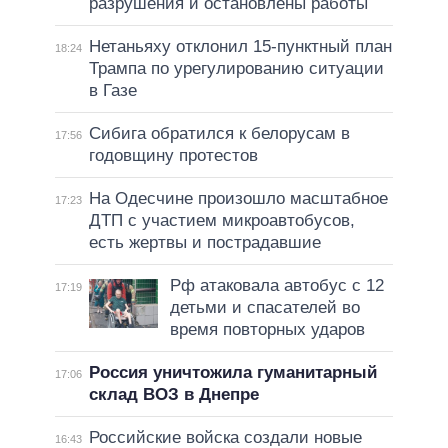
разрушения и остановлены работы
Нетаньяху отклонил 15-пунктный план
18:24
Трампа по урегулированию ситуации
в Газе
Сибига обратился к белорусам в
17:56
годовщину протестов
На Одесчине произошло масштабное
17:23
ДТП с участием микроавтобусов,
есть жертвы и пострадавшие
Рф атаковала автобус с 12
17:19
детьми и спасателей во
время повторных ударов
Россия уничтожила гуманитарный
17:06
склад ВОЗ в Днепре
Российские войска создали новые
16:43