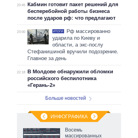
Кабмин готовит пакет решений для
23:45
бесперебойной работы бизнеса
после ударов рф: что предлагают
Рф массированно
ИТОГИ
23:00
ударила по Киеву и
области, а экс-послу
Стефанишиной вручили подозрение.
Главное за день
В Молдове обнаружили обломки
22:18
российского беспилотника
«Герань-2»
Больше новостей
ИНФОГРАФИКА
Восемь
массированных