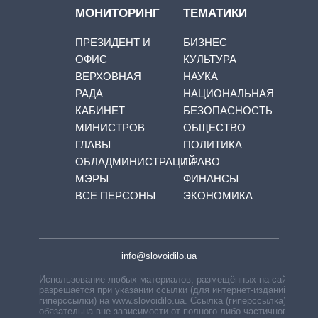
МОНИТОРИНГ
ТЕМАТИКИ
ПРЕЗИДЕНТ И
БИЗНЕС
ОФИС
КУЛЬТУРА
ВЕРХОВНАЯ
НАУКА
РАДА
НАЦИОНАЛЬНАЯ
КАБИНЕТ
БЕЗОПАСНОСТЬ
МИНИСТРОВ
ОБЩЕСТВО
ГЛАВЫ
ПОЛИТИКА
ОБЛАДМИНИСТРАЦИЙ
ПРАВО
МЭРЫ
ФИНАНСЫ
ВСЕ ПЕРСОНЫ
ЭКОНОМИКА
info@slovoidilo.ua
Использование любых материалов, размещённых на сайте,
разрешается при указании ссылки (для интернет-изданий —
гиперссылки) на www.slovoidilo.ua. Ссылка (гиперссылка)
обязательна вне зависимости от полного либо частичного