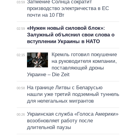
Затмение Солнца сократит
03:59
производство электричества в ЕС
почти на 10 ГВт
«Нужен новый силовой блок»:
02:59
Залужный объяснил свои слова о
вступлении Украины в НАТО
Кремль готовил покушение
02:15
на руководителя компании,
поставляющей дроны
Украине – Die Zeit
На границе Литвы с Беларусью
00:58
нашли уже третий подземный туннель
для нелегальных мигрантов
Украинская служба «Голоса Америки»
00:26
возобновляет работу после
длительной паузы