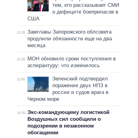
тем, кто рассказывает СМИ
о дефиците боеприпасов в
США
Замглавы Запорожского облсовета
11:26
продлили обязанности еще на два
месяца
МОН обновило сроки поступления в
11:09
аспирантуру: что изменилось
Зеленский подтвердил
11:00
поражение двух НПЗ в
россии и судов врага в
Черном море
Экс-командующему логистикой
10:35
Воздушных сил сообщили о
подозрении в незаконном
обогащении