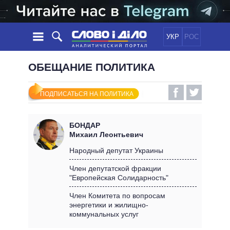
УКР
РОС
НОВОСТИ
ОБЕЩАНИЕ ПОЛИТИКА
ОБЕЩАНИЯ
ЛЕНТА
ПОЛИТИКА
ПОДПИСАТЬСЯ НА ПОЛИТИКА
СОБЫТИЯ
ЭКОНОМИКА
ПОЛИТИКИ
СТАТЬИ
ОБЩЕСТВО
БОНДАР
ИНФОГРАФИКА
МНЕНИЯ
МИР
ВСЕ ПОЛИТИКИ
Михаил Леонтьевич
ОБЗОРЫ
ПРЕЗИДЕНТ И ОФИС
Народный депутат Украины
ВИДЕО
ДАЙДЖЕСТЫ
ВЕРХОВНАЯ РАДА
Член депутатской фракции
ПОДДЕРЖАТЬ
"Европейская Солидарность"
КАБИНЕТ МИНИСТРОВ
ГЛАВЫ ОБЛАДМИНИСТРАЦИЙ
Член Комитета по вопросам
СРАВНЕНИЕ ПОЛИТИКОВ
энергетики и жилищно-
МЭРЫ
коммунальных услуг
ВСЕ ПЕРСОНЫ