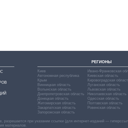
лет: кто и как долго
занимал
должность
руководителя СВР
РЕГИОНЫ
Киев
Ивано-Франковская об
ИС
Автономная республика
Киевская область
Крым
Кировоградская област
РОВ
Винницкая область
Луганская область
Волынская область
Львовская область
ЦИЙ
Днепропетровская область
Николаевская область
Донецкая область
Одесская область
Житомирская область
Полтавская область
Закарпатская область
Ровенская область
Запорожская область
 разрешается при указании ссылки (для интернет-изданий — гиперссылки
ния материалов.