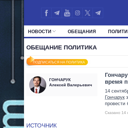
НОВОСТИ
ОБЕЩАНИЯ
ПОЛИТИ
ВСЕ ПОЛИТИКИ
ПРЕЗИДЕНТ И ОФ
ОБЕЩАНИЕ ПОЛИТИКА
ПОДПИСАТЬСЯ НА ПОЛИТИКА
Гончару
ГОНЧАРУК
время 
Алексей Валерьевич
14 сентяб
Гончарук
з
провести
Сказано 14 
ИСТОЧНИК