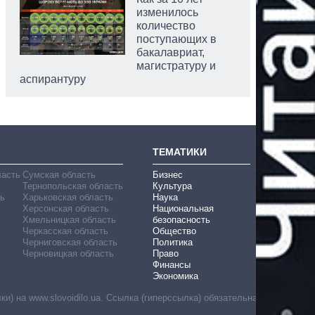
изменилось
количество
поступающих в
бакалавриат,
магистратуру и
аспирантуру
ТЕМАТИКИ
ласть
Сумская область
Бизнес
Тернопольская область
Культура
ь
Харьковская область
Наука
Херсонская область
Национальная
Хмельницкая область
безопасность
Черкасская область
Общество
Черниговская область
Политика
Черновицкая область
Право
Финансы
Экономика
) на www.slovoidilo.ua. Ссылка (гиперссылка) обязательна