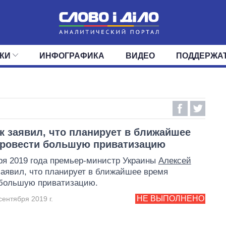
КИ
ИНФОГРАФИКА
ВИДЕО
ПОДДЕРЖА
ИС
ЛЕНТА
ВЕРХОВНАЯ РАДА
СОБЫТИЯ
СТАТЬИ
КАБИНЕТ МИНИСТРОВ
МНЕНИЯ
ОБЗОРЫ
ГЛАВЫ ОБЛАДМИНИ
ДАЙДЖЕСТЫ
ПОЛИТИКА
ДЕПУТАТЫ
ЭКОНОМИКА
КОМИТЕТЫ
ФРАКЦИИ
ОБЩЕСТВО
ОКРУГА
МИР
к заявил, что планирует в ближайшее
провести большую приватизацию
ря 2019 года премьер-министр Украины
Алексей
аявил, что планирует в ближайшее время
 большую приватизацию.
НЕ ВЫПОЛНЕНО
сентября 2019 г.