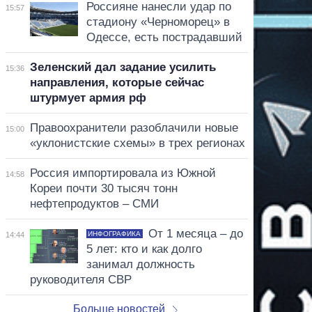
Россияне нанесли удар по
15:57
стадиону «Черноморец» в
Одессе, есть пострадавший
Зеленский дал задание усилить
15:36
направления, которые сейчас
штурмует армия рф
Правоохранители разоблачили новые
15:00
«уклонистские схемы» в трех регионах
Россия импортировала из Южной
14:58
Кореи почти 30 тысяч тонн
нефтепродуктов – СМИ
От 1 месяца – до
ИНФОГРАФИКА
14:44
5 лет: кто и как долго
занимал должность
руководителя СВР
Больше новостей