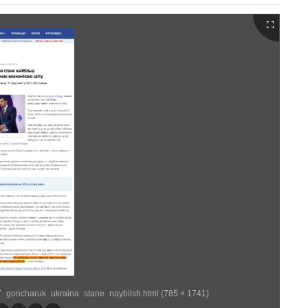
97_goncharuk_ukraina_stane_naybilsh.html (785 × 1741)