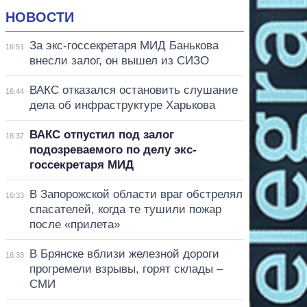
НОВОСТИ
За экс-госсекретаря МИД Банькова
16:51
внесли залог, он вышел из СИЗО
ВАКС отказался остановить слушание
16:44
дела об инфраструктуре Харькова
ВАКС отпустил под залог
16:37
подозреваемого по делу экс-
госсекретаря МИД
В Запорожской области враг обстрелял
16:33
спасателей, когда те тушили пожар
после «прилета»
В Брянске вблизи железной дороги
16:33
прогремели взрывы, горят склады –
СМИ