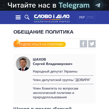
УКР
РОС
НОВОСТИ
ОБЕЩАНИЕ ПОЛИТИКА
ОБЕЩАНИЯ
ЛЕНТА
ПОЛИТИКА
ПОДПИСАТЬСЯ НА ПОЛИТИКА
СОБЫТИЯ
ЭКОНОМИКА
ПОЛИТИКИ
СТАТЬИ
ОБЩЕСТВО
ШАХОВ
ИНФОГРАФИКА
МНЕНИЯ
МИР
ВСЕ ПОЛИТИКИ
Сергей Владимирович
ОБЗОРЫ
ПРЕЗИДЕНТ И ОФИС
Народный депутат Украины
ВИДЕО
ДАЙДЖЕСТЫ
ВЕРХОВНАЯ РАДА
Член депутатской группы "ДОВИРА"
ПОДДЕРЖАТЬ
КАБИНЕТ МИНИСТРОВ
Член Комитета по вопросам
ГЛАВЫ ОБЛАДМИНИСТРАЦИЙ
экологической политики и
СРАВНЕНИЕ ПОЛИТИКОВ
природопользования
МЭРЫ
ВСЕ ПЕРСОНЫ
Шахов в предвыборной