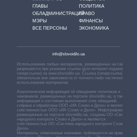
ГЛАВЫ
ПОЛИТИКА
ОБЛАДМИНИСТРАЦИЙ
ПРАВО
МЭРЫ
ФИНАНСЫ
ВСЕ ПЕРСОНЫ
ЭКОНОМИКА
info@slovoidilo.ua
Использование любых материалов, размещённых на сайте,
разрешается при указании ссылки (для интернет-изданий —
гиперссылки) на www.slovoidilo.ua. Ссылка (гиперссылка)
обязательна вне зависимости от полного либо частичного
использования материалов.
Аналитическая информация об обещаниях политиков и
чиновников, размещенных на портале slovoidilo.ua, а также
информация о состоянии выполнения этих обещаний,
собрана и обработана ООО «ИА Слово и Дело» и является
собственностью ООО «ИА Слово и Дело». Инфографики,
размещенные на портале slovoidilo.ua, созданы ОО «Система
народного контроля Слово и Дело» и являются
собственностью ОО «Система народного контроля Слово и
Дело».
Материалы, отмеченные значками, публикуются на правах