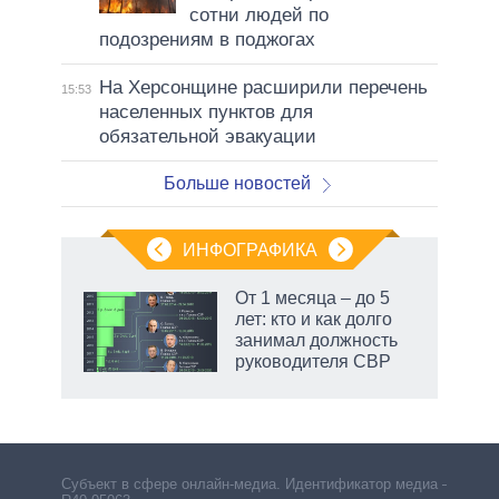
сотни людей по
подозрениям в поджогах
На Херсонщине расширили перечень
15:53
населенных пунктов для
обязательной эвакуации
Больше новостей
ИНФОГРАФИКА
еля
От 1 месяца – до 5
лет: кто и как долго
занимал должность
руководителя СВР
маги
Субъект в сфере онлайн-медиа. Идентификатор медиа –