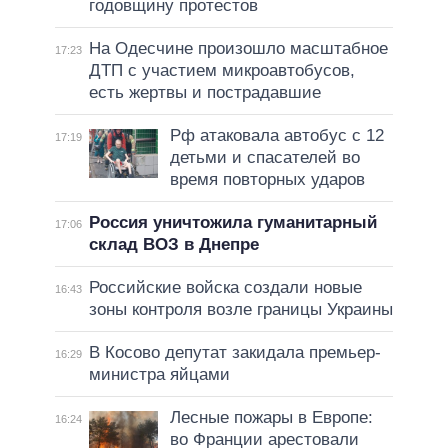
годовщину протестов
На Одесчине произошло масштабное
17:23
ДТП с участием микроавтобусов,
есть жертвы и пострадавшие
Рф атаковала автобус с 12
17:19
детьми и спасателей во
время повторных ударов
Россия уничтожила гуманитарный
17:06
склад ВОЗ в Днепре
Российские войска создали новые
16:43
зоны контроля возле границы Украины
В Косово депутат закидала премьер-
16:29
министра яйцами
Лесные пожары в Европе:
16:24
во Франции арестовали