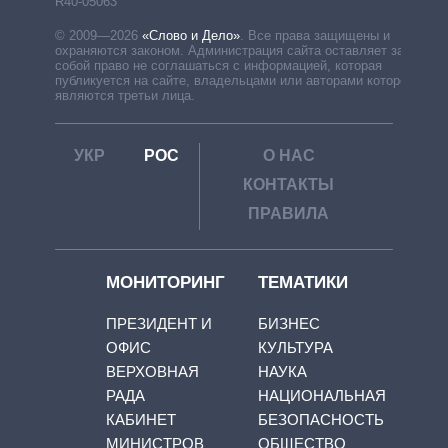
R40-05063
© 2009—2026
«Слово и Дело»
.
Все права защищены и
охраняются законом. Администрация сайта оставляет за
собой право не соглашаться с информацией, которая
публикуется на сайте, владельцами или авторами которой
являются третьи лица.
УКР
РОС
О НАС
КОНТАКТЫ
ПРАВИЛА
МОНИТОРИНГ
ТЕМАТИКИ
ПРЕЗИДЕНТ И
БИЗНЕС
ОФИС
КУЛЬТУРА
ВЕРХОВНАЯ
НАУКА
РАДА
НАЦИОНАЛЬНАЯ
КАБИНЕТ
БЕЗОПАСНОСТЬ
МИНИСТРОВ
ОБЩЕСТВО