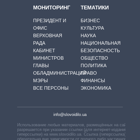
МОНИТОРИНГ
ТЕМАТИКИ
ПРЕЗИДЕНТ И
БИЗНЕС
ОФИС
КУЛЬТУРА
ВЕРХОВНАЯ
НАУКА
РАДА
НАЦИОНАЛЬНАЯ
КАБИНЕТ
БЕЗОПАСНОСТЬ
МИНИСТРОВ
ОБЩЕСТВО
ГЛАВЫ
ПОЛИТИКА
ОБЛАДМИНИСТРАЦИЙ
ПРАВО
МЭРЫ
ФИНАНСЫ
ВСЕ ПЕРСОНЫ
ЭКОНОМИКА
info@slovoidilo.ua
Использование любых материалов, размещённых на сайте,
разрешается при указании ссылки (для интернет-изданий —
гиперссылки) на www.slovoidilo.ua. Ссылка (гиперссылка)
обязательна вне зависимости от полного либо частичного