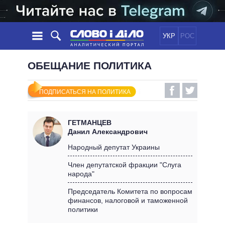
УКР
РОС
НОВОСТИ
ОБЕЩАНИЕ ПОЛИТИКА
ОБЕЩАНИЯ
ЛЕНТА
ПОЛИТИКА
ПОДПИСАТЬСЯ НА ПОЛИТИКА
СОБЫТИЯ
ЭКОНОМИКА
ПОЛИТИКИ
СТАТЬИ
ОБЩЕСТВО
ГЕТМАНЦЕВ
ИНФОГРАФИКА
МНЕНИЯ
МИР
ВСЕ ПОЛИТИКИ
Данил Александрович
ОБЗОРЫ
ПРЕЗИДЕНТ И ОФИС
Народный депутат Украины
ВИДЕО
ДАЙДЖЕСТЫ
ВЕРХОВНАЯ РАДА
Член депутатской фракции "Слуга
ПОДДЕРЖАТЬ
народа"
КАБИНЕТ МИНИСТРОВ
ГЛАВЫ ОБЛАДМИНИСТРАЦИЙ
Председатель Комитета по вопросам
СРАВНЕНИЕ ПОЛИТИКОВ
финансов, налоговой и таможенной
МЭРЫ
политики
ВСЕ ПЕРСОНЫ