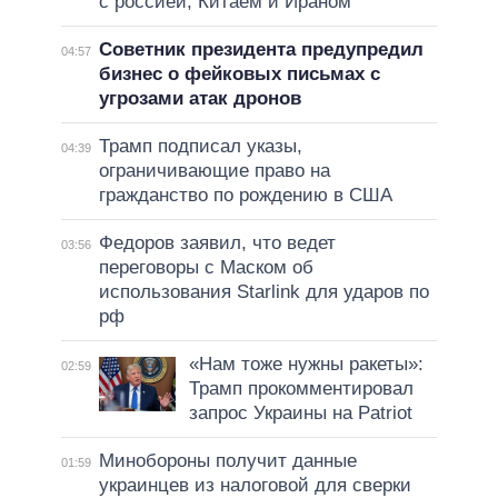
с россией, Китаем и Ираном
Советник президента предупредил
04:57
бизнес о фейковых письмах с
угрозами атак дронов
Трамп подписал указы,
04:39
ограничивающие право на
гражданство по рождению в США
Федоров заявил, что ведет
03:56
переговоры с Маском об
использования Starlink для ударов по
рф
«Нам тоже нужны ракеты»:
02:59
Трамп прокомментировал
запрос Украины на Patriot
Минобороны получит данные
01:59
украинцев из налоговой для сверки