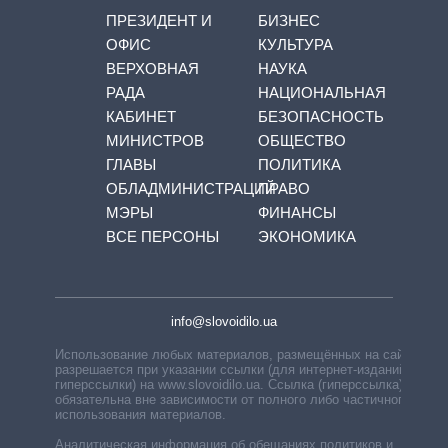
ПРЕЗИДЕНТ И
БИЗНЕС
ОФИС
КУЛЬТУРА
ВЕРХОВНАЯ
НАУКА
РАДА
НАЦИОНАЛЬНАЯ
КАБИНЕТ
БЕЗОПАСНОСТЬ
МИНИСТРОВ
ОБЩЕСТВО
ГЛАВЫ
ПОЛИТИКА
ОБЛАДМИНИСТРАЦИЙ
ПРАВО
МЭРЫ
ФИНАНСЫ
ВСЕ ПЕРСОНЫ
ЭКОНОМИКА
info@slovoidilo.ua
Использование любых материалов, размещённых на сайте,
разрешается при указании ссылки (для интернет-изданий —
гиперссылки) на www.slovoidilo.ua. Ссылка (гиперссылка)
обязательна вне зависимости от полного либо частичного
использования материалов.
Аналитическая информация об обещаниях политиков и