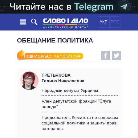
УКР
РОС
НОВОСТИ
ОБЕЩАНИЕ ПОЛИТИКА
ОБЕЩАНИЯ
ЛЕНТА
ПОЛИТИКА
ПОДПИСАТЬСЯ НА ПОЛИТИКА
СОБЫТИЯ
ЭКОНОМИКА
ПОЛИТИКИ
СТАТЬИ
ОБЩЕСТВО
ТРЕТЬЯКОВА
ИНФОГРАФИКА
МНЕНИЯ
МИР
ВСЕ ПОЛИТИКИ
Галина Николаевна
ОБЗОРЫ
ПРЕЗИДЕНТ И ОФИС
Народный депутат Украины
ВИДЕО
ДАЙДЖЕСТЫ
ВЕРХОВНАЯ РАДА
Член депутатской фракции "Слуга
ПОДДЕРЖАТЬ
народа"
КАБИНЕТ МИНИСТРОВ
ГЛАВЫ ОБЛАДМИНИСТРАЦИЙ
Председатель Комитета по вопросам
СРАВНЕНИЕ ПОЛИТИКОВ
социальной политики и защиты прав
МЭРЫ
ветеранов
ВСЕ ПЕРСОНЫ