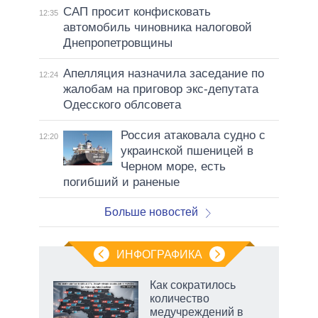
САП просит конфисковать
12:35
автомобиль чиновника налоговой
Днепропетровщины
Апелляция назначила заседание по
12:24
жалобам на приговор экс-депутата
Одесского облсовета
Россия атаковала судно с
12:20
украинской пшеницей в
Черном море, есть
погибший и раненые
Больше новостей
ИНФОГРАФИКА
Как сократилось
о
количество
медучреждений в