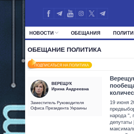
НОВОСТИ
ОБЕЩАНИЯ
ПОЛИТИ
ВСЕ ПОЛИТИКИ
ПРЕЗИДЕНТ И ОФ
ОБЕЩАНИЕ ПОЛИТИКА
ПОДПИСАТЬСЯ НА ПОЛИТИКА
Верещу
ВЕРЕЩУК
пообеща
Ирина Андреевна
количес
19 июня 2
Заместитель Руководителя
Офиса Президента Украины
предвыбор
народа ",
депутаты
максималь