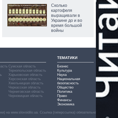
Сколько
картофеля
выращивали в
Украине до и во
время большой
войны
ТЕМАТИКИ
ласть
Сумская область
Бизнес
Тернопольская область
Культура
ь
Харьковская область
Наука
Херсонская область
Национальная
Хмельницкая область
безопасность
Черкасская область
Общество
Черниговская область
Политика
Черновицкая область
Право
Финансы
Экономика
) на www.slovoidilo.ua. Ссылка (гиперссылка) обязательна