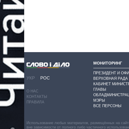
МОНИТОРИНГ
ПРЕЗИДЕНТ И ОФ
УКР
РОС
ВЕРХОВНАЯ РАДА
КАБИНЕТ МИНИСТ
ГЛАВЫ
О НАС
ОБЛАДМИНИСТРА
КОНТАКТЫ
МЭРЫ
ПРАВИЛА
ВСЕ ПЕРСОНЫ
Использование любых материалов, размещённых на сайте,
вне зависимости от полного либо частичного использова