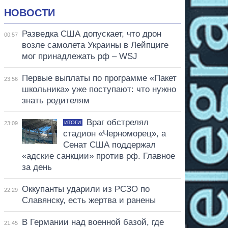
НОВОСТИ
Разведка США допускает, что дрон
00:57
возле самолета Украины в Лейпциге
мог принадлежать рф – WSJ
Первые выплаты по программе «Пакет
23:56
школьника» уже поступают: что нужно
знать родителям
Враг обстрелял
ИТОГИ
23:09
стадион «Черноморец», а
Сенат США поддержал
«адские санкции» против рф. Главное
за день
Оккупанты ударили из РСЗО по
22:29
Славянску, есть жертва и ранены
В Германии над военной базой, где
21:45