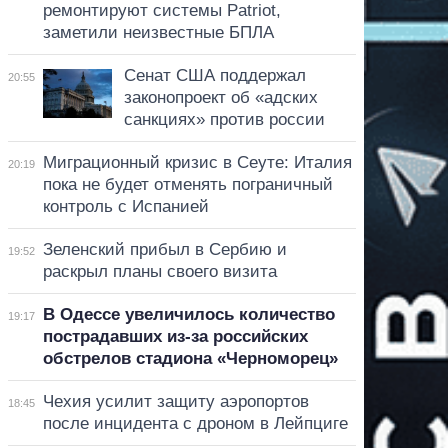
ремонтируют системы Patriot,
заметили неизвестные БПЛА
Сенат США поддержал
20:55
законопроект об «адских
санкциях» против россии
Миграционный кризис в Сеуте: Италия
20:19
пока не будет отменять пограничный
контроль с Испанией
Зеленский прибыл в Сербию и
19:52
раскрыл планы своего визита
В Одессе увеличилось количество
19:17
пострадавших из-за российских
обстрелов стадиона «Черноморец»
Чехия усилит защиту аэропортов
18:45
после инцидента с дроном в Лейпциге