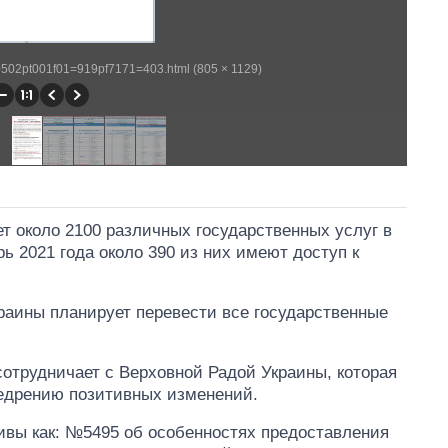
wp502pt001f01=919pf7171=403.html (805 × 1129)
ет около 2100 различных государственных услуг в
ь 2021 года около 390 из них имеют доступ к
аины планирует перевести все государственные
отрудничает с Верховной Радой Украины, которая
недрению позитивных изменений.
ивы как: №5495 об особенностях предоставления