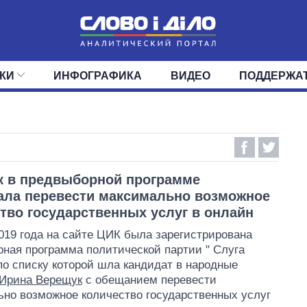
КИ
ИНФОГРАФИКА
ВИДЕО
ПОДДЕРЖА
ИС
ЛЕНТА
ВЕРХОВНАЯ РАДА
СОБЫТИЯ
СТАТЬИ
КАБИНЕТ МИНИСТРОВ
МНЕНИЯ
ОБЗОРЫ
ГЛАВЫ ОБЛАДМИНИ
ДАЙДЖЕСТЫ
ПОЛИТИКА
ДЕПУТАТЫ
ЭКОНОМИКА
КОМИТЕТЫ
ФРАКЦИИ
ОБЩЕСТВО
ОКРУГА
МИР
к в предвыборной программе
ла перевести максимально возможное
тво государственных услуг в онлайн
019 года на сайте ЦИК была зарегистрирована
ная программа политической партии " Слуга
 по списку которой шла кандидат в народные
Ирина Верещук
с обещанием перевести
но возможное количество государственных услуг