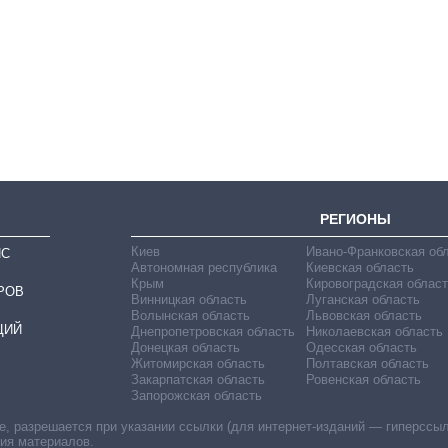
Дефицит памяти:
как вырос спрос
на чипы за
последние годы и
что прогнозируют
на 2027-й
РЕГИОНЫ
Киев
Ивано-Франковская об
ИС
Автономная республика
Киевская область
Крым
Кировоградская област
РОВ
Винницкая область
Луганская область
Волынская область
Львовская область
ЦИЙ
Днепропетровская область
Николаевская область
Донецкая область
Одесская область
Житомирская область
Полтавская область
Закарпатская область
Ровенская область
Запорожская область
 разрешается при указании ссылки (для интернет-изданий — гиперссылки
ния материалов.