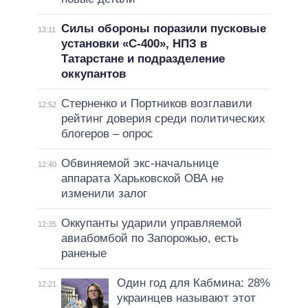
Силы обороны поразили пусковые
13:11
установки «С-400», НПЗ в
Татарстане и подразделение
оккупантов
Стерненко и Портников возглавили
12:52
рейтинг доверия среди политических
блогеров – опрос
Обвиняемой экс-начальнице
12:40
аппарата Харьковской ОВА не
изменили залог
Оккупанты ударили управляемой
12:35
авиабомбой по Запорожью, есть
раненые
Один год для Кабмина: 28%
12:21
украинцев называют этот