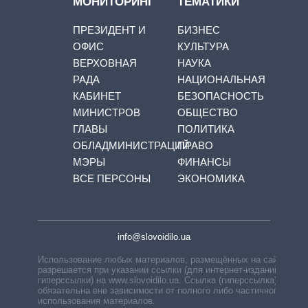
МОНИТОРИНГ
ТЕМАТИКИ
ПРЕЗИДЕНТ И
БИЗНЕС
ОФИС
КУЛЬТУРА
ВЕРХОВНАЯ
НАУКА
РАДА
НАЦИОНАЛЬНАЯ
КАБИНЕТ
БЕЗОПАСНОСТЬ
МИНИСТРОВ
ОБЩЕСТВО
ГЛАВЫ
ПОЛИТИКА
ОБЛАДМИНИСТРАЦИЙ
ПРАВО
МЭРЫ
ФИНАНСЫ
ВСЕ ПЕРСОНЫ
ЭКОНОМИКА
info@slovoidilo.ua
Использование любых материалов, размещённых на сайте,
разрешается при указании ссылки (для интернет-изданий —
гиперссылки) на www.slovoidilo.ua. Ссылка (гиперссылка)
обязательна вне зависимости от полного либо частичного
использования материалов.