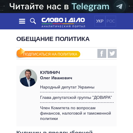
УКР
РОС
НОВОСТИ
ОБЕЩАНИЕ ПОЛИТИКА
ОБЕЩАНИЯ
ЛЕНТА
ПОЛИТИКА
ПОДПИСАТЬСЯ НА ПОЛИТИКА
СОБЫТИЯ
ЭКОНОМИКА
ПОЛИТИКИ
СТАТЬИ
ОБЩЕСТВО
КУЛИНИЧ
ИНФОГРАФИКА
МНЕНИЯ
МИР
ВСЕ ПОЛИТИКИ
Олег Иванович
ОБЗОРЫ
ПРЕЗИДЕНТ И ОФИС
Народный депутат Украины
ВИДЕО
ДАЙДЖЕСТЫ
ВЕРХОВНАЯ РАДА
Глава депутатской группы "ДОВИРА"
ПОДДЕРЖАТЬ
КАБИНЕТ МИНИСТРОВ
Член Комитета по вопросам
ГЛАВЫ ОБЛАДМИНИСТРАЦИЙ
финансов, налоговой и таможенной
СРАВНЕНИЕ ПОЛИТИКОВ
политики
МЭРЫ
ВСЕ ПЕРСОНЫ
Кулинич в предвыборной