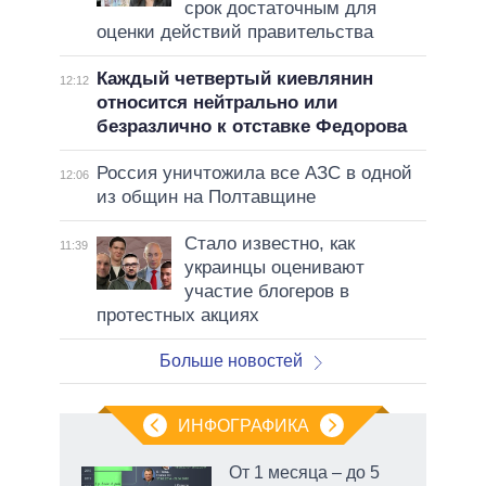
срок достаточным для
оценки действий правительства
Каждый четвертый киевлянин
12:12
относится нейтрально или
безразлично к отставке Федорова
Россия уничтожила все АЗС в одной
12:06
из общин на Полтавщине
Стало известно, как
11:39
украинцы оценивают
участие блогеров в
протестных акциях
Больше новостей
ИНФОГРАФИКА
От 1 месяца – до 5