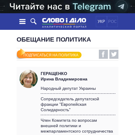
УКР
РОС
НОВОСТИ
ОБЕЩАНИЕ ПОЛИТИКА
ОБЕЩАНИЯ
ЛЕНТА
ПОЛИТИКА
ПОДПИСАТЬСЯ НА ПОЛИТИКА
СОБЫТИЯ
ЭКОНОМИКА
ПОЛИТИКИ
СТАТЬИ
ОБЩЕСТВО
ГЕРАЩЕНКО
ИНФОГРАФИКА
МНЕНИЯ
МИР
ВСЕ ПОЛИТИКИ
Ирина Владимировна
ОБЗОРЫ
ПРЕЗИДЕНТ И ОФИС
Народный депутат Украины
ВИДЕО
ДАЙДЖЕСТЫ
ВЕРХОВНАЯ РАДА
Сопредседатель депутатской
ПОДДЕРЖАТЬ
фракции "Европейская
КАБИНЕТ МИНИСТРОВ
Солидарность"
ГЛАВЫ ОБЛАДМИНИСТРАЦИЙ
СРАВНЕНИЕ ПОЛИТИКОВ
Член Комитета по вопросам
МЭРЫ
внешней политики и
ВСЕ ПЕРСОНЫ
межпарламентского сотрудничества