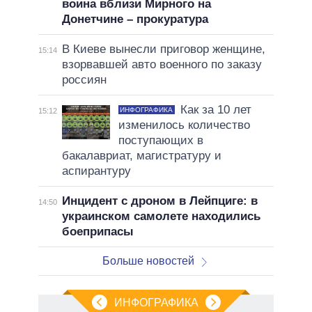
воина вблизи Мирного на
Донетчине – прокуратура
В Киеве вынесли приговор женщине,
15:14
взорвавшей авто военного по заказу
россиян
Как за 10 лет
ИНФОГРАФИКА
15:12
изменилось количество
поступающих в
бакалавриат, магистратуру и
аспирантуру
Инцидент с дроном в Лейпциге: в
14:50
украинском самолете находились
боеприпасы
Больше новостей
ИНФОГРАФИКА