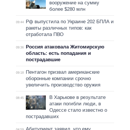
вооружение на сумму
более $280 млн
Рф выпустила по Украине 202 БПЛА и
09:44
ракеты различных типов: как
отработала ПВО
Россия атаковала Житомирскую
09:36
область: есть попадания и
пострадавшие
Пентагон призвал американские
09:18
оборонные компании срочно
увеличить производство оружия
В Харькове в результате
08:45
атаки погибли люди, в
Одессе стало известно о
пострадавших
Абитуриент заявил, что ему
04:59