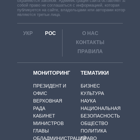
охраняются законом. Администрация сайта оставляет за
собой право не соглашаться с информацией, которая
публикуется на сайте, владельцами или авторами которой
являются третьи лица.
УКР
РОС
О НАС
КОНТАКТЫ
ПРАВИЛА
МОНИТОРИНГ
ТЕМАТИКИ
ПРЕЗИДЕНТ И
БИЗНЕС
ОФИС
КУЛЬТУРА
ВЕРХОВНАЯ
НАУКА
РАДА
НАЦИОНАЛЬНАЯ
КАБИНЕТ
БЕЗОПАСНОСТЬ
МИНИСТРОВ
ОБЩЕСТВО
ГЛАВЫ
ПОЛИТИКА
ОБЛАДМИНИСТРАЦИЙ
ПРАВО