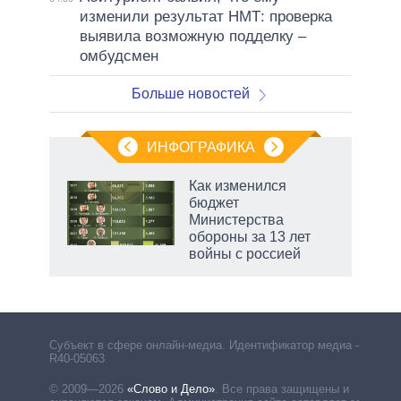
изменили результат НМТ: проверка
выявила возможную подделку –
омбудсмен
Больше новостей
ИНФОГРАФИКА
еля
Как изменился
бюджет
Министерства
обороны за 13 лет
войны с россией
Субъект в сфере онлайн-медиа. Идентификатор медиа –
R40-05063
© 2009—2026
«Слово и Дело»
.
Все права защищены и