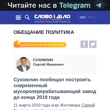
УКР
РОС
НОВОСТИ
ОБЕЩАНИЕ ПОЛИТИКА
ОБЕЩАНИЯ
ЛЕНТА
ПОЛИТИКА
ПОДПИСАТЬСЯ НА ПОЛИТИКА
СОБЫТИЯ
ЭКОНОМИКА
ПОЛИТИКИ
СТАТЬИ
ОБЩЕСТВО
СУХОМЛИН
ИНФОГРАФИКА
МНЕНИЯ
МИР
ВСЕ ПОЛИТИКИ
Сергей Иванович
ОБЗОРЫ
ПРЕЗИДЕНТ И ОФИС
ВИДЕО
ДАЙДЖЕСТЫ
ВЕРХОВНАЯ РАДА
Сухомлин пообещал построить
ПОДДЕРЖАТЬ
современный
КАБИНЕТ МИНИСТРОВ
мусороперерабатывающий завод
ГЛАВЫ ОБЛАДМИНИСТРАЦИЙ
СРАВНЕНИЕ ПОЛИТИКОВ
до конца 2019 года
МЭРЫ
11 марта 2019 года мэр Житомира
Сергей
ВСЕ ПЕРСОНЫ