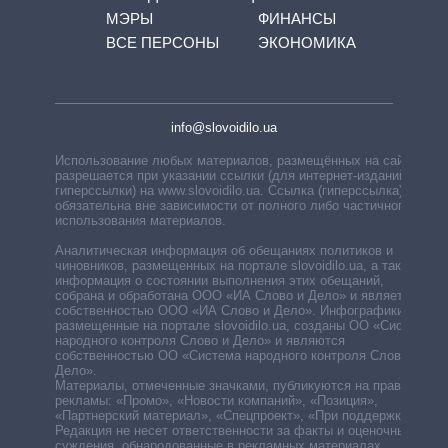
МЭРЫ
ФИНАНСЫ
ВСЕ ПЕРСОНЫ
ЭКОНОМИКА
info@slovoidilo.ua
Использование любых материалов, размещённых на сайте,
разрешается при указании ссылки (для интернет-изданий —
гиперссылки) на www.slovoidilo.ua. Ссылка (гиперссылка)
обязательна вне зависимости от полного либо частичного
использования материалов.
Аналитическая информация об обещаниях политиков и
чиновников, размещенных на портале slovoidilo.ua, а также
информация о состоянии выполнения этих обещаний,
собрана и обработана ООО «ИА Слово и Дело» и является
собственностью ООО «ИА Слово и Дело». Инфографики,
размещенные на портале slovoidilo.ua, созданы ОО «Система
народного контроля Слово и Дело» и являются
собственностью ОО «Система народного контроля Слово и
Дело».
Материалы, отмеченные значками, публикуются на правах
рекламы: «Промо», «Новости компаний», «Позиция»,
«Партнерский материал», «Спецпроект», «При поддержке».
Редакция не несет ответственности за факты и оценочные
суждения, обнародованные в рекламных материалах.