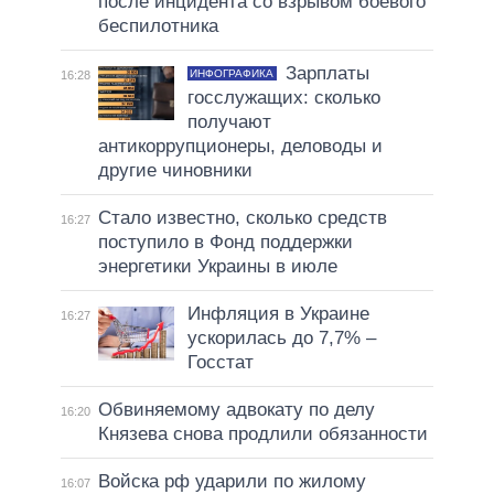
после инцидента со взрывом боевого
беспилотника
Зарплаты
ИНФОГРАФИКА
16:28
госслужащих: сколько
получают
антикоррупционеры, деловоды и
другие чиновники
Стало известно, сколько средств
16:27
поступило в Фонд поддержки
энергетики Украины в июле
Инфляция в Украине
16:27
ускорилась до 7,7% –
Госстат
Обвиняемому адвокату по делу
16:20
Князева снова продлили обязанности
Войска рф ударили по жилому
16:07