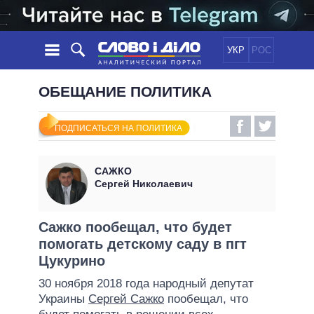
УКР
РОС
НОВОСТИ
ОБЕЩАНИЕ ПОЛИТИКА
ОБЕЩАНИЯ
ЛЕНТА
ПОЛИТИКА
ПОДПИСАТЬСЯ НА ПОЛИТИКА
СОБЫТИЯ
ЭКОНОМИКА
ПОЛИТИКИ
СТАТЬИ
ОБЩЕСТВО
САЖКО
ИНФОГРАФИКА
МНЕНИЯ
МИР
ВСЕ ПОЛИТИКИ
Сергей Николаевич
ОБЗОРЫ
ПРЕЗИДЕНТ И ОФИС
ВИДЕО
ДАЙДЖЕСТЫ
ВЕРХОВНАЯ РАДА
Сажко пообещал, что будет
ПОДДЕРЖАТЬ
помогать детскому саду в пгт
КАБИНЕТ МИНИСТРОВ
Цукурино
ГЛАВЫ ОБЛАДМИНИСТРАЦИЙ
СРАВНЕНИЕ ПОЛИТИКОВ
30 ноября 2018 года народный депутат
МЭРЫ
Украины
Сергей Сажко
пообещал, что
ВСЕ ПЕРСОНЫ