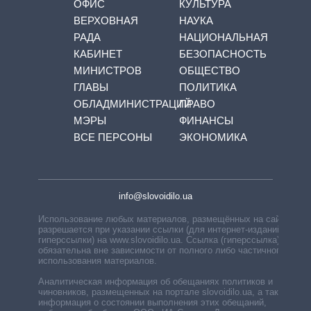
ОФИС
КУЛЬТУРА
ВЕРХОВНАЯ
НАУКА
РАДА
НАЦИОНАЛЬНАЯ
КАБИНЕТ
БЕЗОПАСНОСТЬ
МИНИСТРОВ
ОБЩЕСТВО
ГЛАВЫ
ПОЛИТИКА
ОБЛАДМИНИСТРАЦИЙ
ПРАВО
МЭРЫ
ФИНАНСЫ
ВСЕ ПЕРСОНЫ
ЭКОНОМИКА
info@slovoidilo.ua
Использование любых материалов, размещённых на сайте,
разрешается при указании ссылки (для интернет-изданий —
гиперссылки) на www.slovoidilo.ua. Ссылка (гиперссылка)
обязательна вне зависимости от полного либо частичного
использования материалов.
Аналитическая информация об обещаниях политиков и
чиновников, размещенных на портале slovoidilo.ua, а также
информация о состоянии выполнения этих обещаний,