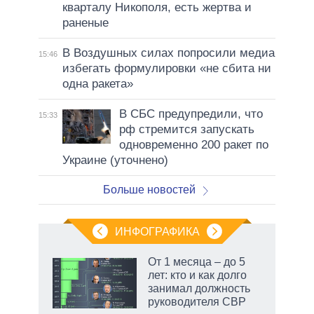
кварталу Никополя, есть жертва и
раненые
В Воздушных силах попросили медиа
15:46
избегать формулировки «не сбита ни
одна ракета»
В СБС предупредили, что
15:33
рф стремится запускать
одновременно 200 ракет по
Украине (уточнено)
Больше новостей
ИНФОГРАФИКА
 как
От 1 месяца – до 5
чипы
лет: кто и как долго
ды и
занимал должность
т на
руководителя СВР