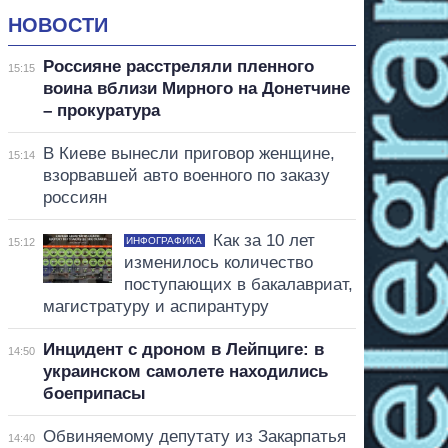
НОВОСТИ
Россияне расстреляли пленного
15:15
воина вблизи Мирного на Донетчине
– прокуратура
В Киеве вынесли приговор женщине,
15:14
взорвавшей авто военного по заказу
россиян
Как за 10 лет
ИНФОГРАФИКА
15:12
изменилось количество
поступающих в бакалавриат,
магистратуру и аспирантуру
Инцидент с дроном в Лейпциге: в
14:50
украинском самолете находились
боеприпасы
Обвиняемому депутату из Закарпатья
14:40