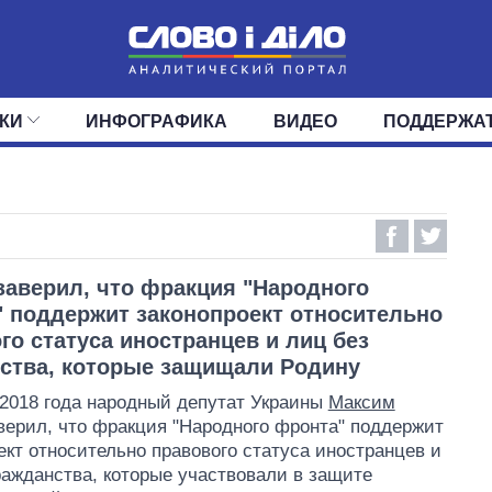
КИ
ИНФОГРАФИКА
ВИДЕО
ПОДДЕРЖА
ИС
ЛЕНТА
ВЕРХОВНАЯ РАДА
СОБЫТИЯ
СТАТЬИ
КАБИНЕТ МИНИСТРОВ
МНЕНИЯ
ОБЗОРЫ
ГЛАВЫ ОБЛАДМИНИ
ДАЙДЖЕСТЫ
ПОЛИТИКА
ДЕПУТАТЫ
ЭКОНОМИКА
КОМИТЕТЫ
ФРАКЦИИ
ОБЩЕСТВО
ОКРУГА
МИР
заверил, что фракция "Народного
 поддержит законопроект относительно
го статуса иностранцев и лиц без
ства, которые защищали Родину
 2018 года народный депутат Украины
Максим
верил, что фракция "Народного фронта" поддержит
ект относительно правового статуса иностранцев и
ражданства, которые участвовали в защите