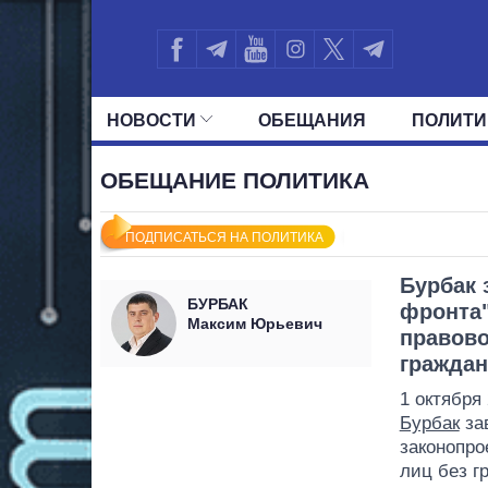
НОВОСТИ
ОБЕЩАНИЯ
ПОЛИТИ
ВСЕ ПОЛИТИКИ
ПРЕЗИДЕНТ И ОФ
ОБЕЩАНИЕ ПОЛИТИКА
ПОДПИСАТЬСЯ НА ПОЛИТИКА
Бурбак 
БУРБАК
фронта"
Максим Юрьевич
правово
граждан
1 октября
Бурбак
за
законопро
лиц без г