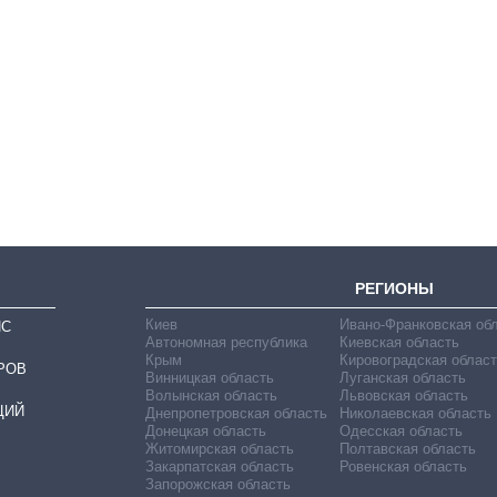
Восемь
массированных
ударов по Украине
за лето: Киев и
область стали
главной целью рф
РЕГИОНЫ
Киев
Ивано-Франковская об
ИС
Автономная республика
Киевская область
Крым
Кировоградская област
РОВ
Винницкая область
Луганская область
Волынская область
Львовская область
ЦИЙ
Днепропетровская область
Николаевская область
Донецкая область
Одесская область
Житомирская область
Полтавская область
Закарпатская область
Ровенская область
Запорожская область