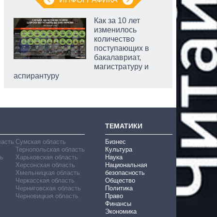
Как за 10 лет
изменилось
количество
поступающих в
бакалавриат,
магистратуру и
аспирантуру
ТЕМАТИКИ
ласть
Сумская область
Бизнес
Тернопольская область
Культура
ь
Харьковская область
Наука
Херсонская область
Национальная
Хмельницкая область
безопасность
Черкасская область
Общество
Черниговская область
Политика
Черновицкая область
Право
Финансы
Экономика