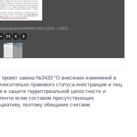
ting/stenpog/show/6906.html (1026 × 1663)
у проект закона №3433 "О внесении изменений в
тносительно правового статуса иностранцев и лиц
е в защите территориальной целостности и
 почти всем составом присутствующих
ициативу, поэтому обещание считаем