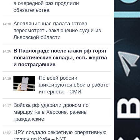
в очередной раз продлили
обязательства
Апелляционная палата готова
14:38
пересмотреть заключение судьи из
Львовской области
В Павлограде после атаки рф горят
14:26
логистические склады, есть жертва
и пострадавшие
По всей россии
14:19
фиксируются сбои в работе
интернета – СМИ
Войска рф ударили дроном по
14:17
маршрутке в Херсоне, ранены
гражданские
ЦРУ создало секретную оперативную
13:52
группу по Кубе – NYT