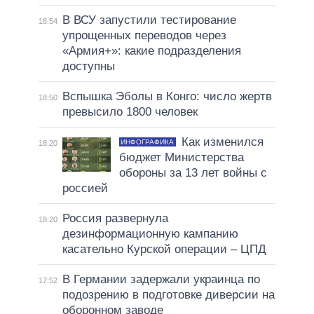
В ВСУ запустили тестирование
18:54
упрощенных переводов через
«Армия+»: какие подразделения
доступны
Вспышка Эболы в Конго: число жертв
18:50
превысило 1800 человек
Как изменился
ИНФОГРАФИКА
18:20
бюджет Министерства
обороны за 13 лет войны с
россией
Россия развернула
18:20
дезинформационную кампанию
касательно Курской операции – ЦПД
В Германии задержали украинца по
17:52
подозрению в подготовке диверсии на
оборонном заводе