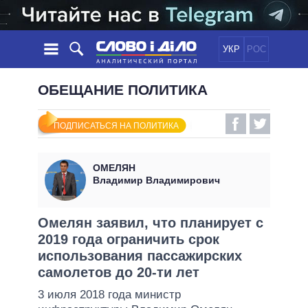
УКР
РОС
НОВОСТИ
ОБЕЩАНИЕ ПОЛИТИКА
ОБЕЩАНИЯ
ЛЕНТА
ПОЛИТИКА
ПОДПИСАТЬСЯ НА ПОЛИТИКА
СОБЫТИЯ
ЭКОНОМИКА
ПОЛИТИКИ
СТАТЬИ
ОБЩЕСТВО
ОМЕЛЯН
ИНФОГРАФИКА
МНЕНИЯ
МИР
ВСЕ ПОЛИТИКИ
Владимир Владимирович
ОБЗОРЫ
ПРЕЗИДЕНТ И ОФИС
ВИДЕО
ДАЙДЖЕСТЫ
ВЕРХОВНАЯ РАДА
Омелян заявил, что планирует с
ПОДДЕРЖАТЬ
2019 года ограничить срок
КАБИНЕТ МИНИСТРОВ
использования пассажирских
ГЛАВЫ ОБЛАДМИНИСТРАЦИЙ
СРАВНЕНИЕ ПОЛИТИКОВ
самолетов до 20-ти лет
МЭРЫ
3 июля 2018 года министр
ВСЕ ПЕРСОНЫ