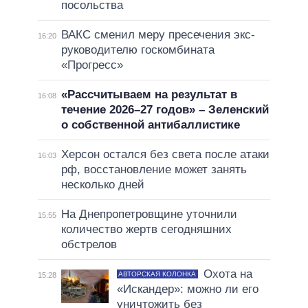
посольства
ВАКС сменил меру пресечения экс-
16:20
руководителю госкомбината
«Прогресс»
«Рассчитываем на результат в
16:08
течение 2026–27 годов» – Зеленский
о собственной антибаллистике
Херсон остался без света после атаки
16:03
рф, восстановление может занять
несколько дней
На Днепропетровщине уточнили
15:55
количество жертв сегодняшних
обстрелов
Охота на
АВТОРСКАЯ КОЛОНКА
15:28
«Искандер»: можно ли его
уничтожить без