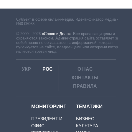
Субъект в сфере онлайн-медиа. Идентификатор медиа –
R40-05063
© 2009—2026
«Слово и Дело»
.
Все права защищены и
охраняются законом. Администрация сайта оставляет за
собой право не соглашаться с информацией, которая
публикуется на сайте, владельцами или авторами которой
являются третьи лица.
УКР
РОС
О НАС
КОНТАКТЫ
ПРАВИЛА
МОНИТОРИНГ
ТЕМАТИКИ
ПРЕЗИДЕНТ И
БИЗНЕС
ОФИС
КУЛЬТУРА