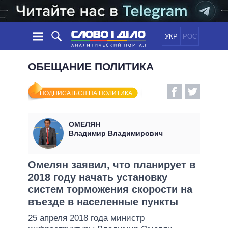
УКР
РОС
НОВОСТИ
ОБЕЩАНИЕ ПОЛИТИКА
ОБЕЩАНИЯ
ЛЕНТА
ПОЛИТИКА
ПОДПИСАТЬСЯ НА ПОЛИТИКА
СОБЫТИЯ
ЭКОНОМИКА
ПОЛИТИКИ
СТАТЬИ
ОБЩЕСТВО
ОМЕЛЯН
ИНФОГРАФИКА
МНЕНИЯ
МИР
ВСЕ ПОЛИТИКИ
Владимир Владимирович
ОБЗОРЫ
ПРЕЗИДЕНТ И ОФИС
ВИДЕО
ДАЙДЖЕСТЫ
ВЕРХОВНАЯ РАДА
Омелян заявил, что планирует в
ПОДДЕРЖАТЬ
2018 году начать установку
КАБИНЕТ МИНИСТРОВ
систем торможения скорости на
ГЛАВЫ ОБЛАДМИНИСТРАЦИЙ
СРАВНЕНИЕ ПОЛИТИКОВ
въезде в населенные пункты
МЭРЫ
25 апреля 2018 года министр
ВСЕ ПЕРСОНЫ