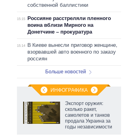
собственной баллистики
Россияне расстреляли пленного
15:15
воина вблизи Мирного на
Донетчине – прокуратура
В Киеве вынесли приговор женщине,
15:14
взорвавшей авто военного по заказу
россиян
Больше новостей
ИНФОГРАФИКА
рифы
Экспорт оружия:
у в
сколько ракет,
 на
самолетов и танков
продала Украина за
годы независимости
маги