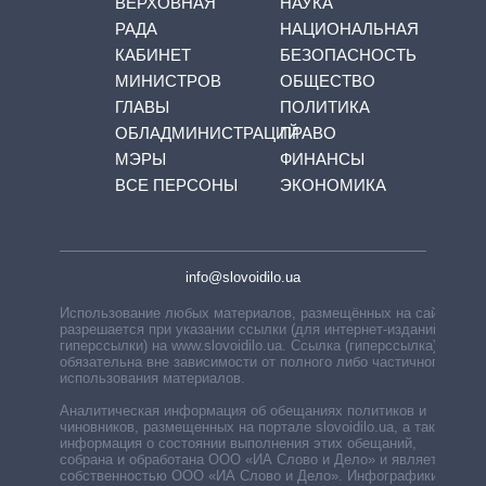
ВЕРХОВНАЯ
НАУКА
РАДА
НАЦИОНАЛЬНАЯ
КАБИНЕТ
БЕЗОПАСНОСТЬ
МИНИСТРОВ
ОБЩЕСТВО
ГЛАВЫ
ПОЛИТИКА
ОБЛАДМИНИСТРАЦИЙ
ПРАВО
МЭРЫ
ФИНАНСЫ
ВСЕ ПЕРСОНЫ
ЭКОНОМИКА
info@slovoidilo.ua
Использование любых материалов, размещённых на сайте,
разрешается при указании ссылки (для интернет-изданий —
гиперссылки) на www.slovoidilo.ua. Ссылка (гиперссылка)
обязательна вне зависимости от полного либо частичного
использования материалов.
Аналитическая информация об обещаниях политиков и
чиновников, размещенных на портале slovoidilo.ua, а также
информация о состоянии выполнения этих обещаний,
собрана и обработана ООО «ИА Слово и Дело» и является
собственностью ООО «ИА Слово и Дело». Инфографики,