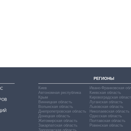
Как выросли
тарифы на
холодную воду в
городах Украины
на начало августа
РЕГИОНЫ
Киев
Ивано-Франковская об
ИС
Автономная республика
Киевская область
Крым
Кировоградская област
РОВ
Винницкая область
Луганская область
Волынская область
Львовская область
ЦИЙ
Днепропетровская область
Николаевская область
Донецкая область
Одесская область
Житомирская область
Полтавская область
Закарпатская область
Ровенская область
Запорожская область