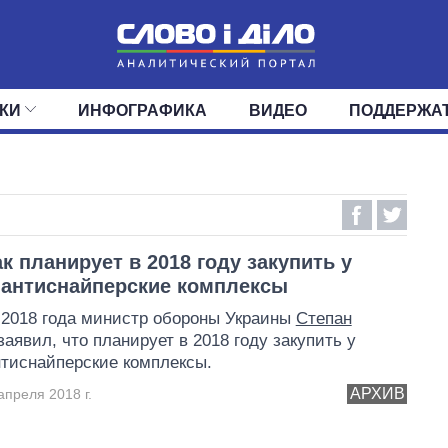
КИ
ИНФОГРАФИКА
ВИДЕО
ПОДДЕРЖА
ИС
ЛЕНТА
ВЕРХОВНАЯ РАДА
СОБЫТИЯ
СТАТЬИ
КАБИНЕТ МИНИСТРОВ
МНЕНИЯ
ОБЗОРЫ
ГЛАВЫ ОБЛАДМИНИ
ДАЙДЖЕСТЫ
ПОЛИТИКА
ДЕПУТАТЫ
ЭКОНОМИКА
КОМИТЕТЫ
ФРАКЦИИ
ОБЩЕСТВО
ОКРУГА
МИР
к планирует в 2018 году закупить у
антиснайперские комплексы
 2018 года министр обороны Украины
Степан
аявил, что планирует в 2018 году закупить у
тиснайперские комплексы.
АРХИВ
апреля 2018 г.