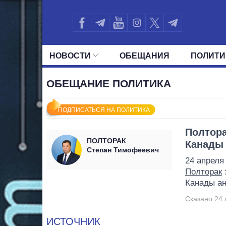
НОВОСТИ
ОБЕЩАНИЯ
ПОЛИТИ
ВСЕ ПОЛИТИКИ
ПРЕЗИДЕНТ И ОФ
ОБЕЩАНИЕ ПОЛИТИКА
ПОДПИСАТЬСЯ НА ПОЛИТИКА
Полтора
ПОЛТОРАК
Канады 
Степан Тимофеевич
24 апреля
Полторак
з
Канады ан
Сказано 24 
ИСТОЧНИК