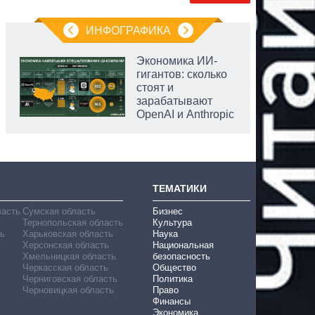
ИНФОГРАФИКА
Экономика ИИ-
гигантов: сколько
стоят и
зарабатывают
OpenAI и Anthropic
ТЕМАТИКИ
ласть
Сумская область
Бизнес
Тернопольская область
Культура
ь
Харьковская область
Наука
Херсонская область
Национальная
Хмельницкая область
безопасность
Черкасская область
Общество
Черниговская область
Политика
Черновицкая область
Право
Финансы
Экономика