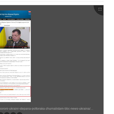
http://www.mil.gov.ua/news/2018/04/24/intervyu-ministra-oboroni-ukraini-stepana-poltoraka-zhurnalistam-bbc-news-ukraina/ (869 × 1659)