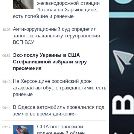
железнодорожной станции
Лозовая на Харьковщине,
есть погибшие и раненые
Антикоррупционный суд определил
10:02
залог экс-начальнику теруправления
ВСП ВСУ
Экс-послу Украины в США
09:51
Стефанишиной избрали меру
пресечения
На Херсонщине российский дрон
09:49
атаковал автобус с гражданскими, есть
раненые
В Одессе автомобиль провалился под
09:44
землю во время движения
США восстановили
09:12
полноценный обмен