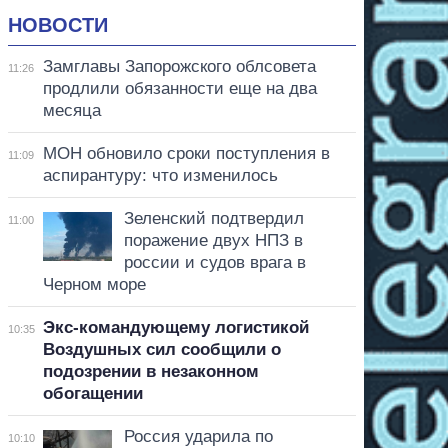
НОВОСТИ
Замглавы Запорожского облсовета
11:26
продлили обязанности еще на два
месяца
МОН обновило сроки поступления в
11:09
аспирантуру: что изменилось
Зеленский подтвердил
11:00
поражение двух НПЗ в
россии и судов врага в
Черном море
Экс-командующему логистикой
10:35
Воздушных сил сообщили о
подозрении в незаконном
обогащении
Россия ударила по
10:10