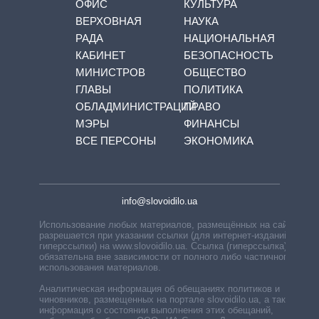
ОФИС
КУЛЬТУРА
ВЕРХОВНАЯ
НАУКА
РАДА
НАЦИОНАЛЬНАЯ
КАБИНЕТ
БЕЗОПАСНОСТЬ
МИНИСТРОВ
ОБЩЕСТВО
ГЛАВЫ
ПОЛИТИКА
ОБЛАДМИНИСТРАЦИЙ
ПРАВО
МЭРЫ
ФИНАНСЫ
ВСЕ ПЕРСОНЫ
ЭКОНОМИКА
info@slovoidilo.ua
Использование любых материалов, размещённых на сайте,
разрешается при указании ссылки (для интернет-изданий —
гиперссылки) на www.slovoidilo.ua. Ссылка (гиперссылка)
обязательна вне зависимости от полного либо частичного
использования материалов.
Аналитическая информация об обещаниях политиков и
чиновников, размещенных на портале slovoidilo.ua, а также
информация о состоянии выполнения этих обещаний,