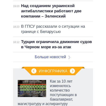
Над созданием украинской
19:03
антибаллистики работают две
компании – Зеленский
В ГПСУ рассказали о ситуации на
18:23
границе с Беларусью
Турция ограничила движение судов
18:12
в Черном море из-за атак
Больше новостей
ИНФОГРАФИКА
 как
Как за 10 лет
чипы
изменилось
ды и
количество
т на
поступающих в
бакалавриат,
магистратуру и аспирантуру