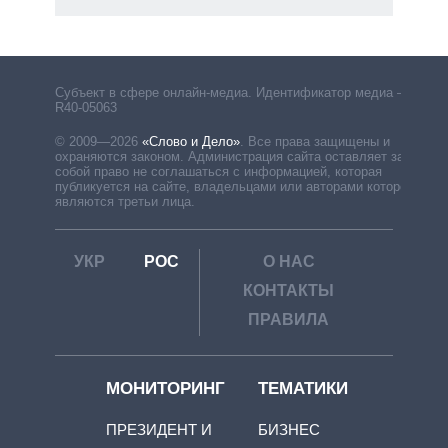
Субъект в сфере онлайн-медиа. Идентификатор медиа –
R40-05063
© 2009—2026
«Слово и Дело»
.
Все права защищены и
охраняются законом. Администрация сайта оставляет за
собой право не соглашаться с информацией, которая
публикуется на сайте, владельцами или авторами которой
являются третьи лица.
УКР
РОС
О НАС
КОНТАКТЫ
ПРАВИЛА
МОНИТОРИНГ
ТЕМАТИКИ
ПРЕЗИДЕНТ И
БИЗНЕС