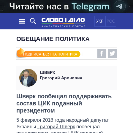
УКР
РОС
НОВОСТИ
ОБЕЩАНИЕ ПОЛИТИКА
ОБЕЩАНИЯ
ЛЕНТА
ПОЛИТИКА
ПОДПИСАТЬСЯ НА ПОЛИТИКА
СОБЫТИЯ
ЭКОНОМИКА
ПОЛИТИКИ
СТАТЬИ
ОБЩЕСТВО
ШВЕРК
ИНФОГРАФИКА
МНЕНИЯ
МИР
ВСЕ ПОЛИТИКИ
Григорий Аронович
ОБЗОРЫ
ПРЕЗИДЕНТ И ОФИС
ВИДЕО
ДАЙДЖЕСТЫ
ВЕРХОВНАЯ РАДА
Шверк пообещал поддерживать
ПОДДЕРЖАТЬ
состав ЦИК поданный
КАБИНЕТ МИНИСТРОВ
президентом
ГЛАВЫ ОБЛАДМИНИСТРАЦИЙ
СРАВНЕНИЕ ПОЛИТИКОВ
5 февраля 2018 года народный депутат
МЭРЫ
Украины
Григорий Шверк
пообещал
ВСЕ ПЕРСОНЫ