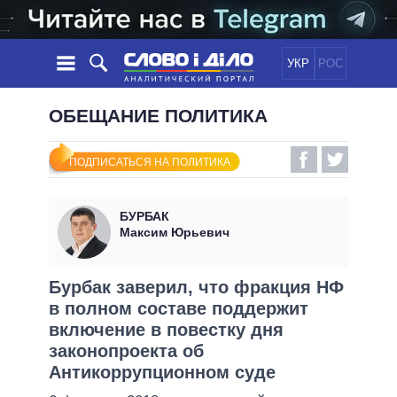
УКР
РОС
НОВОСТИ
ОБЕЩАНИЕ ПОЛИТИКА
ОБЕЩАНИЯ
ЛЕНТА
ПОЛИТИКА
ПОДПИСАТЬСЯ НА ПОЛИТИКА
СОБЫТИЯ
ЭКОНОМИКА
ПОЛИТИКИ
СТАТЬИ
ОБЩЕСТВО
БУРБАК
ИНФОГРАФИКА
МНЕНИЯ
МИР
ВСЕ ПОЛИТИКИ
Максим Юрьевич
ОБЗОРЫ
ПРЕЗИДЕНТ И ОФИС
ВИДЕО
ДАЙДЖЕСТЫ
ВЕРХОВНАЯ РАДА
Бурбак заверил, что фракция НФ
ПОДДЕРЖАТЬ
в полном составе поддержит
КАБИНЕТ МИНИСТРОВ
включение в повестку дня
ГЛАВЫ ОБЛАДМИНИСТРАЦИЙ
СРАВНЕНИЕ ПОЛИТИКОВ
законопроекта об
МЭРЫ
Антикоррупционном суде
ВСЕ ПЕРСОНЫ