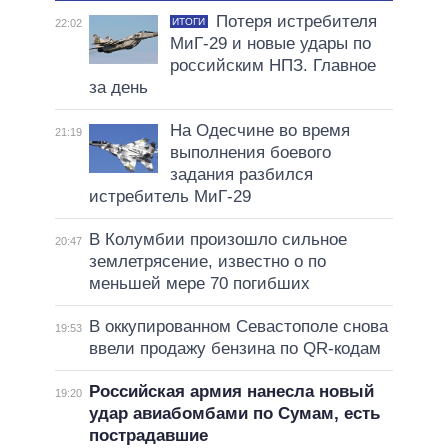
Потеря истребителя
ИТОГИ
22:02
МиГ-29 и новые удары по
российским НПЗ. Главное
за день
На Одесчине во время
21:19
выполнения боевого
задания разбился
истребитель МиГ-29
В Колумбии произошло сильное
20:47
землетрясение, известно о по
меньшей мере 70 погибших
В оккупированном Севастополе снова
19:53
ввели продажу бензина по QR-кодам
Российская армия нанесла новый
19:20
удар авиабомбами по Сумам, есть
пострадавшие