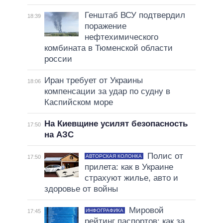
Генштаб ВСУ подтвердил
18:39
поражение
нефтехимического
комбината в Тюменской области
россии
Иран требует от Украины
18:06
компенсации за удар по судну в
Каспийском море
На Киевщине усилят безопасность
17:50
на АЗС
Полис от
АВТОРСКАЯ КОЛОНКА
17:50
прилета: как в Украине
страхуют жилье, авто и
здоровье от войны
Мировой
ИНФОГРАФИКА
17:45
рейтинг паспортов: как за