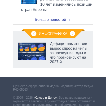
10 лет изменились позиции
стран Европы
Больше новостей
ИНФОГРАФИКА
Дефицит памяти: как
вырос спрос на чипы
за последние годы и
что прогнозируют на
2027-й
Субъект в сфере онлайн-медиа. Идентификатор медиа –
R40-05063
© 2009—2026
«Слово и Дело»
.
Все права защищены и
охраняются законом. Администрация сайта оставляет за
собой право не соглашаться с информацией, которая