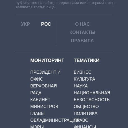
публикуется на сайте, владельцами или авторами которой
являются третьи лица.
УКР
РОС
О НАС
КОНТАКТЫ
ПРАВИЛА
МОНИТОРИНГ
ТЕМАТИКИ
ПРЕЗИДЕНТ И
БИЗНЕС
ОФИС
КУЛЬТУРА
ВЕРХОВНАЯ
НАУКА
РАДА
НАЦИОНАЛЬНАЯ
КАБИНЕТ
БЕЗОПАСНОСТЬ
МИНИСТРОВ
ОБЩЕСТВО
ГЛАВЫ
ПОЛИТИКА
ОБЛАДМИНИСТРАЦИЙ
ПРАВО
МЭРЫ
ФИНАНСЫ