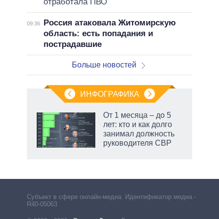
отработала ПВО
Россия атаковала Житомирскую
09:36
область: есть попадания и
пострадавшие
Больше новостей
ИНФОГРАФИКА
От 1 месяца – до 5
лет: кто и как долго
занимал должность
ет
руководителя СВР
Субъект в сфере онлайн-медиа. Идентификатор медиа –
R40-05063