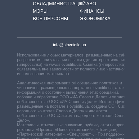
ОБЛАДМИНИСТРАЦИЙ
ПРАВО
МЭРЫ
ФИНАНСЫ
ВСЕ ПЕРСОНЫ
ЭКОНОМИКА
info@slovoidilo.ua
Использование любых материалов, размещённых на сайте,
разрешается при указании ссылки (для интернет-изданий —
гиперссылки) на www.slovoidilo.ua. Ссылка (гиперссылка)
обязательна вне зависимости от полного либо частичного
использования материалов.
Аналитическая информация об обещаниях политиков и
чиновников, размещенных на портале slovoidilo.ua, а также
информация о состоянии выполнения этих обещаний,
собрана и обработана ООО «ИА Слово и Дело» и является
собственностью ООО «ИА Слово и Дело». Инфографики,
размещенные на портале slovoidilo.ua, созданы ОО «Система
народного контроля Слово и Дело» и являются
собственностью ОО «Система народного контроля Слово и
Дело».
Материалы, отмеченные значками, публикуются на правах
рекламы: «Промо», «Новости компаний», «Позиция»,
«Партнерский материал», «Спецпроект», «При поддержке».
Редакция не несет ответственности за факты и оценочные