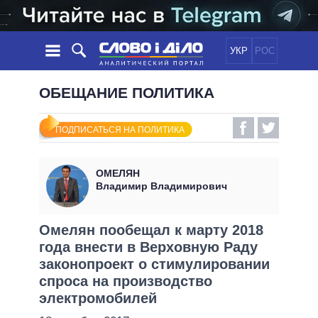
УКР
РОС
НОВОСТИ
ОБЕЩАНИЕ ПОЛИТИКА
ОБЕЩАНИЯ
ЛЕНТА
ПОЛИТИКА
ПОДПИСАТЬСЯ НА ПОЛИТИКА
СОБЫТИЯ
ЭКОНОМИКА
ПОЛИТИКИ
СТАТЬИ
ОБЩЕСТВО
ОМЕЛЯН
ИНФОГРАФИКА
МНЕНИЯ
МИР
ВСЕ ПОЛИТИКИ
Владимир Владимирович
ОБЗОРЫ
ПРЕЗИДЕНТ И ОФИС
ВИДЕО
ДАЙДЖЕСТЫ
ВЕРХОВНАЯ РАДА
Омелян пообещал к марту 2018
ПОДДЕРЖАТЬ
года внести в Верховную Раду
КАБИНЕТ МИНИСТРОВ
законопроект о стимулировании
ГЛАВЫ ОБЛАДМИНИСТРАЦИЙ
СРАВНЕНИЕ ПОЛИТИКОВ
спроса на производство
МЭРЫ
электромобилей
ВСЕ ПЕРСОНЫ