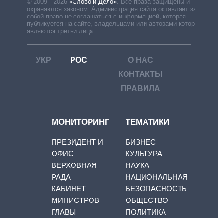
© 2009—2026
«Слово и Дело»
.
Все права защищены и
охраняются законом. Администрация сайта оставляет за
собой право не соглашаться с информацией, которая
публикуется на сайте, владельцами или авторами которой
являются третьи лица.
УКР
РОС
О НАС
КОНТАКТЫ
ПРАВИЛА
МОНИТОРИНГ
ТЕМАТИКИ
ПРЕЗИДЕНТ И
БИЗНЕС
ОФИС
КУЛЬТУРА
ВЕРХОВНАЯ
НАУКА
РАДА
НАЦИОНАЛЬНАЯ
КАБИНЕТ
БЕЗОПАСНОСТЬ
МИНИСТРОВ
ОБЩЕСТВО
ГЛАВЫ
ПОЛИТИКА