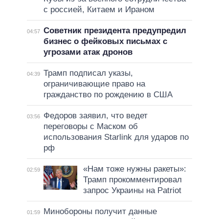
с россией, Китаем и Ираном
Советник президента предупредил
04:57
бизнес о фейковых письмах с
угрозами атак дронов
Трамп подписал указы,
04:39
ограничивающие право на
гражданство по рождению в США
Федоров заявил, что ведет
03:56
переговоры с Маском об
использования Starlink для ударов по
рф
«Нам тоже нужны ракеты»:
02:59
Трамп прокомментировал
запрос Украины на Patriot
Минобороны получит данные
01:59