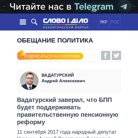
УКР
РОС
НОВОСТИ
ОБЕЩАНИЕ ПОЛИТИКА
ОБЕЩАНИЯ
ЛЕНТА
ПОЛИТИКА
ПОДПИСАТЬСЯ НА ПОЛИТИКА
СОБЫТИЯ
ЭКОНОМИКА
ПОЛИТИКИ
СТАТЬИ
ОБЩЕСТВО
ВАДАТУРСКИЙ
ИНФОГРАФИКА
МНЕНИЯ
МИР
ВСЕ ПОЛИТИКИ
Андрей Алексеевич
ОБЗОРЫ
ПРЕЗИДЕНТ И ОФИС
ВИДЕО
ДАЙДЖЕСТЫ
ВЕРХОВНАЯ РАДА
Вадатурский заверил, что БПП
ПОДДЕРЖАТЬ
будет поддерживать
КАБИНЕТ МИНИСТРОВ
правительственную пенсионную
ГЛАВЫ ОБЛАДМИНИСТРАЦИЙ
СРАВНЕНИЕ ПОЛИТИКОВ
реформу
МЭРЫ
11 сентября 2017 года народный депутат
ВСЕ ПЕРСОНЫ